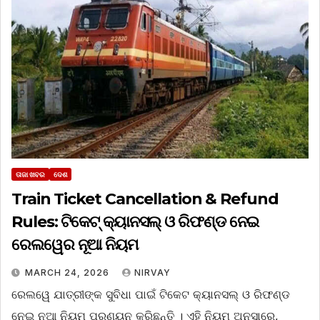
ତାଜା ଖବର
ଦେଶ
Train Ticket Cancellation & Refund
Rules: ଟିକେଟ୍ କ୍ୟାନସଲ୍ ଓ ରିଫଣ୍ଡ ନେଇ
ରେଲୱେର ନୂଆ ନିୟମ
MARCH 24, 2026
NIRVAY
ରେଲୱେ ଯାତ୍ରୀଙ୍କ ସୁବିଧା ପାଇଁ ଟିକେଟ କ୍ୟାନସଲ୍ ଓ ରିଫଣ୍ଡ
ନେଇ ନୂଆ ନିୟମ ପ୍ରଣୟନ କରିଛନ୍ତି । ଏହି ନିୟମ ଅନୁସାରେ,