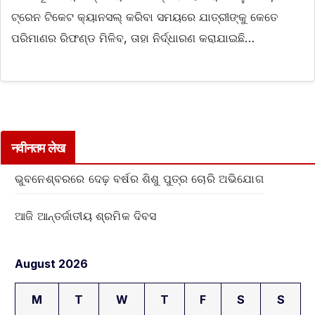
ଟ୍ରେନ ଟିକେଟ କ୍ୟାନସଲ୍ କରିବା ସମୟରେ ଯାତ୍ରୀଙ୍କୁ କେତେ
ପରିମାଣର ରିଫଣ୍ଡ ମିଳିବ, ତାହା ନିର୍ଦ୍ଧାରଣ କରାଯାଇଛି…
नवीनतम लेख
ଭୁବନେଶ୍ବରରେ ଦେଢ଼ ବର୍ଷର ଶିଶୁ ପୁତ୍ର ଚୋରି ଅଭିଯୋଗ
ଆଜି ଆନ୍ତର୍ଜାତୀୟ ଶ୍ରମିକ ଦିବସ
August 2026
M
T
W
T
F
S
S