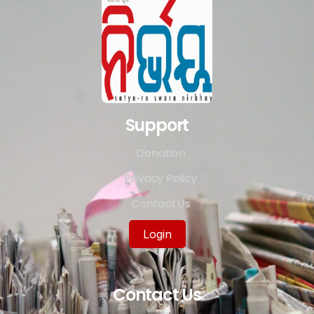
Support
Donation
Privacy Policy
Contact Us
Login
Contact Us