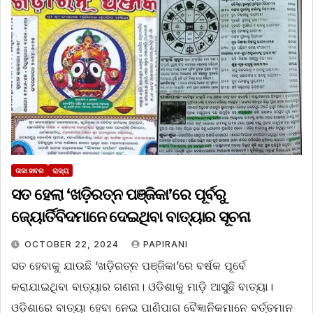
ତାଜା ଖବର
ରାଜ୍ୟ
ସତ ହେଲା ‘ଖଡ଼ିରତ୍ନ ପଞ୍ଜିକା’ରେ ପୂର୍ବରୁ
ଜ୍ୟୋର୍ତିବିଦମାନେ ଦେଇଥିବା ବାତ୍ୟାର ସୂଚନା
OCTOBER 22, 2024
PAPIRANI
ସତ ହେବାକୁ ଯାଉଛି ‘ଖଡ଼ିରତ୍ନ ପଞ୍ଜିକା’ରେ ବର୍ଷକ ପୂର୍ବେ
କରାଯାଇଥିବା ବାତ୍ୟାର ଗଣନା। ଓଡିଶାକୁ ମାଡ଼ି ଆସୁଛି ବାତ୍ୟା।
ଓଡ଼ିଶାରେ ବାତ୍ୟା ହେବା ନେଇ ପାଣିପାଗ ବୈଜ୍ଞାନିକମାନେ ବର୍ତ୍ତମାନ