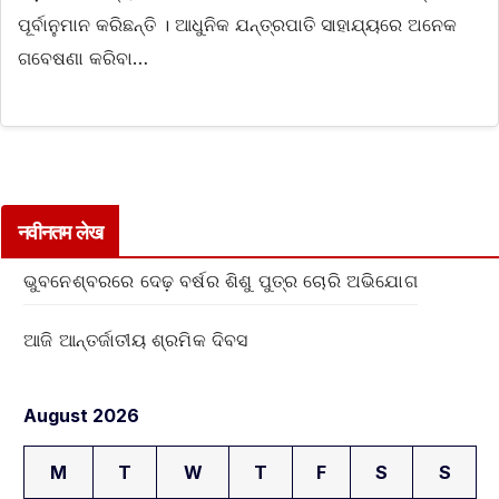
ପୂର୍ବାନୁମାନ କରିଛନ୍ତି । ଆଧୁନିକ ଯନ୍ତ୍ରପାତି ସାହାଯ୍ୟରେ ଅନେକ
ଗବେଷଣା କରିବା…
नवीनतम लेख
ଭୁବନେଶ୍ବରରେ ଦେଢ଼ ବର୍ଷର ଶିଶୁ ପୁତ୍ର ଚୋରି ଅଭିଯୋଗ
ଆଜି ଆନ୍ତର୍ଜାତୀୟ ଶ୍ରମିକ ଦିବସ
August 2026
M
T
W
T
F
S
S