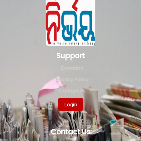
Support
Donation
Privacy Policy
Contact Us
Login
Contact Us