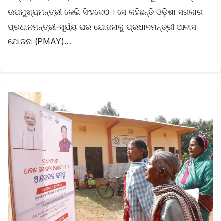
ଉପମୁଖ୍ୟମନ୍ତ୍ରୀ କେଭି ସିଂହଦେଓ । ସେ କହିଛନ୍ତି ଓଡ଼ିଶା ସରକାର
ପ୍ରଧାନମନ୍ତ୍ରୀ-ସୂର୍ଯ୍ୟ ଘର ଯୋଜନାକୁ ପ୍ରଧାନମନ୍ତ୍ରୀ ଆବାସ
ଯୋଜନା (PMAY)…