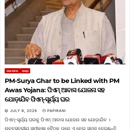
ତାଜା ଖବର
ରାଜ୍ୟ
PM-Surya Ghar to be Linked with PM
Awas Yojana: ପିଏମ୍ ଆବାସ ଯୋଜନା ସହ
ଯୋଡ଼ାଯିବ ପିଏମ୍-ସୂର୍ଯ୍ୟ ଘର
JULY 8, 2026
PAPIRANI
ପିଏମ୍-ସୂର୍ଯ୍ୟ ଘରକୁ ପିଏମ୍ ଆବାସ ଯୋଜନା ସହ ଯୋଡ଼ାଯିବ ।
ଉଚ୍ଚସ୍ତରୀୟ ସମୀକ୍ଷା ବୈଠକ ପରେ ଏ ନେଇ ସୂଚନା ଦେଇଛନ୍ତି