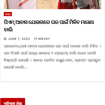
ରାଜ୍ୟ
ପିଏମ୍‌ ଆବାସ ଯୋଜନାରେ ଘର ପାଇଁ ମିଳିବ ମାଗଣା
ବାଲି
JUNE 7, 2025
NIRVAY
ପ୍ରଧାନମନ୍ତ୍ରୀ ଆବାସ ଯୋଜନାରେ ଘର ପାଇଁ ମାଗଣା ବାଲି ମିଳିବ ।
ଘର ତିଆରି ପାଇଁ ରାଜ୍ୟ ସରକାର ୨ ଟ୍ରାକ୍ଟର୍‌ ବାଲି ଦେବେ ବୋଲି
ନିଷ୍ପତ୍ତି ହୋଇଛି । ଏନେଇ ପରମିଟ ଇସ୍ୟୁ ହେବ, ଡ୍ରାଫ୍ଟ ପ୍ରସ୍ତୁତ
ହୋଇଛି ବୋଲି…
नवीनतम लेख