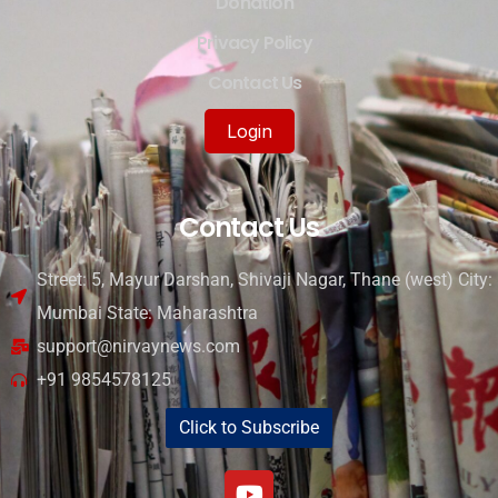
Donation
Privacy Policy
Contact Us
Login
Contact Us
Street: 5, Mayur Darshan, Shivaji Nagar, Thane (west) City:
Mumbai State: Maharashtra
support@nirvaynews.com
+91 9854578125
Click to Subscribe