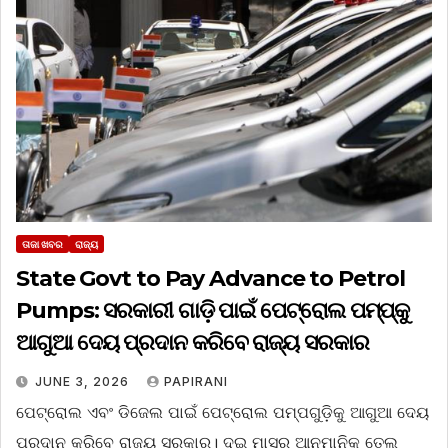
ତାଜା ଖବର
ରାଜ୍ୟ
State Govt to Pay Advance to Petrol
Pumps: ସରକାରୀ ଗାଡ଼ି ପାଇଁ ପେଟ୍ରୋଲ ପମ୍ପ୍‌କୁ
ଆଗୁଆ ଦେୟ ପ୍ରଦାନ କରିବେ ରାଜ୍ୟ ସରକାର
JUNE 3, 2026
PAPIRANI
ପେଟ୍ରୋଲ ଏବଂ ଡିଜେଲ ପାଇଁ ପେଟ୍ରୋଲ ପମ୍ପଗୁଡ଼ିକୁ ଆଗୁଆ ଦେୟ
ପ୍ରଦାନ କରିବେ ରାଜ୍ୟ ସରକାର। ଦୁଇ ମାସର ଆନୁମାନିକ ତେଲ