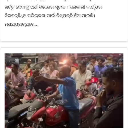
ଖର୍ଚ୍ଚ ଦେବାକୁ ଅର୍ଥ ବିଭାଗର ସୂଚନା । ସରକାରୀ କାର୍ଯ୍ୟର
ନିରବଚ୍ଛିନ୍ନ ପରିଚାଳନା ପାଇଁ ନିଷ୍ପତ୍ତି ନିଆଯାଇଛି।
ମଧ୍ୟପ୍ରାଚ୍ୟରେ…