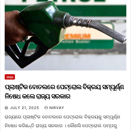
ରାଜ୍ୟ
ପ୍ଲାଷ୍ଟିକ ବୋତଲରେ ପେଟ୍ରୋଲ ବିକ୍ରୟ ସମ୍ପୂର୍ଣ୍ଣ
ନିଷେଧ କଲେ ରାଜ୍ୟ ସରକାର
JULY 21, 2025
NIRVAY
ରାଜ୍ୟରେ ପ୍ଲାଷ୍ଟିକ ବୋତଲରେ ପେଟ୍ରୋଲ ବିକ୍ରୟକୁ ସମ୍ପୂର୍ଣ୍ଣ
ନିଷେଧ କରିଛନ୍ତି ରାଜ୍ୟ ସରକାର । କୌଣସି ପେଟ୍ରୋଲ ପମ୍ପରୁ