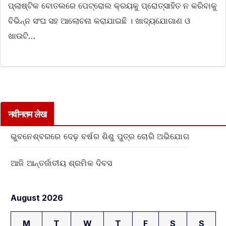
ପ୍ଲାଷ୍ଟିକ ବୋତଲରେ ପେଟ୍ରୋଲ କ୍ରୟକୁ ପ୍ରୋତ୍ସାହିତ ନ କରିବାକୁ
ବିଭିନ୍ନ ସଂଘ ସହ ଆଲୋଚନା କରାଯାଇଛି । ଖାଦ୍ୟଯୋଗାଣ ଓ
ଖାଉଟି…
नवीनतम लेख
ଭୁବନେଶ୍ବରରେ ଦେଢ଼ ବର୍ଷର ଶିଶୁ ପୁତ୍ର ଚୋରି ଅଭିଯୋଗ
ଆଜି ଆନ୍ତର୍ଜାତୀୟ ଶ୍ରମିକ ଦିବସ
August 2026
M
T
W
T
F
S
S