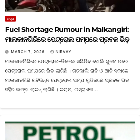
ରାଜ୍ୟ
Fuel Shortage Rumour in Malkangiri:
ମାଲକାନଗିରିରେ ପେଟ୍ରୋଲ ପମ୍ପରେ ପ୍ରବଳ ଭିଡ଼
MARCH 7, 2026
NIRVAY
ମାଲକାନଗିରିରେ ପେଟ୍ରୋଲ-ଡିଜେଲ ସରିଯିବ ବୋଲି ଗୁଜବ ପରେ
ପେଟ୍ରୋଲ ପମ୍ପରେ ଭିଡ ଲାଗିଛି । ଗତକାଲି ରାତି ଓ ଆଜି ସକାଳେ
ମାଲକାନଗିରି ରବିଭିନ୍ନ ପେଟ୍ରୋଲ ପମ୍ପ ଗୁଡିକରେ ପ୍ରବଳ ଭିଡ
ସହିତ ଲମ୍ବା ଲାଇନ୍ ଲାଗିଛି । ଇରାନ, ଇସ୍ରାଏଲ…