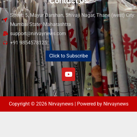
Contact Us
Street: 5, Mayur Darshan, Shivaji Nagar, Thane (west) City:
Mumbai State: Maharashtra
support@nirvaynews.com
+91 9854578125
Click to Subscribe
Copyright © 2026 Nirvaynews | Powered by Nirvaynews