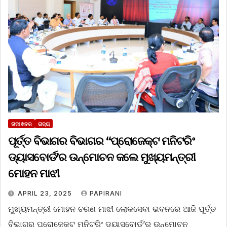
ତାଜା ଖବର
ରାଜ୍ୟ
ପୂର୍ତ୍ତ ବିଭାଗର ବିଭାଗର “ପ୍ରୋଜେକ୍ଟ ମନିଟରିଂ
ଡ୍ୟାସବୋର୍ଡ’ର ଉନ୍ମୋଚନ କଲେ ମୁଖ୍ୟମନ୍ତ୍ରୀ
ମୋହନ ମାଝୀ
APRIL 23, 2025
PAPIRANI
ମୁଖ୍ୟମନ୍ତ୍ରୀ ମୋହନ ଚରଣ ମାଝୀ ଲୋକସେବା ଭବନରେ ଆଜି ପୂର୍ତ୍ତ
ବିଭାଗର ପ୍ରୋଜେକ୍ଟ ମନିଟରିଂ ଡ୍ୟାସବୋର୍ଡ’ର ଉନ୍ମୋଚନ