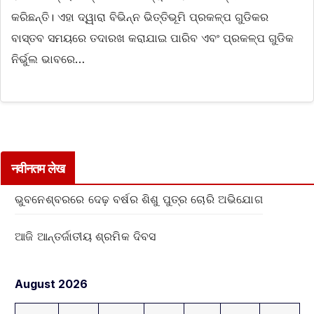
କରିଛନ୍ତି। ଏହା ଦ୍ୱାରା ବିଭିନ୍ନ ଭିତ୍ତିଭୂମି ପ୍ରକଳ୍ପ ଗୁଡିକର
ବାସ୍ତବ ସମୟରେ ତଦାରଖ କରାଯାଇ ପାରିବ ଏବଂ ପ୍ରକଳ୍ପ ଗୁଡିକ
ନିର୍ଭୁଲ ଭାବରେ…
नवीनतम लेख
ଭୁବନେଶ୍ବରରେ ଦେଢ଼ ବର୍ଷର ଶିଶୁ ପୁତ୍ର ଚୋରି ଅଭିଯୋଗ
ଆଜି ଆନ୍ତର୍ଜାତୀୟ ଶ୍ରମିକ ଦିବସ
August 2026