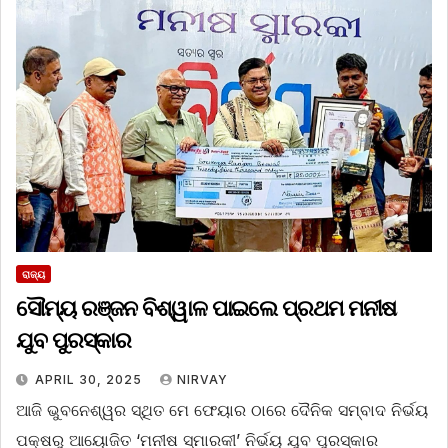
ରାଜ୍ୟ
ସୌମ୍ୟ ରଞ୍ଜନ ବିଶ୍ୱାଳ ପାଇଲେ ପ୍ରଥମ ମନୀଷ
ଯୁବ ପୁରସ୍କାର
APRIL 30, 2025
NIRVAY
ଆଜି ଭୁବନେଶ୍ୱର ସ୍ଥିତ ମେ ଫେୟାର ଠାରେ ଦୈନିକ ସମ୍ବାଦ ନିର୍ଭୟ
ପକ୍ଷରୁ ଆୟୋଜିତ ‘ମନୀଷ ସ୍ମାରକୀ’ ନିର୍ଭୟ ଯୁବ ପୁରସ୍କାର