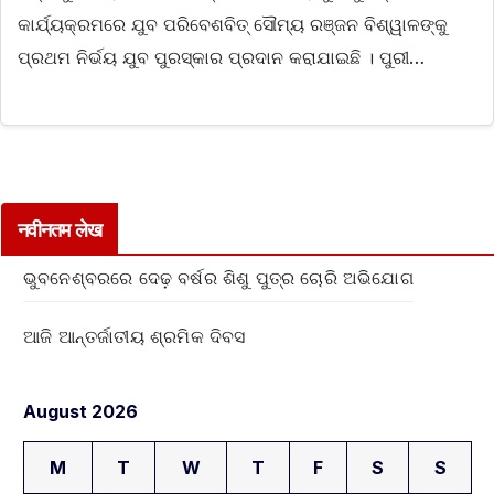
କାର୍ଯ୍ୟକ୍ରମରେ ଯୁବ ପରିବେଶବିତ୍ ସୌମ୍ୟ ରଞ୍ଜନ ବିଶ୍ୱାଳଙ୍କୁ
ପ୍ରଥମ ନିର୍ଭୟ ଯୁବ ପୁରସ୍କାର ପ୍ରଦାନ କରାଯାଇଛି । ପୁରୀ…
नवीनतम लेख
ଭୁବନେଶ୍ବରରେ ଦେଢ଼ ବର୍ଷର ଶିଶୁ ପୁତ୍ର ଚୋରି ଅଭିଯୋଗ
ଆଜି ଆନ୍ତର୍ଜାତୀୟ ଶ୍ରମିକ ଦିବସ
August 2026
M
T
W
T
F
S
S