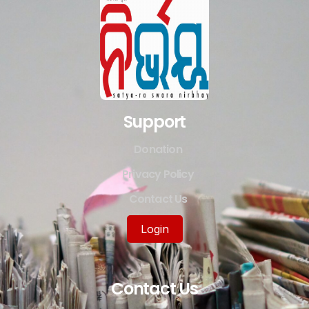
Support
Donation
Privacy Policy
Contact Us
Login
Contact Us