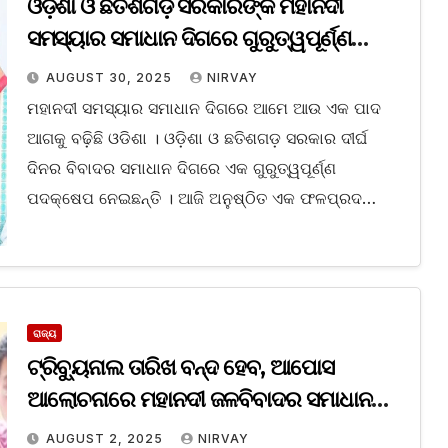
ଓଡ଼ିଶା ଓ ଛତିଶଗଡ଼ ସରକାରଙ୍କ ମହାନଦୀ
ସମସ୍ୟାର ସମାଧାନ ଦିଗରେ ଗୁରୁତ୍ୱପୂର୍ଣ୍ଣ
ପଦକ୍ଷେପ
AUGUST 30, 2025
NIRVAY
ମହାନଦୀ ସମସ୍ୟାର ସମାଧାନ ଦିଗରେ ଆମେ ଆଉ ଏକ ପାଦ
ଆଗକୁ ବଢ଼ିଛି ଓଡିଶା । ଓଡ଼ିଶା ଓ ଛତିଶଗଡ଼ ସରକାର ଦୀର୍ଘ
ଦିନର ବିବାଦର ସମାଧାନ ଦିଗରେ ଏକ ଗୁରୁତ୍ୱପୂର୍ଣ୍ଣ
ପଦକ୍ଷେପ ନେଇଛନ୍ତି । ଆଜି ଅନୁଷ୍ଠିତ ଏକ ଫଳପ୍ରଦ…
ରାଜ୍ୟ
ଟ୍ରିବ୍ୟୁନାଲ ତାରିଖ ବନ୍ଦ ହେବ, ଆପୋସ
ଆଲୋଚନାରେ ମହାନଦୀ ଜଳବିବାଦର ସମାଧାନ
ହେବ: ମନମୋହନ ସାମଲ
AUGUST 2, 2025
NIRVAY