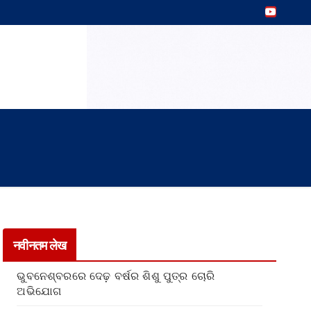
नवीनतम लेख
ଭୁବନେଶ୍ବରରେ ଦେଢ଼ ବର୍ଷର ଶିଶୁ ପୁତ୍ର ଚୋରି
ଅଭିଯୋଗ