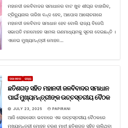
ମହାନଦୀ ଜଳବିବାଦର ସମାଧାନର ବାଟ ଖୁବ ଶୀଘ୍ର ବାହାରିବ,
ଟ୍ରିବ୍ୟୁନାଲ ତାରିଖ ବନ୍ଦ ହେବ, ଆପୋସ ଆଲୋଚନାରେ
ମହାନଦୀ ଜଳବିବାଦ ସମାଧାନ ହେବ ବୋଲି ରାଜ୍ୟ ବିଜେପି
ସଭାପତି ମନମୋହନ ସାମଲ ଗଣମାଧ୍ୟମକୁ ସୂଚନା ଦେଇଛନ୍ତି ।
ଏନେଇ ମୁଖ୍ୟମନ୍ତ୍ରୀ ମୋହନ…
ତାଜା ଖବର
ରାଜ୍ୟ
ଛତିଶଗଡ଼ ସହିତ ମହାନଦୀ ଜଳବିବାଦର ସମାଧାନ
ପାଇଁ ମୁଖ୍ୟମନ୍ତ୍ରୀଙ୍କ ଉଚ୍ଚସ୍ତରୀୟ ବୈଠକ
JULY 23, 2025
PAPIRANI
ଆଜି ଲୋକସେବା ଭବନରେ ଏକ ଉଚ୍ଚସ୍ତରୀୟ ବୈଠକରେ
ମୁଖ୍ୟମନ୍ତ୍ରୀ ମୋହନ ଚରଣ ମାଝୀ ଛତିଶଗଡ଼ ସହିତ ଚାଲିଥିବା