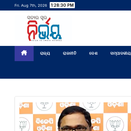
1:28:31 PM
Fri. Aug 7th, 2026
ରାଜ୍ୟ
ରାଜନୀତି
ଦେଶ
ସମ୍ପାଦକୀୟ