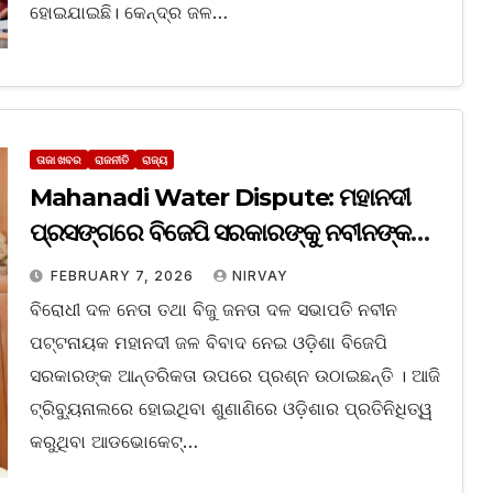
ହୋଇଯାଇଛି। କେନ୍ଦ୍ର ଜଳ…
ତାଜା ଖବର
ରାଜନୀତି
ରାଜ୍ୟ
Mahanadi Water Dispute: ମହାନଦୀ
ପ୍ରସଙ୍ଗରେ ବିଜେପି ସରକାରଙ୍କୁ ନବୀନଙ୍କ
ଟାର୍ଗେଟ
FEBRUARY 7, 2026
NIRVAY
ବିରୋଧୀ ଦଳ ନେତା ତଥା ବିଜୁ ଜନତା ଦଳ ସଭାପତି ନବୀନ
ପଟ୍ଟନାୟକ ମହାନଦୀ ଜଳ ବିବାଦ ନେଇ ଓଡ଼ିଶା ବିଜେପି
ସରକାରଙ୍କ ଆନ୍ତରିକତା ଉପରେ ପ୍ରଶ୍ନ ଉଠାଇଛନ୍ତି । ଆଜି
ଟ୍ରିବ୍ୟୁନାଲରେ ହୋଇଥିବା ଶୁଣାଣିରେ ଓଡ଼ିଶାର ପ୍ରତିନିଧିତ୍ୱ
କରୁଥିବା ଆଡଭୋକେଟ୍…