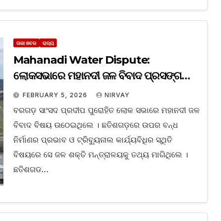
ତାଜା ଖବର
ରାଜ୍ୟ
Mahanadi Water Dispute:
ଲୋକସଭାରେ ମହାନଦୀ ଜଳ ବିବାଦ ପ୍ରସଙ୍ଗ
ଉଠାଇଲେ ସାଂସଦ ପ୍ରଦୀପ ପୁରୋହିତ
FEBRUARY 5, 2026
NIRVAY
ବରଗଡ଼ ସାଂସଦ ପ୍ରଦୀପ ପୁରୋହିତ ଲୋକ ସଭାରେ ମହାନଦୀ ଜଳ
ବିବାଦ ବିଷୟ ଉଠେଇଥିଲେ । ଛତିଶଗଡ଼ରେ ଉପର ବନ୍ଧ
ନିର୍ମାଣର ପ୍ରଭାବ ଓ ଟ୍ରିବ୍ୟୁନାଲ କାର୍ଯ୍ୟବିଧିର ସ୍ଥିତି
ବିଷୟରେ ସେ ଜଳ ଶକ୍ତି ମନ୍ତ୍ରାଳୟକୁ ତଥ୍ୟ ମାଗିଥିଲେ ।
ଛତିଶଗଡ…