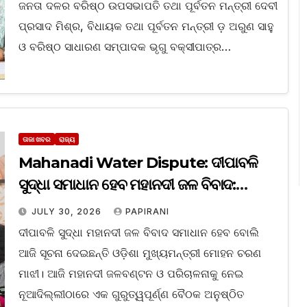
ଜନତା ଦଳର ବରିଷ୍ଠ ଉପସଭାପତି ତଥା ପୂର୍ବତନ ମନ୍ତ୍ରୀ ଦେବୀ
ପ୍ରସାଦ ମିଶ୍ର, ବିଧାୟକ ତଥା ପୂର୍ବତନ ମନ୍ତ୍ରୀ ଡ଼ ଅରୁଣ ସାହୁ
ଓ ବରିଷ୍ଠ ସାଧାରଣ ସମ୍ପାଦକ ଭୃଗୁ ବକ୍ସୀପାତ୍ର…
ତାଜା ଖବର
ରାଜ୍ୟ
Mahanadi Water Dispute: ଦୀପାବଳି
ସୁଦ୍ଧା ସମାଧାନ ହେବ ମହାନଦୀ ଜଳ ବିବାଦ:
ମୁଖ୍ୟମନ୍ତ୍ରୀ ମୋହନ ମାଝୀ
JULY 30, 2026
PAPIRANI
ଦୀପାବଳି ସୁଦ୍ଧା ମହାନଦୀ ଜଳ ବିବାଦ ସମାଧାନ ହେବ ବୋଲି
ଆଜି ସୂଚନା ଦେଇଛନ୍ତି ଓଡ଼ିଶା ମୁଖ୍ୟମନ୍ତ୍ରୀ ମୋହନ ଚରଣ
ମାଝୀ। ଆଜି ମହାନଦୀ ଜଳବଣ୍ଟନ ଓ ପରିଚାଳନାକୁ ନେଇ
ନୂଆଦିଲ୍ଲୀଠାରେ ଏକ ଗୁରୁତ୍ୱପୂର୍ଣ୍ଣ ବୈଠକ ଅନୁଷ୍ଠିତ