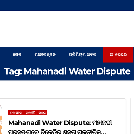
ଖେଳ
ମନୋରଞ୍ଜନ
ପ୍ରିମିୟମ ଖବର
ଇ-ପେପର
Tag:
Mahanadi Water Dispute
ତାଜା ଖବର
ରାଜନୀତି
ରାଜ୍ୟ
Mahanadi Water Dispute: ମହାନଦୀ
ପ୍ରସଙ୍ଗରେ ବିଜେଡିର ଶସ୍ତା ରାଜନୀତିକୁ