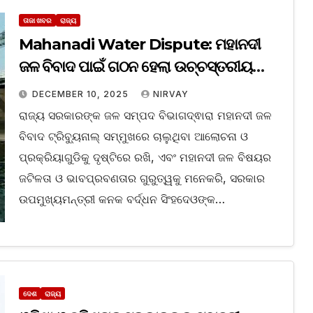
ତାଜା ଖବର
ରାଜ୍ୟ
Mahanadi Water Dispute: ମହାନଦୀ
ଜଳ ବିବାଦ ପାଇଁ ଗଠନ ହେଲା ଉଚ୍ଚସ୍ତରୀୟ
କମିଟି
DECEMBER 10, 2025
NIRVAY
ରାଜ୍ୟ ସରକାରଙ୍କ ଜଳ ସମ୍ପଦ ବିଭାଗଦ୍ଵାରା ମହାନଦୀ ଜଳ
ବିବାଦ ଟ୍ରିବ୍ୟୁନାଲ୍‌ ସମ୍ମୁଖରେ ଚାଲୁଥିବା ଆଲୋଚନା ଓ
ପ୍ରକ୍ରିୟାଗୁଡିକୁ ଦୃଷ୍ଟିରେ ରଖି, ଏବଂ ମହାନଦୀ ଜଳ ବିଷୟର
ଜଟିଳତା ଓ ଭାବପ୍ରବଣତାର ଗୁରୁତ୍ୱକୁ ମନେକରି, ସରକାର
ଉପମୁଖ୍ୟମନ୍ତ୍ରୀ କନକ ବର୍ଦ୍ଧନ ସିଂହଦେଓଙ୍କ…
ଦେଶ
ରାଜ୍ୟ