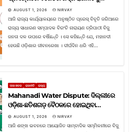
ବିଜେପିର କଡା ନିନ୍ଦା
AUGUST 1, 2026
NIRVAY
ଆଜି ରାଜ୍ୟ କାର୍ଯ୍ୟାଳୟରେ ଅନୁଷ୍ଠିତ ପ୍ରେସ୍ ବିବୃତି ଜରିଆରେ
ରାଜ୍ୟ ସାଧାରଣ ସମ୍ପାଦକ ବିରଂଚି ନାରାୟଣ ତ୍ରିପାଠୀ ବିଜୁ
ଜନତା ଦଳ ଉପରେ ବର୍ଷିଛନ୍ତି । ସେ କହିଛନ୍ତି ଯେ, ମହାନଦୀ
ହେଉଛି ଓଡ଼ିଶାର ଜୀବନରେଖା । ଦୀର୍ଘଦିନ ଧରି ଏହି…
ତାଜା ଖବର
ରାଜନୀତି
ରାଜ୍ୟ
Mahanadi Water Dispute: ଦିଲ୍ଲୀରେ
ଓଡ଼ିଶା-ଛତିଶଗଡ଼ ବୈଠକରେ ହୋଇଥିବା
ଆଲୋଚନାକୁ ସାର୍ବଜନୀନ କରିବାକୁ ବିଜେଡିର ଦାବି
AUGUST 1, 2026
NIRVAY
ଆଜି ଶଙ୍ଖ ଭବନରେ ଆୟୋଜିତ ସାମ୍ବାଦିକ ସମ୍ମିଳନୀରେ ବିଜୁ