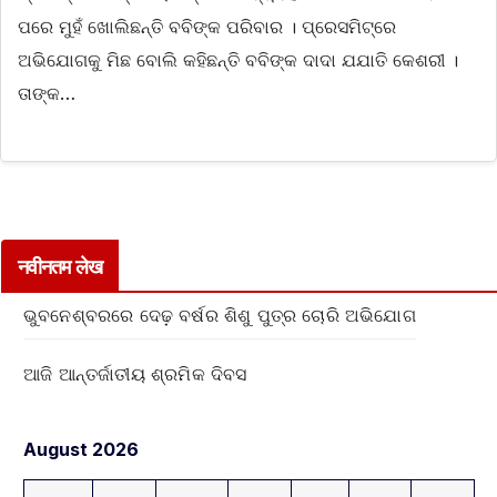
ପରେ ମୁହଁ ଖୋଲିଛନ୍ତି ବବିଙ୍କ ପରିବାର । ପ୍ରେସମିଟ୍‌ରେ
ଅଭିଯୋଗକୁ ମିଛ ବୋଲି କହିଛନ୍ତି ବବିଙ୍କ ଦାଦା ଯଯାତି କେଶରୀ ।
ତାଙ୍କ…
नवीनतम लेख
ଭୁବନେଶ୍ବରରେ ଦେଢ଼ ବର୍ଷର ଶିଶୁ ପୁତ୍ର ଚୋରି ଅଭିଯୋଗ
ଆଜି ଆନ୍ତର୍ଜାତୀୟ ଶ୍ରମିକ ଦିବସ
August 2026