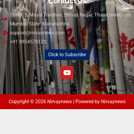
Contact Us
Street: 5, Mayur Darshan, Shivaji Nagar, Thane (west) City:
Mumbai State: Maharashtra
support@nirvaynews.com
+91 9854578125
Click to Subscribe
Copyright © 2026 Nirvaynews | Powered by Nirvaynews