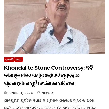
ରାଜନୀତି
ରାଜ୍ୟ
Khondalite Stone Controversy: ବବି
ଦାସଙ୍କ ଘରେ ଖଣ୍ଡୋଲାଇଟ ବ୍ୟବହାର
ପ୍ରସଙ୍ଗରେ ମୁହଁ ଖୋଲିଲେ ପରିବାର
APRIL 11, 2026
NIRVAY
ଯାଜପୁରର ପୂର୍ବତନ ବିଧାୟକ ପ୍ରଣବ ପ୍ରକାଶ ଦାସଙ୍କ ଘରେ
ଶ୍ରୀମନ୍ଦିର ଖଣ୍ଡୋଲାଇଟ୍ ପଥର ବ୍ୟବହାର ଅଭିଯୋଗ ଆସିବା