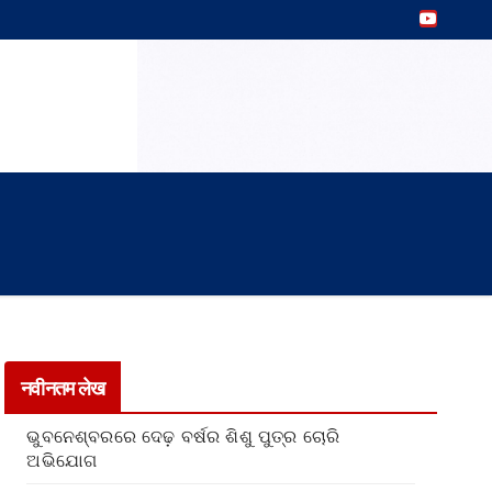
नवीनतम लेख
ଭୁବନେଶ୍ବରରେ ଦେଢ଼ ବର୍ଷର ଶିଶୁ ପୁତ୍ର ଚୋରି
ଅଭିଯୋଗ