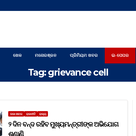
ଖେଳ
ମନୋରଞ୍ଜନ
ପ୍ରିମିୟମ ଖବର
ଇ-ପେପର
Tag:
grievance cell
ତାଜା ଖବର
ରାଜନୀତି
ରାଜ୍ୟ
୨ ଦିନ ବନ୍ଦ ରହିବ ମୁଖ୍ୟମନ୍ତ୍ରୀଙ୍କ ଅଭିଯୋଗ
ଶୁଣାଣି