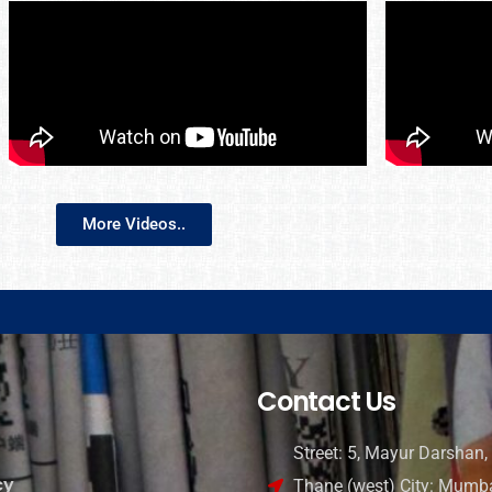
More Videos..
Contact Us
Street: 5, Mayur Darshan, 
cy
Thane (west) City: Mumba