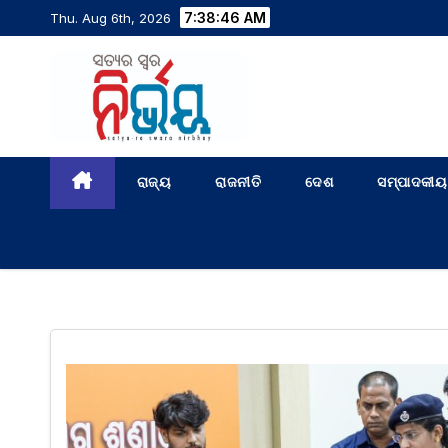
7:38:47 AM
Thu. Aug 6th, 2026
ରାଜ୍ୟ
ରାଜନୀତି
ଦେଶ
ସମ୍ପାଦକୀୟ