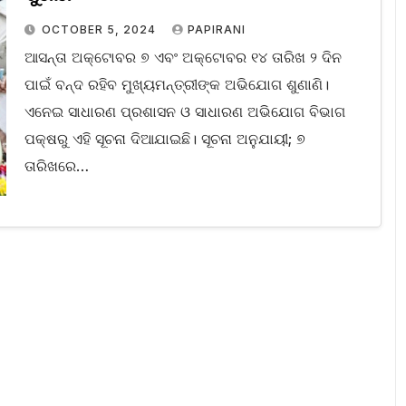
OCTOBER 5, 2024
PAPIRANI
ଆସନ୍ତା ଅକ୍ଟୋବର ୭ ଏବଂ ଅକ୍ଟୋବର ୧୪ ତାରିଖ ୨ ଦିନ
ପାଇଁ ବନ୍ଦ ରହିବ ମୁଖ୍ୟମନ୍ତ୍ରୀଙ୍କ ଅଭିଯୋଗ ଶୁଣାଣି।
ଏନେଇ ସାଧାରଣ ପ୍ରଶାସନ ଓ ସାଧାରଣ ଅଭିଯୋଗ ବିଭାଗ
ପକ୍ଷରୁ ଏହି ସୂଚନା ଦିଆଯାଇଛି। ସୂଚନା ଅନୁଯାୟୀ; ୭
ତାରିଖରେ…