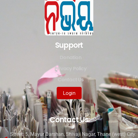
Support
Donation
Privacy Policy
Contact Us
Login
Contact Us
Street: 5, Mayur Darshan, Shivaji Nagar, Thane (west) City: