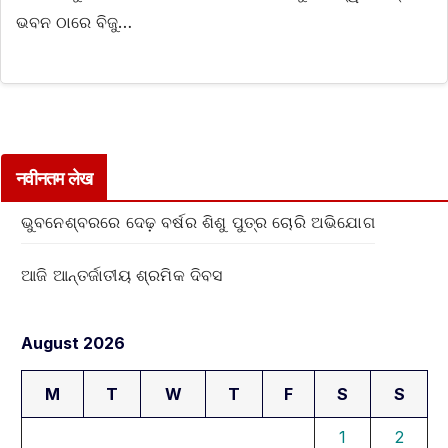
ଭବନ ଠାରେ ବିଜୁ…
नवीनतम लेख
ଭୁବନେଶ୍ବରରେ ଦେଢ଼ ବର୍ଷର ଶିଶୁ ପୁତ୍ର ଚୋରି ଅଭିଯୋଗ
ଆଜି ଆନ୍ତର୍ଜାତୀୟ ଶ୍ରମିକ ଦିବସ
August 2026
M
T
W
T
F
S
S
1
2