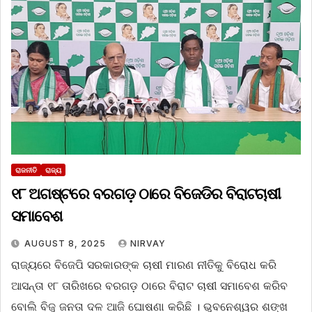
ରାଜନୀତି
ରାଜ୍ୟ
୧୮ ଅଗଷ୍ଟରେ ବରଗଡ଼ ଠାରେ ବିଜେଡିର ବିରାଟ ଚାଷୀ
ସମାବେଶ
AUGUST 8, 2025
NIRVAY
ରାଜ୍ୟରେ ବିଜେପି ସରକାରଙ୍କ ଚାଷୀ ମାରଣ ନୀତିକୁ ବିରୋଧ କରି
ଆସନ୍ତା ୧୮ ତାରିଖରେ ବରଗଡ଼ ଠାରେ ବିରାଟ ଚାଷୀ ସମାବେଶ କରିବ
ବୋଲି ବିଜୁ ଜନତା ଦଳ ଆଜି ଘୋଷଣା କରିଛି । ଭୁବନେଶ୍ୱର ଶଙ୍ଖ