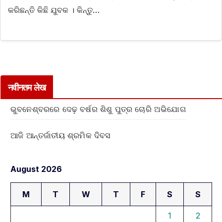
କରିଛନ୍ତି କିଛି ଯୁବକ । କିନ୍ତୁ…
नवीनतम लेख
ଭୁବନେଶ୍ବରରେ ଦେଢ଼ ବର୍ଷର ଶିଶୁ ପୁତ୍ର ଚୋରି ଅଭିଯୋଗ
ଆଜି ଆନ୍ତର୍ଜାତୀୟ ଶ୍ରମିକ ଦିବସ
August 2026
M
T
W
T
F
S
S
1
2