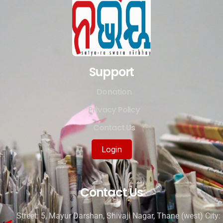
Support
Donation
Privacy Policy
Contact Us
Login
Contact Us
Street: 5, Mayur Darshan, Shivaji Nagar, Thane (west) City: