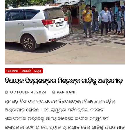
ତାଜା ଖବର
ରାଜନୀତି
ରାଜ୍ୟ
ବିଧାୟକ ଦିବ୍ୟଶଙ୍କର ମିଶ୍ରଙ୍କ ଗାଡ଼ିକୁ ଅଣ୍ଡାମାଡ଼
OCTOBER 4, 2024
PAPIRANI
ଜୁନାଗଡ଼ ବିଧାୟକ କ୍ୟାପଟେନ ଦିବ୍ୟଶଙ୍କର ମିଶ୍ରଙ୍କ ଗାଡ଼ିକୁ
ଅଣ୍ଡାମାଡ଼ ହୋଇଛି । ଗୋଲାମୁଣ୍ଡା ସର୍ବମଙ୍ଗଳା କଲେଜ
ଏକାଡେମୀକ ଉତ୍ସବକୁ ଯାଇଥିବାବେଳେ କଲେଜ ସମ୍ମୁଖରେ
କଳାପତାକା ଦେଖାଇ ଗୋ ବ୍ୟାକ ସ୍ଲୋଗାନ ଦେଇ ଗାଡ଼ିକୁ ଅଣ୍ଡାମାଡ଼