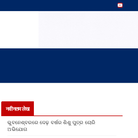
नवीनतम लेख
ଭୁବନେଶ୍ବରରେ ଦେଢ଼ ବର୍ଷର ଶିଶୁ ପୁତ୍ର ଚୋରି
ଅଭିଯୋଗ