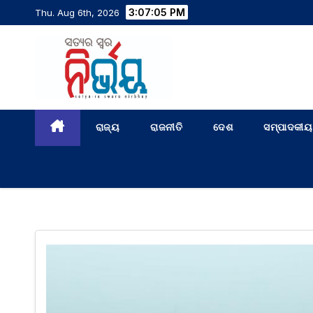
3:07:06 PM
Thu. Aug 6th, 2026
ରାଜ୍ୟ
ରାଜନୀତି
ଦେଶ
ସମ୍ପାଦକୀୟ