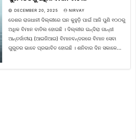
DECEMBER 20, 2025
NIRVAY
ଦେଶର ରାଜଧାନୀ ଦିଲ୍ଲୀରେ ଘନ କୁହୁଡ଼ି ପାଇଁ ଆଜି ପୁଣି ୧୦୦ରୁ
ଅଧିକ ବିମାନ ବାତିଲ ହୋଇଛି । ଦିଲ୍ଲୀର ଇନ୍ଦିରା ଗାନ୍ଧୀ
ଆନ୍ତର୍ଜାତୀୟ (ଆଇଜିଆଇ) ବିମାନବନ୍ଦରରେ ବିମାନ ସେବା
ଗୁରୁତର ଭାବେ ପ୍ରଭାବିତ ହୋଇଛି । ଶନିବାର ଦିନ ସକାଳେ…