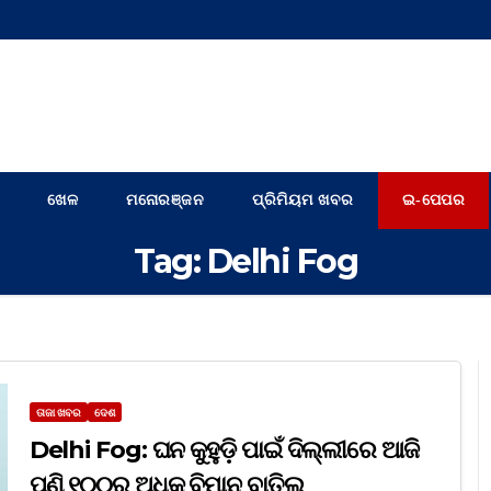
ଖେଳ
ମନୋରଞ୍ଜନ
ପ୍ରିମିୟମ ଖବର
ଇ-ପେପର
Tag:
Delhi Fog
ତାଜା ଖବର
ଦେଶ
Delhi Fog: ଘନ କୁହୁଡ଼ି ପାଇଁ ଦିଲ୍ଲୀରେ ଆଜି
ପୁଣି ୧୦୦ରୁ ଅଧିକ ବିମାନ ବାତିଲ