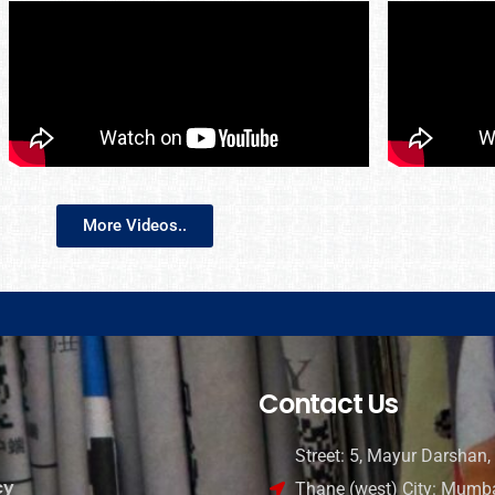
More Videos..
Contact Us
Street: 5, Mayur Darshan, 
cy
Thane (west) City: Mumba