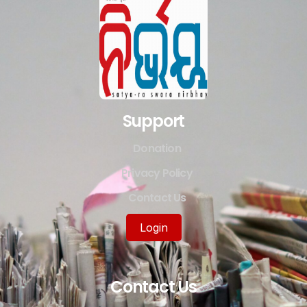
Support
Donation
Privacy Policy
Contact Us
Login
Contact Us