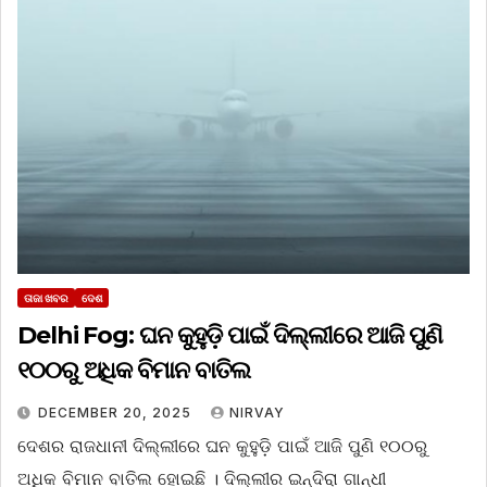
ତାଜା ଖବର
ଦେଶ
Delhi Fog: ଘନ କୁହୁଡ଼ି ପାଇଁ ଦିଲ୍ଲୀରେ ଆଜି ପୁଣି
୧୦୦ରୁ ଅଧିକ ବିମାନ ବାତିଲ
DECEMBER 20, 2025
NIRVAY
ଦେଶର ରାଜଧାନୀ ଦିଲ୍ଲୀରେ ଘନ କୁହୁଡ଼ି ପାଇଁ ଆଜି ପୁଣି ୧୦୦ରୁ
ଅଧିକ ବିମାନ ବାତିଲ ହୋଇଛି । ଦିଲ୍ଲୀର ଇନ୍ଦିରା ଗାନ୍ଧୀ