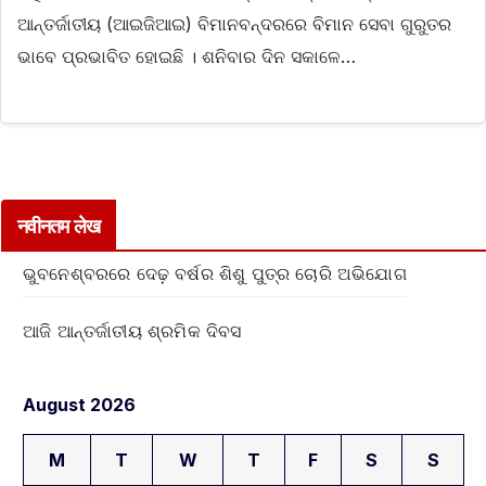
ଆନ୍ତର୍ଜାତୀୟ (ଆଇଜିଆଇ) ବିମାନବନ୍ଦରରେ ବିମାନ ସେବା ଗୁରୁତର
ଭାବେ ପ୍ରଭାବିତ ହୋଇଛି । ଶନିବାର ଦିନ ସକାଳେ…
नवीनतम लेख
ଭୁବନେଶ୍ବରରେ ଦେଢ଼ ବର୍ଷର ଶିଶୁ ପୁତ୍ର ଚୋରି ଅଭିଯୋଗ
ଆଜି ଆନ୍ତର୍ଜାତୀୟ ଶ୍ରମିକ ଦିବସ
August 2026
M
T
W
T
F
S
S