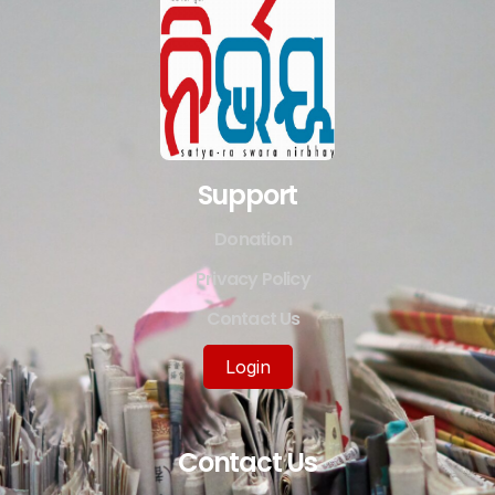
Support
Donation
Privacy Policy
Contact Us
Login
Contact Us