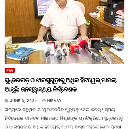
ରାଜ୍ୟ
ସୁନ୍ଦରଗଡ଼ ଓ ଝାରସୁଗୁଡ଼ାରୁ ଅଧିକ ହିଟୱେଭ୍ ମାମଲା
ଆସୁଛି: ଜନସ୍ୱାସ୍ଥ୍ୟ ନିର୍ଦ୍ଦେଶକ
JUNE 3, 2024
NIRVAY
ରାଜ୍ୟରେ ବଢୁଥିବା ଅଂଶୁଘାତଜନିତ ମୃତ୍ୟୁକୁ ନେଇ ଜନସ୍ୱାସ୍ଥ୍ୟ
ନିର୍ଦ୍ଦେଶକ ଡାକ୍ତର ନୀଳକଣ୍ଠ ମିଶ୍ରଙ୍କ ପ୍ରତିକ୍ରିୟା। ସୁନ୍ଦରଗଡ଼
ଓ ଝାରସୁଗୁଡ଼ାରୁ ଅଧିକ ହିଟୱେଭ୍ ମାମଲା ଆସୁଛି କହିଲେ।କାଲି ସୁଦ୍ଧା