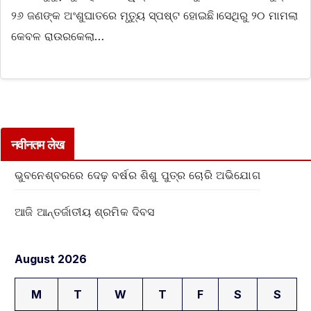
୨୬ ଜଣଙ୍କ ଅଂଶୁଘାତରେ ମୃତ୍ୟୁ ସ୍ପଷ୍ଟ ହୋଇଛି।ସେଥିରୁ ୨୦ ମାମଲା
କେବଳ ରାଉରକେଲା…
नवीनतम लेख
ଭୁବନେଶ୍ବରରେ ଦେଢ଼ ବର୍ଷର ଶିଶୁ ପୁତ୍ର ଚୋରି ଅଭିଯୋଗ
ଆଜି ଆନ୍ତର୍ଜାତୀୟ ଶ୍ରମିକ ଦିବସ
August 2026
M
T
W
T
F
S
S