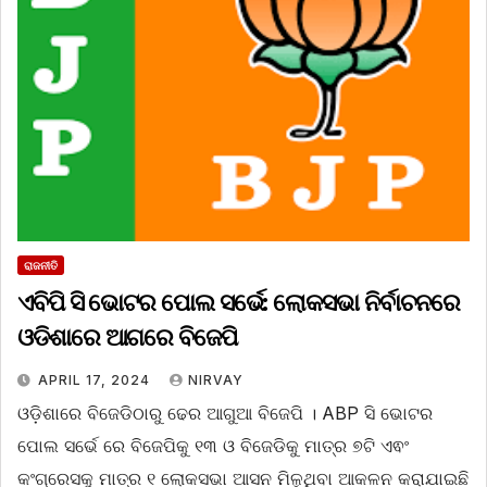
ରାଜନୀତି
ଏବିପି ସି ଭୋଟର ପୋଲ ସର୍ଭେ: ଲୋକସଭା ନିର୍ବାଚନରେ
ଓଡିଶାରେ ଆଗରେ ବିଜେପି
APRIL 17, 2024
NIRVAY
ଓଡ଼ିଶାରେ ବିଜେଡିଠାରୁ ଢେର ଆଗୁଆ ବିଜେପି । ABP ସି ଭୋଟର
ପୋଲ ସର୍ଭେ ରେ ବିଜେପିକୁ ୧୩ ଓ ବିଜେଡିକୁ ମାତ୍ର ୭ଟି ଏଵଂ
କଂଗ୍ରେସକୁ ମାତ୍ର ୧ ଲୋକସଭା ଆସନ ମିଳୁଥିବା ଆକଳନ କରାଯାଇଛି