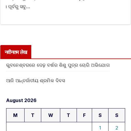
। ପୂର୍ବରୁ ସବୁ…
नवीनतम लेख
ଭୁବନେଶ୍ବରରେ ଦେଢ଼ ବର୍ଷର ଶିଶୁ ପୁତ୍ର ଚୋରି ଅଭିଯୋଗ
ଆଜି ଆନ୍ତର୍ଜାତୀୟ ଶ୍ରମିକ ଦିବସ
August 2026
M
T
W
T
F
S
S
1
2