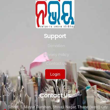
Support
Donation
Privacy Policy
Contact Us
Login
Contact Us
Street: 5, Mayur Darshan, Shivaji Nagar, Thane (west) City: