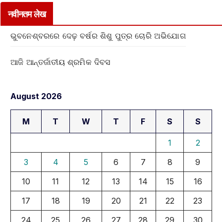
नवीनतम लेख
ଭୁବନେଶ୍ବରରେ ଦେଢ଼ ବର୍ଷର ଶିଶୁ ପୁତ୍ର ଚୋରି ଅଭିଯୋଗ
ଆଜି ଆନ୍ତର୍ଜାତୀୟ ଶ୍ରମିକ ଦିବସ
August 2026
M
T
W
T
F
S
S
1
2
3
4
5
6
7
8
9
10
11
12
13
14
15
16
17
18
19
20
21
22
23
24
25
26
27
28
29
30