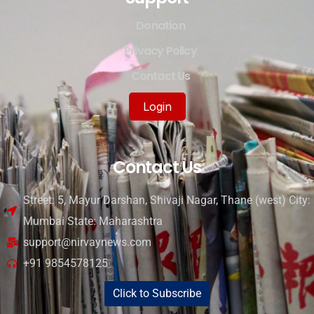
Donation
Privacy Policy
Contact Us
Login
Contact Us
Street: 5, Mayur Darshan, Shivaji Nagar, Thane (west) City:
Mumbai State: Maharashtra
support@nirvaynews.com
+91 9854578125
Click to Subscribe