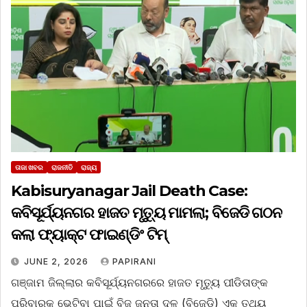
ତାଜା ଖବର
ରାଜନୀତି
ରାଜ୍ୟ
Kabisuryanagar Jail Death Case:
କବିସୂର୍ଯ୍ୟନଗର ହାଜତ ମୃତ୍ୟୁ ମାମଲା; ବିଜେଡି ଗଠନ
କଲା ଫ୍ୟାକ୍ଟ ଫାଇଣ୍ଡିଂ ଟିମ୍‌
JUNE 2, 2026
PAPIRANI
ଗଞ୍ଜାମ ଜିଲ୍ଲାର କବିସୂର୍ଯ୍ୟନଗରରେ ହାଜତ ମୃତ୍ୟୁ ପୀଡିତାଙ୍କ
ପରିବାରକୁ ଭେଟିବା ପାଇଁ ବିଜୁ ଜନତା ଦଳ (ବିଜେଡି) ଏକ ତଥ୍ୟ