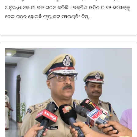
ଅନୁସନ୍ଧାନକାରୀ ଦଳ ଗଠନ କରିଛି । ଦକ୍ଷିଣ ଓଡ଼ିଶାର ୧୨ ନେତାଙ୍କୁ
ନେଇ ଗଠନ ହୋଇଛି ଫ୍ୟାକ୍ଟ ଫାଇଣ୍ଡିଂ ଟିମ୍‌…