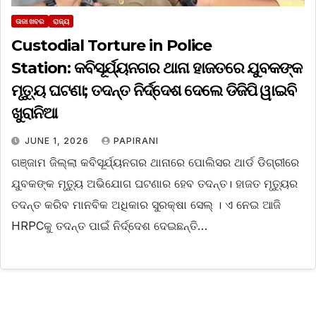
ତାଜା ଖବର
ରାଜ୍ୟ
Custodial Torture in Police
Station: କବିସୂର୍ଯ୍ୟନଗର ଥାନା ହାଜତରେ ଯୁବକଙ୍କ
ମୃତ୍ୟୁ ଘଟଣା; ତଦନ୍ତ ନିର୍ଦ୍ଦେଶ ଦେଲେ ଡିଜିପି ୱାଇବି
ଖୁରାନିଆ
JUNE 1, 2026
PAPIRANI
ଗଞ୍ଜାମ ଜିଲ୍ଲା କବିସୂର୍ଯ୍ୟନଗର ଥାନାରେ ପୋଲିସର ଥାର୍ଡ ଡିଗ୍ରୀରେ
ଯୁବକଙ୍କ ମୃତ୍ୟୁ ଅଭିଯୋଗ ଘଟଣାର ହେବ ତଦନ୍ତ। ହାଜତ ମୃତ୍ୟୁର
ତଦନ୍ତ କରିବ ମାନବିକ ଅଧିକାର ସୁରକ୍ଷା ସେଲ୍ । ଏ ନେଇ ଆଜି
HRPCକୁ ତଦନ୍ତ ପାଇଁ ନିର୍ଦ୍ଦେଶ ଦେଇଛନ୍ତି…