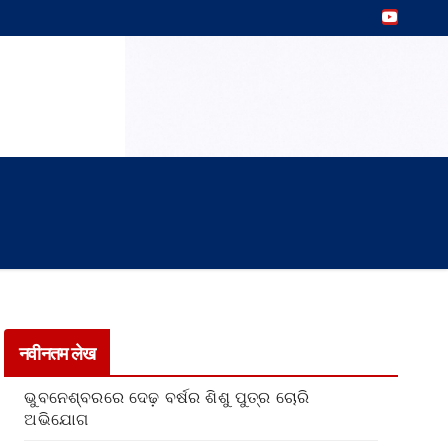
नवीनतम लेख
ଭୁବନେଶ୍ବରରେ ଦେଢ଼ ବର୍ଷର ଶିଶୁ ପୁତ୍ର ଚୋରି
ଅଭିଯୋଗ