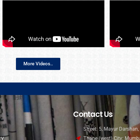
More Videos..
Contact Us
Street: 5, Mayur Darshan, 
cy
Thane (west) City: Mumba