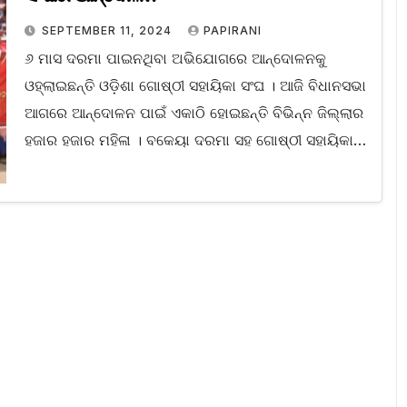
SEPTEMBER 11, 2024
PAPIRANI
୬ ମାସ ଦରମା ପାଇନଥିବା ଅଭିଯୋଗରେ ଆନ୍ଦୋଳନକୁ
ଓହ୍ଲାଇଛନ୍ତି ଓଡ଼ିଶା ଗୋଷ୍ଠୀ ସହାୟିକା ସଂଘ । ଆଜି ବିଧାନସଭା
ଆଗରେ ଆନ୍ଦୋଳନ ପାଇଁ ଏକାଠି ହୋଇଛନ୍ତି ବିଭିନ୍ନ ଜିଲ୍ଲାର
ହଜାର ହଜାର ମହିଳା । ବକେୟା ଦରମା ସହ ଗୋଷ୍ଠୀ ସହାୟିକା…