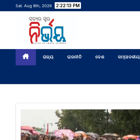
2:22:13 PM
Sat. Aug 8th, 2026
ରାଜ୍ୟ
ରାଜନୀତି
ଦେଶ
ସମ୍ପାଦକୀୟ