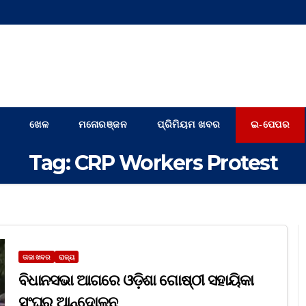
ଖେଳ
ମନୋରଞ୍ଜନ
ପ୍ରିମିୟମ ଖବର
ଇ-ପେପର
Tag:
CRP Workers Protest
ତାଜା ଖବର
ରାଜ୍ୟ
ବିଧାନସଭା ଆଗରେ ଓଡ଼ିଶା ଗୋଷ୍ଠୀ ସହାୟିକା
ସଂଘର ଆନ୍ଦୋଳନ