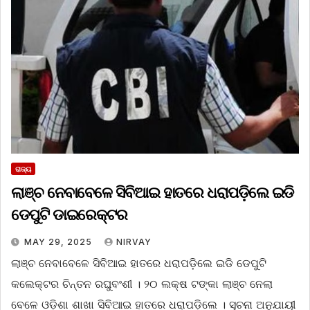
ରାଜ୍ୟ
ଲାଞ୍ଚ ନେବାବେଳେ ସିବିଆଇ ହାତରେ ଧରାପଡ଼ିଲେ ଇଡି
ଡେପୁଟି ଡାଇରେକ୍ଟର
MAY 29, 2025
NIRVAY
ଲାଞ୍ଚ ନେବାବେଳେ ସିବିଆଇ ହାତରେ ଧରାପଡ଼ିଲେ ଇଡି ଡେପୁଟି
କଲେକ୍ଟର ଚିନ୍ତନ ରଘୁବଂଶୀ । ୨୦ ଲକ୍ଷ ଟଙ୍କା ଲାଞ୍ଚ ନେଲା
ବେଳେ ଓଡ଼ିଶା ଶାଖା ସିବିଆଇ ହାତରେ ଧରାପଡ଼ିଲେ । ସୂଚନା ଅନୁଯାୟୀ