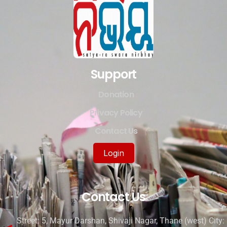
Support
Donation
Privacy Policy
Contact Us
Login
Contact Us
Street: 5, Mayur Darshan, Shivaji Nagar, Thane (west) City: