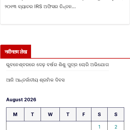
୨୦୧୩ ବ୍ୟାଚର IRS ଅଫିସର ଚିନ୍ତନ…
नवीनतम लेख
ଭୁବନେଶ୍ବରରେ ଦେଢ଼ ବର୍ଷର ଶିଶୁ ପୁତ୍ର ଚୋରି ଅଭିଯୋଗ
ଆଜି ଆନ୍ତର୍ଜାତୀୟ ଶ୍ରମିକ ଦିବସ
August 2026
M
T
W
T
F
S
S
1
2