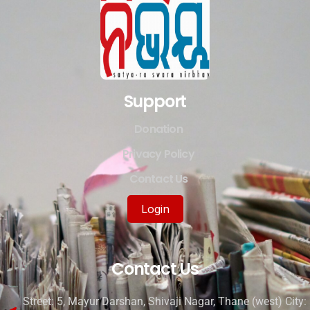
Support
Donation
Privacy Policy
Contact Us
Login
Contact Us
Street: 5, Mayur Darshan, Shivaji Nagar, Thane (west) City: