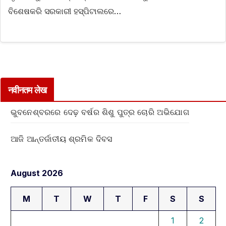
ବିଶେଷକରି ସରକାରୀ ହସ୍ପିଟାଲରେ…
नवीनतम लेख
ଭୁବନେଶ୍ବରରେ ଦେଢ଼ ବର୍ଷର ଶିଶୁ ପୁତ୍ର ଚୋରି ଅଭିଯୋଗ
ଆଜି ଆନ୍ତର୍ଜାତୀୟ ଶ୍ରମିକ ଦିବସ
August 2026
M
T
W
T
F
S
S
1
2