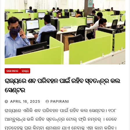
ତାଜା ଖବର
ରାଜ୍ୟ
ରାଜ୍ୟରେ ଶବ ପରିବହନ ପାଇଁ ରହିବ ସ୍ବତନ୍ତ୍ର କଲ
ସେଣ୍ଟର
APRIL 16, 2025
PAPIRANI
ରାଜ୍ୟରେ ଏଣିକି ଶବ ପରିବହନ ପାଇଁ ରହିବ କଲ ସେଣ୍ଟର। ୧୦୮
ଆମ୍ବୁଲାନ୍ସ ଭଳି ରହିବ ସ୍ବତନ୍ତ୍ର ଟୋଲ୍‌ ଫ୍ରି ନମ୍ବର୍ । ତେବେ
ମୃତଦେହକୁ ଘର କିମ୍ବା ଶ୍ମଶାନ ଯାଏ ନେବାକୁ ଏହା କାମ କରିବ।