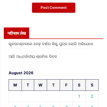
नवीनतम लेख
ଭୁବନେଶ୍ବରରେ ଦେଢ଼ ବର୍ଷର ଶିଶୁ ପୁତ୍ର ଚୋରି ଅଭିଯୋଗ
ଆଜି ଆନ୍ତର୍ଜାତୀୟ ଶ୍ରମିକ ଦିବସ
August 2026
M
T
W
T
F
S
S
1
2