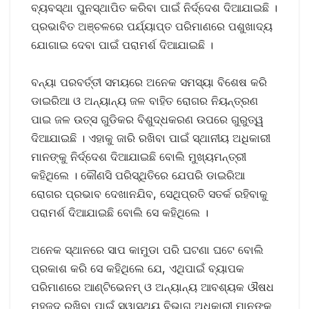
ବ୍ୟବସ୍ଥା ପୁନସ୍ଥାପିତ କରିବା ପାଇଁ ନିର୍ଦ୍ଦେଶ ଦିଆଯାଇଛି ।
ପ୍ରଭାବିତ ଅଞ୍ଚଳରେ ପର୍ଯ୍ୟାପ୍ତ ପରିମାଣରେ ପଶୁଖାଦ୍ୟ
ଯୋଗାଇ ଦେବା ପାଇଁ ପରାମର୍ଶ ଦିଆଯାଇଛି ।
ବନ୍ୟା ପରବର୍ତ୍ତୀ ସମୟରେ ଅନେକ ସମସ୍ୟା ବିଶେଷ କରି
ଡାଇରିଆ ଓ ଅନ୍ୟାନ୍ୟ ଜଳ ବାହିତ ରୋଗର ନିୟନ୍ତ୍ରଣ
ପାଇ ଜଳ ଉତ୍ସ ଗୁଡିକର ବିଶୁଦ୍ଧକରଣ ଉପରେ ଗୁରୁତ୍ୱ
ଦିଆଯାଇଛି । ଏହାକୁ ଜାରି ରଖିବା ପାଇଁ ସ୍ଥାନୀୟ ଅଧିକାରୀ
ମାନଙ୍କୁ ନିର୍ଦ୍ଦେଶ ଦିଆଯାଇଛି ବୋଲି ମୁଖ୍ୟମନ୍ତ୍ରୀ
କହିଥିଲେ । କୌଣସି ପରିସ୍ଥିତିରେ ଯେପରି ଡାଇରିଆ
ରୋଗର ପ୍ରଭାବ ଦେଖାନଯିବ, ସେଥିପ୍ରତି ସତର୍କ ରହିବାକୁ
ପରାମର୍ଶ ଦିଆଯାଇଛି ବୋଲି ସେ କହିଥିଲେ ।
ଅନେକ ସ୍ଥାନରେ ସାପ କାମୁଡା ପରି ଘଟଣା ଘଟେ ବୋଲି
ପ୍ରକାଶ କରି ସେ କହିଥିଲେ ଯେ, ଏଥିପାଇଁ ବ୍ୟାପକ
ପରିମାଣରେ ଆଣ୍ଟିଭେନମ୍ ଓ ଅନ୍ୟାନ୍ୟ ଆବଶ୍ୟକ ଔଷଧ
ମହଜୁଦ ରଖିବା ପାଇଁ ସ୍ୱାସ୍ଥ୍ୟ ବିଭାଗ ଅଧିକାରୀ ମାନଙ୍କୁ