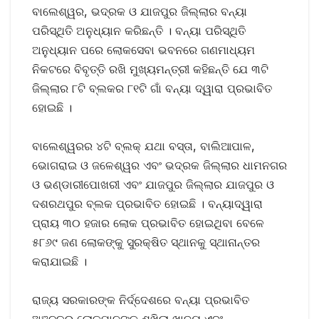
ବାଲେଶ୍ୱର, ଭଦ୍ରକ ଓ ଯାଜପୁର ଜିଲ୍ଲାର ବନ୍ୟା
ପରିସ୍ଥିତି ଅନୁଧ୍ୟାନ କରିଛନ୍ତି । ବନ୍ୟା ପରିସ୍ଥିତି
ଅନୁଧ୍ୟାନ ପରେ ଲୋକସେବା ଭବନରେ ଗଣମାଧ୍ୟମ
ନିକଟରେ ବିବୃତ୍ତି ରଖି ମୁଖ୍ୟମନ୍ତ୍ରୀ କହିଛନ୍ତି ଯେ ୩ଟି
ଜିଲ୍ଲାର ୮ଟି ବ୍ଲକର ୮୧ଟି ଗାଁ ବନ୍ୟା ଦ୍ୱାରା ପ୍ରଭାବିତ
ହୋଇଛି ।
ବାଲେଶ୍ୱରର ୪ଟି ବ୍ଲକ୍‍ ଯଥା ବସ୍ତା, ବାଲିଆପାଳ,
ଭୋଗରାଇ ଓ ଜଳେଶ୍ୱର ଏବଂ ଭଦ୍ରକ ଜିଲ୍ଲାର ଧାମନଗର
ଓ ଭଣ୍ଡାରୀପୋଖରୀ ଏବଂ ଯାଜପୁର ଜିଲ୍ଲାର ଯାଜପୁର ଓ
ଦଶରଥପୁର ବ୍ଲକ ପ୍ରଭାବିତ ହୋଇଛି । ବନ୍ୟାଦ୍ୱାରା
ପ୍ରାୟ ୩୦ ହଜାର ଲୋକ ପ୍ରଭାବିତ ହୋଇଥିବା ବେଳେ
୫୮୬୯ ଜଣ ଲୋକଙ୍କୁ ସୁରକ୍ଷିତ ସ୍ଥାନକୁ ସ୍ଥାନାନ୍ତର
କରାଯାଇଛି ।
ରାଜ୍ୟ ସରକାରଙ୍କ ନିର୍ଦ୍ଦେଶରେ ବନ୍ୟା ପ୍ରଭାବିତ
ଅଞ୍ଚଳର ଲୋକମାନଙ୍କୁ ଶୁଖିଲା ଖାଦ୍ୟ ଏବଂ