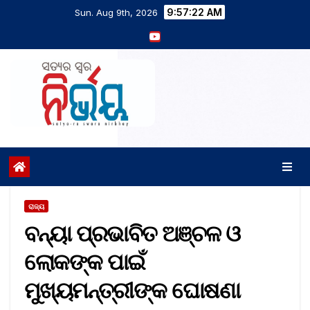
9:57:23 AM
Sun. Aug 9th, 2026
ରାଜ୍ୟ
ବନ୍ୟା ପ୍ରଭାବିତ ଅଞ୍ଚଳ ଓ
ଲୋକଙ୍କ ପାଇଁ
ମୁଖ୍ୟମନ୍ତ୍ରୀଙ୍କ ଘୋଷଣା