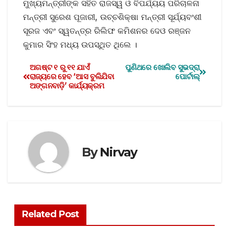
ମୁଖ୍ୟମନ୍ତ୍ରୀଙ୍କ ସହିତ ରାଜସ୍ୱ ଓ ବିପର୍ଯ୍ୟୟ ପରିଚାଳନା
ମନ୍ତ୍ରୀ ସୁରେଶ ପୂଜାରୀ, ଉଚ୍ଚଶିକ୍ଷା ମନ୍ତ୍ରୀ ସୂର୍ଯ୍ୟବଂଶୀ
ସୂରଜ ଏବଂ ସ୍ୱତନ୍ତ୍ର ରିଲିଫ କମିଶନର ଦେଓ ରଞ୍ଜନ
କୁମାର ସିଂହ ମଧ୍ୟ ଉପସ୍ଥିତ ଥିଲେ ।
ଅଗଷ୍ଟ ୧ ରୁ ୧୧ ଯାଏଁ
ପୁଣିଥରେ ଖୋଲିବ ସୁଭଦ୍ରା
ରାଜ୍ୟରେ ହେବ ‘ଆସ ବୁଲିଯିବା
ପୋର୍ଟାଲ୍‌
ଅଙ୍ଗନବାଡ଼ି’ କାର୍ଯ୍ୟକ୍ରମ
By
Nirvay
Related Post