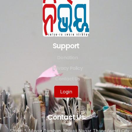
Support
Donation
Privacy Policy
Contact Us
Login
Contact Us
Street: 5, Mayur Darshan, Shivaji Nagar, Thane (west) City: