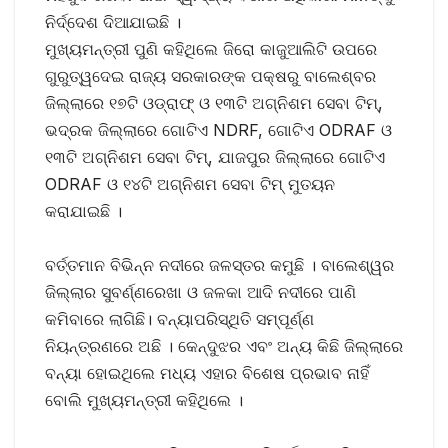
ନିର୍ଦ୍ଦେଶ ଦିଆଯାଇଛି ।
ମୁଖ୍ୟମନ୍ତ୍ରୀ ପୁଣି କହିଥିଲେ ଜିରୋ କାଜୁଆଲିଟି ଉପରେ
ଗୁରୁତ୍ୱଦେଇ ରାଜ୍ୟ ସରକାରଙ୍କ ପକ୍ଷରୁ ବାଲେଶ୍ବର
ଜିଲ୍ଲାରେ ୧୭ଟି ଓଡ୍ରାଫ୍‍ ଓ ୧୩ଟି ଅଗ୍ନିଶମ ସେବା ଟିମ୍‍,
ଭଦ୍ରକ ଜିଲ୍ଲାରେ ଗୋଟିଏ NDRF, ଗୋଟିଏ ODRAF ଓ
୧୩ଟି ଅଗ୍ନିଶମ ସେବା ଟିମ୍, ଯାଜପୁର ଜିଲ୍ଲାରେ ଗୋଟିଏ
ODRAF ଓ ୧୪ଟି ଅଗ୍ନିଶମ ସେବା ଟିମ୍‍ ମୁତୟନ
କରାଯାଇଛି ।
ବର୍ତ୍ତମାନ ବିଭିନ୍ନ ନଦୀରେ ଜଳସ୍ତର କମୁଛି । ବାଲେଶ୍ୱର
ଜିଲ୍ଲାର ସୁବର୍ଣ୍ଣରେଖା ଓ ଜଳକା ଆଦି ନଦୀରେ ପାଣି
କମିବାରେ ଲାଗିଛି। ବନ୍ୟାପରିସ୍ଥିତି ସମ୍ପୂର୍ଣ୍ଣ
ନିୟନ୍ତ୍ରଣରେ ଅଛି । କେନ୍ଦୁଝର ଏବଂ ଅନ୍ୟ କିଛି ଜିଲ୍ଲାରେ
ବନ୍ୟା ହୋଇଥିଲେ ମଧ୍ୟ ଏହାର ବିଶେଷ ପ୍ରଭାବ ନାହିଁ
ବୋଲି ମୁଖ୍ୟମନ୍ତ୍ରୀ କହିଥିଲେ ।