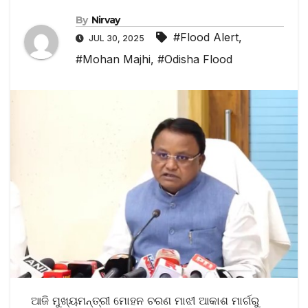
By
Nirvay
#Flood Alert
,
JUL 30, 2025
#Mohan Majhi
,
#Odisha Flood
ଆଜି ମୁଖ୍ୟମନ୍ତ୍ରୀ ମୋହନ ଚରଣ ମାଝୀ ଆକାଶ ମାର୍ଗରୁ