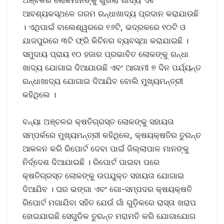
ଆବଶ୍ୟକସ୍ଥଳେ ଗରମ ରନ୍ଧାଖାଦ୍ୟ ପ୍ରଦାନ କରାଯାଉଛି
। ଏଥିପାଇଁ ବାଲେଶ୍ୱରରେ ୧୬ଟି, ଭଦ୍ରକରେ ୧୦ଟି ଓ
ଯାଜପୁରରେ ୩ଟି ଫ୍ରି କିଚିନର ବ୍ୟବସ୍ଥା କରାଯାଇଛି ।
ସମୁଦାୟ ପ୍ରାୟ ୧୦ ହଜାର ପ୍ରଭାବିତ ଲୋକଙ୍କୁ ରନ୍ଧା
ଖାଦ୍ୟ ଯୋଗାଇ ଦିଆଯାଉଛି ଏବଂ ଆଗାମୀ ୭ ଦିନ ପର୍ଯ୍ୟନ୍ତ
ରନ୍ଧାଖାଦ୍ୟ ଯୋଗାଇ ଦିଆଯିବ ବୋଲି ମୁଖ୍ୟମନ୍ତ୍ରୀ
କହିଥିଲେ ।
ବନ୍ୟା ଅଞ୍ଚଳର କ୍ଷତିଗ୍ରସ୍ତ ଲୋକଙ୍କୁ ସହାୟତା
ସମ୍ପର୍କରେ ମୁଖ୍ୟମନ୍ତ୍ରୀ କହିଥିଲେ, କ୍ଷୟକ୍ଷତିର ତୁରନ୍ତ
ଆକଳନ କରି ରିପୋର୍ଟ ଦେବା ପାଇଁ ଜିଲ୍ଲାପାଳ ମାନଙ୍କୁ
ନିର୍ଦ୍ଦେଶ ଦିଆଯାଇଛି । ରିପୋର୍ଟ ପାଇବା ପରେ
କ୍ଷତିଗ୍ରସ୍ତ ଲୋକଙ୍କୁ ଉପଯୁକ୍ତ ସହାୟତା ଯୋଗାଇ
ଦିଆଯିବ । ଘର ଭଙ୍ଗା ଏବଂ ଗୋ-ସମ୍ପଦର କ୍ଷୟକ୍ଷତି
ରିପୋର୍ଟ ମଗାଯିବା ସହିତ ଯେଉଁ ଗାଁ ଗୁଡ଼ିକରେ ରାସ୍ତା ଖରାପ
ହୋଇଯାଇଛି ସେଗୁଡିକ ତୁରନ୍ତ ମରାମତି କରି ଯୋଗାଯୋଗ