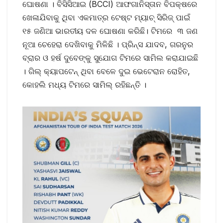
ଘୋଷଣା । ବିସିସିଆଇ (BCCI) ଆଫଗାନିସ୍ତାନ ବିପକ୍ଷରେ
ଖେଳାଯିବାକୁ ଥିବା ଏକମାତ୍ର ଟେଷ୍ଟ ମ୍ୟାଚ୍ ସିରିଜ୍ ପାଇଁ
୧୫ ଜଣିଆ ଭାରତୀୟ ଦଳ ଘୋଷଣା କରିଛି। ଟିମରେ ୩ ଜଣ
ନୂଆ ଚେହେରା ଦେଖିବାକୁ ମିଳିଛି । ପ୍ରିନ୍ସ ଯାଦବ, ଗରନୁର
ବ୍ରାର ଓ ହର୍ଷ ଦୁବେଙ୍କୁ ସୁଯୋଗ ଟିମରେ ସାମିଲ କରାଯାଇଛି
। ଗିଲ୍‌ କ୍ୟାପଟେନ୍‌ ଥିବା ବେଳେ ଦୁଇ ଭେଟେରାନ ରୋହିତ,
କୋହଲି ମଧ୍ୟ ଟିମରେ ସାମିଲ୍‌ ରହିଛନ୍ତି ।