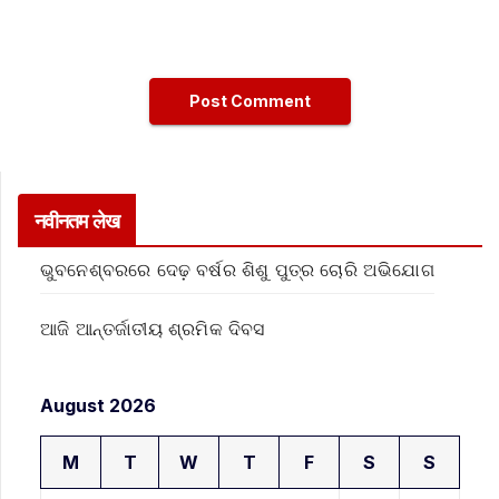
नवीनतम लेख
ଭୁବନେଶ୍ବରରେ ଦେଢ଼ ବର୍ଷର ଶିଶୁ ପୁତ୍ର ଚୋରି ଅଭିଯୋଗ
ଆଜି ଆନ୍ତର୍ଜାତୀୟ ଶ୍ରମିକ ଦିବସ
August 2026
M
T
W
T
F
S
S