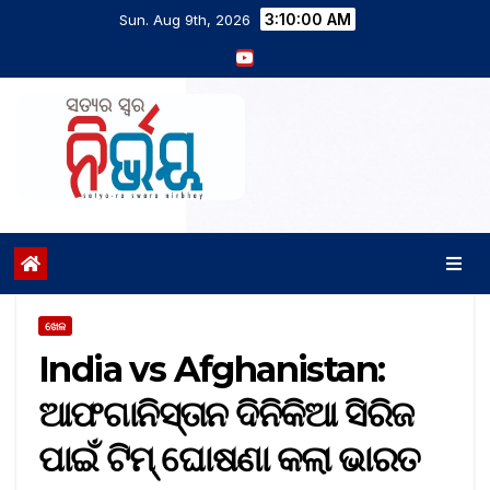
3:10:01 AM
Sun. Aug 9th, 2026
ଖେଳ
India vs Afghanistan:
ଆଫଗାନିସ୍ତାନ ଦିନିକିଆ ସିରିଜ
ପାଇଁ ଟିମ୍‌ ଘୋଷଣା କଲା ଭାରତ