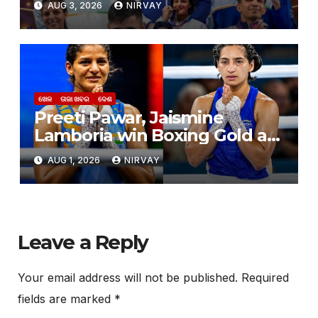
AUG 3, 2026
NIRVAY
ଖେଳ
ତାଜା ଖବର
ଦେଶ
Preeti Pawar, Jaismine
Lamboria win Boxing Gold at
Commonwealth Games 2026
AUG 1, 2026
NIRVAY
Leave a Reply
Your email address will not be published.
Required
fields are marked
*