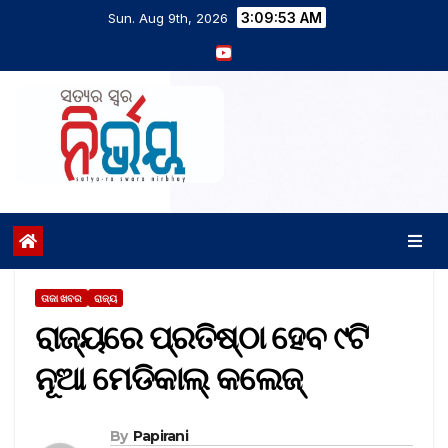
3:09:54 AM
Sun. Aug 9th, 2026
ତାଜା ଖବର
ରାଜ୍ୟ
ରାଜ୍ୟରେ ପ୍ରତିଷ୍ଠା ହେବ ୯ଟି
ନୂଆ ମେଡିକାଲ୍ କଲେଜ୍
By
Papirani