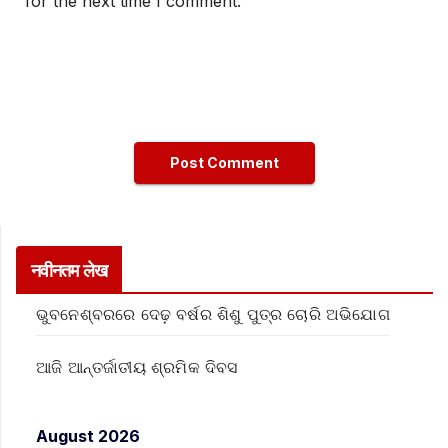
for the next time I comment.
नवीनतम लेख
ଭୁବନେଶ୍ବରରେ ଦେଢ଼ ବର୍ଷର ଶିଶୁ ପୁତ୍ର ଚୋରି ଅଭିଯୋଗ
ଆଜି ଆନ୍ତର୍ଜାତୀୟ ଶ୍ରମିକ ଦିବସ
August 2026