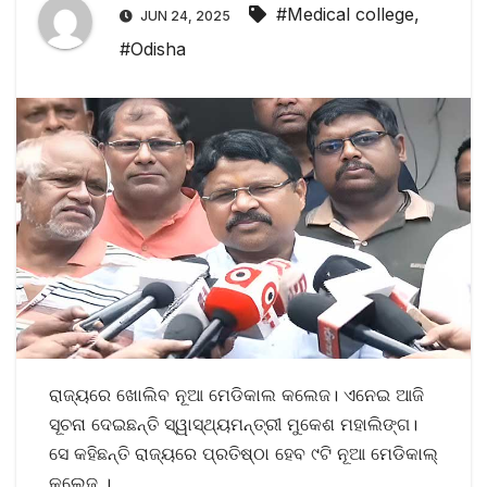
#Medical college
,
JUN 24, 2025
#Odisha
ରାଜ୍ୟରେ ଖୋଲିବ ନୂଆ ମେଡିକାଲ କଲେଜ। ଏନେଇ ଆଜି
ସୂଚନା ଦେଇଛନ୍ତି ସ୍ୱାସ୍ଥ୍ୟମନ୍ତ୍ରୀ ମୁକେଶ ମହାଲିଙ୍ଗ।
ସେ କହିଛନ୍ତି ରାଜ୍ୟରେ ପ୍ରତିଷ୍ଠା ହେବ ୯ଟି ନୂଆ ମେଡିକାଲ୍
କଲେଜ୍ ।