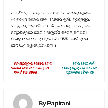
ଜଗତସିଂହପୁର, ଭଦ୍ରକ, ଢେଙ୍କାନାଳ, ନବରଙ୍ଗପୁରରେ
ଏମବିବିଏସ କଲେଜ ହେବ। ସେହିପରି ବୁର୍ଲା, ବ୍ରହ୍ମପୁର,
କେନ୍ଦୁଝର, ବଲାଙ୍ଗିରରେ ୪ଟି ଡେଣ୍ଟାଲ୍ କଲେଜ୍ ହେବ ଓ
ମୟୂରଭଞ୍ଜରେ ଗୋଟିଏ ଆୟୁର୍ବେଦ କଲେଜ୍ କରାଯିବ।
ଯାହାକୁ ନେଇ ବଜେଟ୍ ଅନୁମୋଦନ ମିଳିଛି ବୋଲି ସୂଚନା
ଦେଇଛନ୍ତି ସ୍ୱାସ୍ଥ୍ୟମନ୍ତ୍ରୀ ।
ମହାପ୍ରଭୁଙ୍କ ମୋଦକ ଚୋରି
ଚୋରି ହୋଇ ନାହିଁ
ହେବା କଥା ସତ : ଜଗନ୍ନାଥ
ମହାପ୍ରଭୁଙ୍କ ମୋଦକ :
ସ୍ବାଇଁ ମହାପାତ୍ର
ପୃଥ୍ବୀରାଜ ହରିଚନ୍ଦନ
By
Papirani