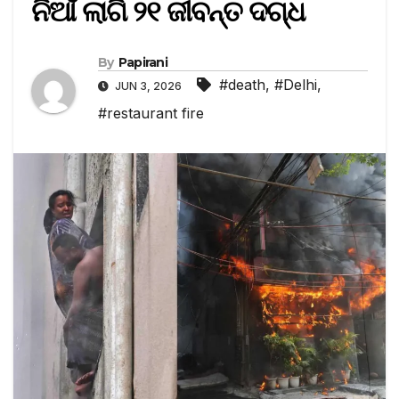
ନିଆଁ ଲାଗି ୨୧ ଜୀବନ୍ତ ଦଗ୍ଧ
By
Papirani
#death
,
#Delhi
,
JUN 3, 2026
#restaurant fire