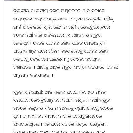
ଦିଲ୍ଲୀର ମାଲବୀୟ ନଗର ଅଞ୍ଚଳରେ ଆଜି ସକାଳେ
ଭୟଙ୍କର ଅଗ୍ନିକାଣ୍ଡ ଘଟିଛି। ଦକ୍ଷିଣ ଦିଲ୍ଲୀର ହୌଜ୍
ରାନୀ ଅଞ୍ଚଳରେ ଥିବା ଲେମନ ଗ୍ରୀନ୍ ରେଷ୍ଟୁରାଣ୍ଟରେ
ହଠାତ୍ ନିଆଁ ଲାଗି ଅତିକମରେ ୨୧ ଜଣଙ୍କର ମୃତ୍ୟୁ
ହୋଇଥିବା ବେଳେ ଅନେକ ଲୋକ ଆହତ ହୋଇଛନ୍ତି।
ଅଗ୍ନିକାଣ୍ଡ ପରେ ଜୀବନ ବଞ୍ଚାଇବାକୁ ଅନେକ ଲୋକ
କୋଠାରୁ ଡେଇଁ ଖସି ପଳାଇବାକୁ ଚେଷ୍ଟା କରିଥିବା
ଜଣାପଡିଛି । ଆଗକୁ ଆହୁରି ମୃତ୍ୟୁ ସଂଖ୍ୟା ବଢିପାରେ ବୋଲି
ଅନୁମାନ କରାଯାଉଛି ।
ସୂଚନା ଅନୁଯାୟୀ; ଆଜି ସକାଳ ପ୍ରାୟ ୮ଟା ୫୦ ମିନିଟ୍
ସମୟରେ ରେଷ୍ଟୁରାଣ୍ଟରେ ନିଆଁ ଲାଗିଥିଲା। ନିଆଁ ଦ୍ରୁତ
ଗତିରେ ବିଲ୍ଡିଂର ବିଭିନ୍ନ ମହଲାକୁ ବ୍ୟାପିଯିବାରୁ ଭିତରେ
ଥିବା ଲୋକମାନେ ବାହାରି ନ ପାରି ରେଷ୍ଟୁରାଣ୍ଟରେ
ଫସିଯାଇଥିଲେ। ଏହାପରେ ସଙ୍ଗେ ସଙ୍ଗେ ଅଗ୍ନିଶମ
ବିଭାଗ ପାଖକୁ ଖବର ପହଞ୍ଚିବା ପରେ ତୁରନ୍ତ ୧୦ଟି