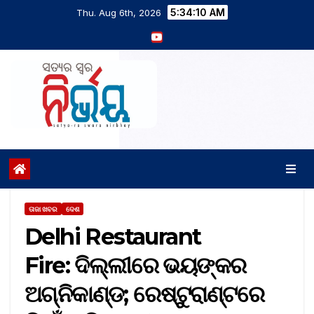
5:34:11 AM
Thu. Aug 6th, 2026
ତାଜା ଖବର
ଦେଶ
Delhi Restaurant
Fire: ଦିଲ୍ଲୀରେ ଭୟଙ୍କର
ଅଗ୍ନିକାଣ୍ଡ; ରେଷ୍ଟୁରାଣ୍ଟରେ