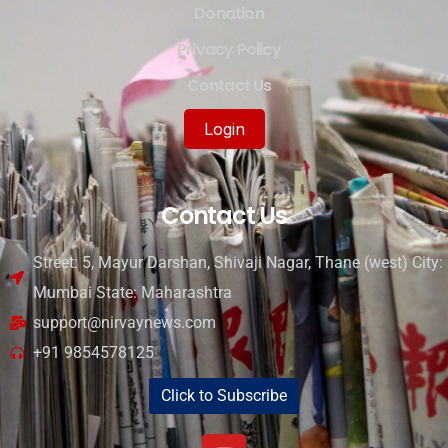
Donation
Privacy Policy
Contact Us
Login
Contact Us
Street: 5, Mayur Darshan, Shivaji Nagar, Thane (west) City:
Mumbai State: Maharashtra
support@nirvaynews.com
+91 9854578125
Click to Subscribe