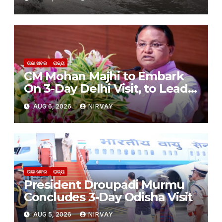
ତାଜା ଖବର
ରାଜ୍ୟ
CM Mohan Majhi to Embark
On 3-Day Delhi Visit, to Lead
Odisha Investment Outreach
AUG 6, 2026
NIRVAY
on Aug 7
ତାଜା ଖବର
ରାଜ୍ୟ
President Droupadi Murmu
Concludes 3-Day Odisha Visit
AUG 5, 2026
NIRVAY