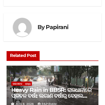
By
Papirani
Related Post
ତାଜା ଖବର
ରାଜ୍ୟ
Heavy Rain in BBSR: ରାଜଧାନୀରେ
ପ୍ରବଳ ବର୍ଷା: ଲଗାଣ ବର୍ଷାରୁ ବେହାଲ
ଜନଜୀବନ
AUG 6, 2026
PAPIRANI