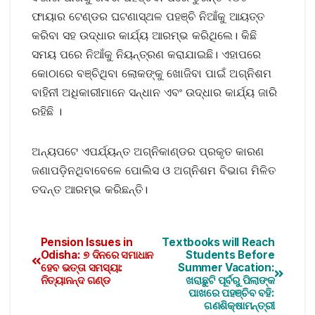
ଫାୟାର ଟେଣ୍ଡର ଘଟଣାସ୍ଥଳ ପହଞ୍ଚି ନିଆଁକୁ ଆୟତ୍ତ
କରିବା ସହ ଉଦ୍ଧାର କାର୍ଯ୍ୟ ଆରମ୍ଭ କରିଥିଲେ। କିଛି
ସମୟ ପରେ ନିଆଁକୁ ନିୟନ୍ତ୍ରଣ କରାଯାଇଛି। ଏହାପରେ
କୋଠାରେ ବଞ୍ଚିଥିବା ଲୋକଙ୍କୁ ଖୋଜିବା ପାଇଁ ଅଗ୍ନିଶମ
ବାହିନୀ ଅଧିକାରୀମାନେ ସନ୍ଧାନ ଏବଂ ଉଦ୍ଧାର କାର୍ଯ୍ୟ ଜାରି
ରହିଛି ।
ଅନ୍ୟପଟେ ଏପର୍ଯ୍ୟନ୍ତ ଅଗ୍ନିକାଣ୍ଡର ପ୍ରକୃତ କାରଣ
ଜଣାପଡ଼ିନଥିବାବେଳେ ପୋଲିସ ଓ ଅଗ୍ନିଶମ ବିଭାଗ ମିଳିତ
ତଦନ୍ତ ଆରମ୍ଭ କରିଛନ୍ତି।
Pension Issues in
Textbooks will Reach
Odisha: ୭ ଦିନରେ ସମାଧାନ
Students Before
ହେବ ଭତ୍ତା ସମସ୍ୟା:
Summer Vacation:
ନିତ୍ୟାନନ୍ଦ ଗଣ୍ଡ
ଖରାଛୁଟି ପୂର୍ବରୁ ପିଲାଙ୍କ
ପାଖରେ ପହଞ୍ଚିବ ବହି:
ଗଣଶିକ୍ଷାମନ୍ତ୍ରୀ