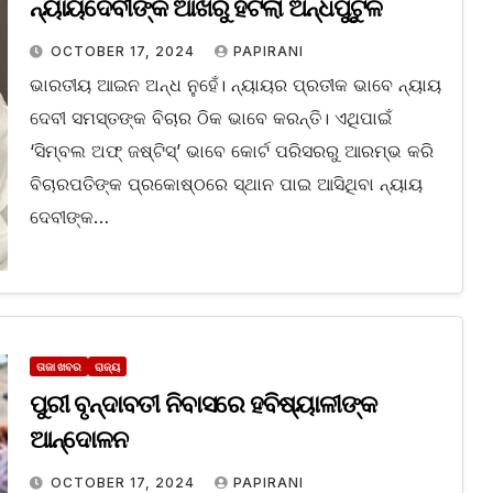
ନ୍ୟାୟଦେବୀଙ୍କ ଆଖିରୁ ହଟିଲା ଅନ୍ଧପୁଟୁଳି
OCTOBER 17, 2024
PAPIRANI
ଭାରତୀୟ ଆଇନ ଅନ୍ଧ ନୁହେଁ। ନ୍ୟାୟର ପ୍ରତୀକ ଭାବେ ନ୍ୟାୟ
ଦେବୀ ସମସ୍ତଙ୍କ ବିଚାର ଠିକ ଭାବେ କରନ୍ତି। ଏଥିପାଇଁ
‘ସିମ୍ବଲ ଅଫ୍‌ ଜଷ୍ଟିସ୍‌’ ଭାବେ କୋର୍ଟ ପରିସରରୁ ଆରମ୍ଭ କରି
ବିଚାରପତିଙ୍କ ପ୍ରକୋଷ୍ଠରେ ସ୍ଥାନ ପାଇ ଆସିଥିବା ନ୍ୟାୟ
ଦେବୀଙ୍କ…
ତାଜା ଖବର
ରାଜ୍ୟ
ପୁରୀ ବୃନ୍ଦାବତୀ ନିବାସରେ ହବିଷ୍ୟାଳୀଙ୍କ
ଆନ୍ଦୋଳନ
OCTOBER 17, 2024
PAPIRANI