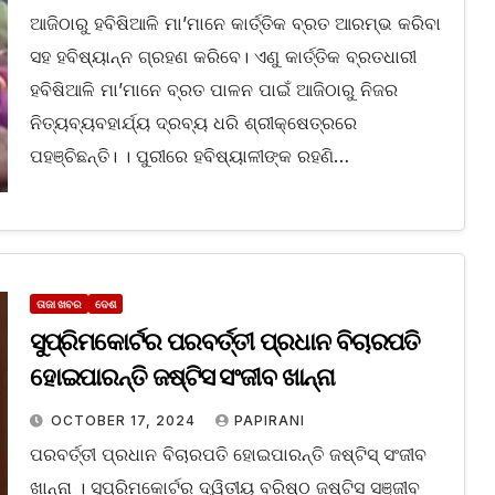
ଆଜିଠାରୁ ହବିଷିଆଳି ମା’ମାନେ କାର୍ତ୍ତିକ ବ୍ରତ ଆରମ୍ଭ କରିବା
ସହ ହବିଷ୍ୟାନ୍ନ ଗ୍ରହଣ କରିବେ। ଏଣୁ କାର୍ତ୍ତିକ ବ୍ରତଧାରୀ
ହବିଷିଆଳି ମା’ମାନେ ବ୍ରତ ପାଳନ ପାଇଁ ଆଜିଠାରୁ ନିଜର
ନିତ୍ୟବ୍ୟବହାର୍ଯ୍ୟ ଦ୍ରବ୍ୟ ଧରି ଶ୍ରୀକ୍ଷେତ୍ରରେ
ପହଞ୍ଚିଛନ୍ତି। । ପୁରୀରେ ହବିଷ୍ୟାଳୀଙ୍କ ରହଣି…
ତାଜା ଖବର
ଦେଶ
ସୁପ୍ରିମକୋର୍ଟର ପରବର୍ତ୍ତୀ ପ୍ରଧାନ ବିଚାରପତି
ହୋଇପାରନ୍ତି ଜଷ୍ଟିସ ସଂଜୀବ ଖାନ୍ନା
OCTOBER 17, 2024
PAPIRANI
ପରବର୍ତ୍ତୀ ପ୍ରଧାନ ବିଚାରପତି ହୋଇପାରନ୍ତି ଜଷ୍ଟିସ୍ ସଂଜୀବ
ଖାନ୍ନା । ସୁପ୍ରିମକୋର୍ଟର ଦ୍ୱିତୀୟ ବରିଷ୍ଠ ଜଷ୍ଟିସ ସଞ୍ଜୀବ