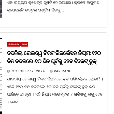
ଏକ ଲଘୁଚାପ କ୍ଷେତ୍ର ସୃଷ୍ଟି ହୋଇପାରେ। କ୍ରମେ ଲଘୁଚାପ
କ୍ଷେତ୍ରଟି ଉତ୍ତର ପଶ୍ଚିମ ଦିଗକୁ…
ତାଜା ଖବର
ଦେଶ
ବଦଳିଲା ରେଲୱେ ଟିକଟ ରିଜର୍ଭେସନ ନିୟମ; ୧୨୦
ଦିନ ବଦଳରେ ୬୦ ଦିନ ପୂର୍ବରୁ ହେବ ଟିକେଟ୍ ବୁକ୍
OCTOBER 17, 2024
PAPIRANI
ଭାରତୀୟ ରେଲୱେ ଟିକଟ ନିୟମରେ ବଡ ପରିବର୍ତ୍ତନ ହୋଇଛି ।
ଏବେ ୧୨୦ ଦିନ ବଦଳରେ ୬୦ ଦିନ ପୂର୍ବରୁ ଟିକେଟ୍ ବୁକ୍ କରି
ପାରିବେ ଯାତ୍ରୀ । ଏହି ନିୟମ ନଭେମ୍ବର ୧ ତାରିଖରୁ ଲାଗୁ ହେବ
। ରେଳ…