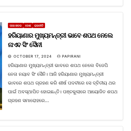
ତାଜା ଖବର
ଦେଶ
ରାଜନୀତି
ହରିୟାଣାର ମୁଖ୍ୟମନ୍ତ୍ରୀ ଭାବେ ଶପଥ ନେଲେ
ନାଏବ ସିଂ ସୈନୀ
OCTOBER 17, 2024
PAPIRANI
ହରିୟାଣାର ମୁଖ୍ୟମନ୍ତ୍ରୀ ଭାବରେ ଶପଥ ନେଲେ ବିଜେପି
ନେତା ନୟାବ ସିଂ ସୈନି। ଆଜି ହରିୟାଣାର ମୁଖ୍ୟମନ୍ତ୍ରୀ
ଭାବରେ ଶପଥ ଗ୍ରହଣ କରି ଶୀର୍ଷ ପଦବୀରେ ସେ ଦ୍ବିତୀୟ ଥର
ପାଇଁ ଅବସ୍ଥାପିତ ହୋଇଛନ୍ତି। ପଞ୍ଚକୁଲାରେ ଆୟୋଜିତ ଶପଥ
ଗ୍ରହଣ ସମାରୋହରେ…