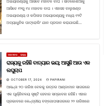
ଅଭୟାରଣ୍ୟକୁ ଆସିବେ ମହାବଳ ବାଘ । ସାତକୋଶିଆକୁ
ଆସିବେ ୧୨ରୁ ୧୪ ମହାବଳ ବାଘ । ଏହାସହ ବାଲୁଖଣ୍ଡ
ଅଭୟାରଣ୍ୟ ଓ କପିଳାସ ଅଭୟାରଣ୍ୟକୁ ମଧ୍ୟ ୧୨ଟି
ଅତ୍ୟାଧୁନିକ ପାଟ୍ରୋଲିଂ ଯାନ ପ୍ରଦାନ କରାଯାଇଛି…
ତାଜା ଖବର
ରାଜ୍ୟ
ରାଜ୍ୟକୁ ରହିଛି ବାତ୍ୟାର ଭୟ; ଆସୁଛି ଆଉ ଏକ
ଲଘୁଚାପ
OCTOBER 17, 2024
PAPIRANI
ଆସନ୍ତା ୨୦ ତାରିଖ ବେଳକୁ ଉତ୍ତର ଆଣ୍ଡାମାନ ସାଗରରେ
ଏକ ଘୂର୍ଣ୍ଣିବଳୟ ସୃଷ୍ଟି ହେବାର ସମ୍ଭାବନା ରହିଛି। ଏହାର
ପ୍ରଭାବରେ କେନ୍ଦ୍ରୀୟ ବଙ୍ଗୋପସାଗରରେ ୨୨ ତାରିଖରେ