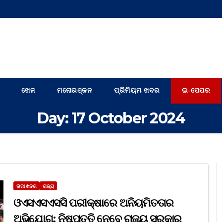
ଖେଳ
ମନୋରଞ୍ଜନ
ପ୍ରିମିୟମ ଖବର
ଇ-ପେପର
Day:
17 October 2024
ତାଜା ଖବର
ରାଜ୍ୟ
ଓଏସଏସଏସସି ପରୀକ୍ଷାରେ ଅନିୟମିତତାର
ଅଭିଯୋଗ; ନିଷ୍ପତ୍ତି ନେବେ ରାଜ୍ୟ ସରକାର