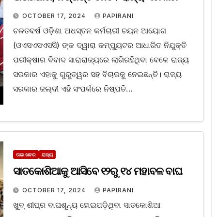
OCTOBER 17, 2024
PAPIRANI
ଚଳତବର୍ଷ ଓଡ଼ିଶା ଅଧସ୍ତନ କର୍ମଚାରୀ ଚୟନ ଆୟୋଗ
(ଓଏସଏସଏସସି) ଙ୍କ ଦ୍ୱାରା କମ୍ପ୍ୟୁଟର ଆଧାରିତ ନିଯୁକ୍ତି
ପରୀକ୍ଷାର ବିବାଦ ସାରାରାଜ୍ୟରେ ଲାଗିରହିଥିବା ବେଳେ ରାଜ୍ୟ
ସରକାର ଏହାକୁ ଗୁରୁତ୍ୱର ସହ ବିଚାରକୁ ନେଇଛନ୍ତି। ରାଜ୍ୟ
ସରକାର ଜଲ୍ଦୀ ଏହି ସଂପର୍କରେ ନିଷ୍ପତି…
ତାଜା ଖବର
ରାଜ୍ୟ
ସାତକୋଶିଆକୁ ଆସିବେ ୧୨ରୁ ୧୪ ମହାବଳ ବାଘ
OCTOBER 17, 2024
PAPIRANI
ଖୁବ୍ ଶୀଘ୍ର ବାଘଶୂନ୍ୟ ହୋଇପଡ଼ିଥିବା ସାତକୋଶିଆ