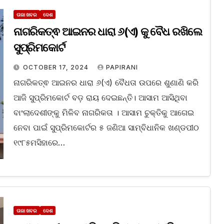
ତାଜା ଖବର
ଦେଶ
ନାଗରିକତ୍ଵ ଆଇନର ଧାରା ୬(ଏ) କୁ ବୈଧ ରଖିଲେ
ସୁପ୍ରିମକୋର୍ଟ
OCTOBER 17, 2024
PAPIRANI
ନାଗରିକତ୍ଵ ଆଇନର ଧାରା ୬(ଏ) ବୈଧତା ଉପରେ ଶୁଣାଣି କରି
ଆଜି ସୁପ୍ରିମକୋର୍ଟ ବଡ଼ ରାୟ ଦେଇଛନ୍ତି। ଆସାମ ଆସିଥିବା
ବାଂଲାଦେଶୀଙ୍କୁ ମିଳିବ ନାଗରିକତା । ଆସାମ ଚୁକ୍ତିକୁ ଆଗେଇ
ନେବା ପାଇଁ ସୁପ୍ରିମକୋର୍ଟର ୫ ଜଣିଆ ସାମ୍ବିଧାନିକ ଖଣ୍ଡପୀଠ
୧୯୮୫ମସିହାରେ…
ତାଜା ଖବର
ଦେଶ