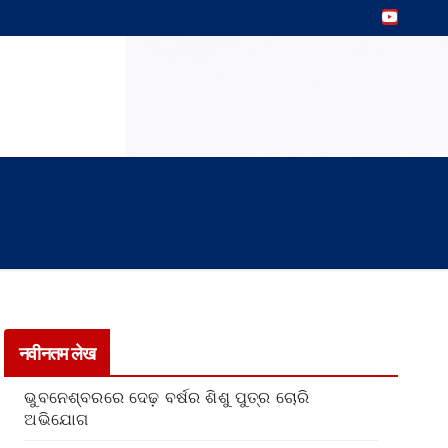
नवीनतम लेख
ଭୁବନେଶ୍ବରରେ ଦେଢ଼ ବର୍ଷର ଶିଶୁ ପୁତ୍ର ଚୋରି
ଅଭିଯୋଗ