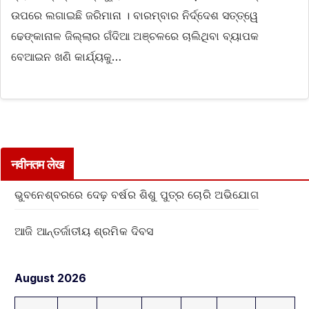
ଉପରେ ଲଗାଇଛି ଜରିମାନା । ବାରମ୍ବାର ନିର୍ଦ୍ଦେଶ ସତ୍ତ୍ୱେ
ଢେଙ୍କାନାଳ ଜିଲ୍ଲାର ଗଁଦିଆ ଅଞ୍ଚଳରେ ଚାଲିଥିବା ବ୍ୟାପକ
ବେଆଇନ ଖଣି କାର୍ଯ୍ୟକୁ…
नवीनतम लेख
ଭୁବନେଶ୍ବରରେ ଦେଢ଼ ବର୍ଷର ଶିଶୁ ପୁତ୍ର ଚୋରି ଅଭିଯୋଗ
ଆଜି ଆନ୍ତର୍ଜାତୀୟ ଶ୍ରମିକ ଦିବସ
August 2026