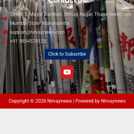
Contact Us
Street: 5, Mayur Darshan, Shivaji Nagar, Thane (west) City:
Mumbai State: Maharashtra
support@nirvaynews.com
+91 9854578125
Click to Subscribe
Copyright © 2026 Nirvaynews | Powered by Nirvaynews