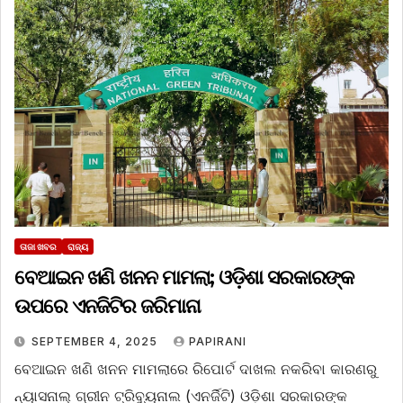
ତାଜା ଖବର
ରାଜ୍ୟ
ବେଆଇନ ଖଣି ଖନନ ମାମଲା; ଓଡ଼ିଶା ସରକାରଙ୍କ
ଉପରେ ଏନଜିଟିର ଜରିମାନା
SEPTEMBER 4, 2025
PAPIRANI
ବେଆଇନ ଖଣି ଖନନ ମାମଲାରେ ରିପୋର୍ଟ ଦାଖଲ ନକରିବା କାରଣରୁ
ନ୍ୟାସନାଲ୍ ଗ୍ରୀନ ଟ୍ରିବ୍ୟୁନାଲ (ଏନର୍ଜିଟି) ଓଡ଼ିଶା ସରକାରଙ୍କ