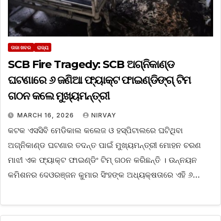
ତାଜା ଖବର
ରାଜ୍ୟ
SCB Fire Tragedy: SCB ଅଗ୍ନିକାଣ୍ଡ
ଘଟଣାରେ ୬ ଜଣିଆ ଫ୍ୟାକ୍ଟ ଫାଇଣ୍ଡିଙ୍ଗ୍ ଟିମ
ଗଠନ କଲେ ମୁଖ୍ୟମନ୍ତ୍ରୀ
MARCH 16, 2026
NIRVAY
କଟକ ଏସସିବି ମେଡିକାଲ କଲେଜ ଓ ହସ୍ପିଟାଲରେ ଘଟିଥିବା
ଅଗ୍ନିକାଣ୍ଡ ଘଟଣାର ତଦନ୍ତ ପାଇଁ ମୁଖ୍ୟମନ୍ତ୍ରୀ ମୋହନ ଚରଣ
ମାଝୀ ଏକ ଫ୍ୟାକ୍ଟ ଫାଇଣ୍ଡିଂ ଟିମ୍ ଗଠନ କରିଛନ୍ତି । ଉନ୍ନୟନ
କମିଶନର ଦେଓରଞ୍ଜନ କୁମାର ସିଂହଙ୍କ ଅଧ୍ୟକ୍ଷତାରେ ଏହି ୬…