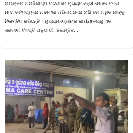
ଭୟଙ୍କର ଅଗ୍ନିକାଣ୍ଡ ଘଟଣାରେ ମୁଖ୍ୟମନ୍ତ୍ରୀ ମୋହନ ଚରଣ
ମାଝୀ କର୍ତ୍ତବ୍ୟରେ ଅବହେଳା ଅଭିଯୋଗରେ ଚାରି ଜଣ ଅଧିକାରୀଙ୍କୁ
ନିଲମ୍ବିତ କରିଛନ୍ତି । ମୁଖ୍ୟମନ୍ତ୍ରୀଙ୍କ କାର୍ଯ୍ୟାଳୟରୁ ଏକ
ସରକାରୀ ବିଜ୍ଞପ୍ତି ଅନୁଯାୟୀ, ନିଲମ୍ବିତ…