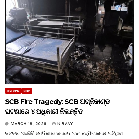
ତାଜା ଖବର
ରାଜ୍ୟ
SCB Fire Tragedy: SCB ଅଗ୍ନିକାଣ୍ଡ
ଘଟଣାରେ ୪ ଅଧିକାରୀ ନିଲମ୍ବିତ
MARCH 18, 2026
NIRVAY
କଟକର ଏସସିବି ମେଡିକାଲ କଲେଜ ଏବଂ ହସ୍ପିଟାଲରେ ଘଟିଥିବା