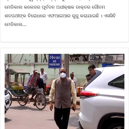
ମେଡିକାଲ କଲେଜର ପୂର୍ବତନ ଅଧୀକ୍ଷକ ଡାକ୍ତର ଗୌତମ
ଶତପଥୀଙ୍କ ବିରୋଧରେ ଏଫଆଇଆର ରୁଜୁ କରାଯାଇଛି । ଏସସିବି
ମେଡିକାଲ…