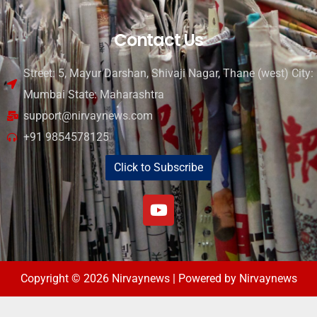
Contact Us
Street: 5, Mayur Darshan, Shivaji Nagar, Thane (west) City:
Mumbai State: Maharashtra
support@nirvaynews.com
+91 9854578125
Click to Subscribe
Copyright © 2026 Nirvaynews | Powered by Nirvaynews