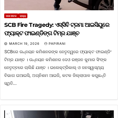
ତାଜା ଖବର
ରାଜ୍ୟ
SCB Fire Tragedy: ଏସ୍‌ସିବି ଟ୍ରମା ଆଇସିୟୁରେ
ଫ୍ୟାକ୍ଟ ଫାଇଣ୍ଡିଙ୍ଗ ଟିମ୍‌ର ଯାଞ୍ଚ
MARCH 19, 2026
PAPIRANI
SCBରେ ଉନ୍ନୟନ କମିଶନରଙ୍କ ନେତୃତ୍ୱରେ ଫ୍ୟାକ୍ଟ ଫାଇଣ୍ଡିଂ
ଟିମ୍‌ର ଯାଞ୍ଚ । ଉନ୍ନୟନ କମିଶନର ଦେଓ ରଞ୍ଜନ କୁମାର ସିଂଙ୍କ
ନେତୃତ୍ବରେ ଚାଲିଛି ଯାଞ୍ଚ । ଇଲେକ୍ଟ୍ରିକାଲ୍‌ ଓ ଜନସ୍ୱାସ୍ଥ୍ୟ
ବିଭାଗ ଇଆଇସି, ଅଗ୍ନିଶମ ଆଇଜି, କଟକ ଜିଲ୍ଲାପାଳ କରୁଛନ୍ତି
ସ୍ଥିତି…