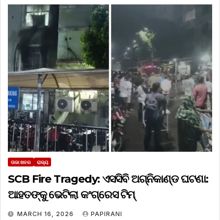
ତାଜା ଖବର
ରାଜ୍ୟ
SCB Fire Tragedy: ଏସସିବି ଅଗ୍ନିକାଣ୍ଡ ଘଟଣା:
ଆହତଙ୍କୁ ଭେଟିଲା କଂଗ୍ରେସ ଟିମ୍
MARCH 16, 2026
PAPIRANI