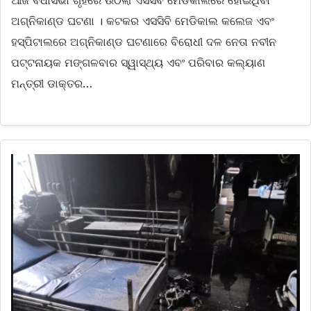
ଅଗ୍ନିକାଣ୍ଡ ଘଟଣା । କଟକର ଏସସିବି ମେଡିକାଲ କଲେଜ ଏବଂ
ହସ୍ପିଟାଲରେ ଅଗ୍ନିକାଣ୍ଡ ଘଟଣାରେ ବିରୋଧୀ ଦଳ ନେତା ନବୀନ
ପଟ୍ଟନାୟକ ମଙ୍ଗଳବାର ସ୍ୱାସ୍ଥ୍ୟ ଏବଂ ପରିବାର କଲ୍ୟାଣ
ମନ୍ତ୍ରୀ ଡାକ୍ତର…