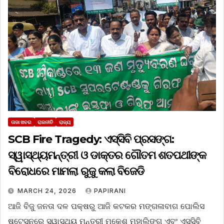
ତାଜା ଖବର
ରାଜନୀତି
ରାଜ୍ୟ
SCB Fire Tragedy: ଏସ୍‌ସିବି ପ୍ରସଙ୍ଗ:
ସ୍ୱାସ୍ଥ୍ୟମନ୍ତ୍ରୀ ଓ ଡାକ୍ତର ଗୌତମ ଶତପଥୀଙ୍କ
ବିରୋଧରେ ମାମଲା ରୁଜୁ କଲା ବିଜେଡି
MARCH 24, 2026
PAPIRANI
ଆଜି ବିଜୁ ଜନତା ଦଳ ପକ୍ଷରୁ ଆଜି କଟକର ମଙ୍ଗଳାବାଗ ପୋଲିସ
ଷ୍ଟେସନରେ ସ୍ୱାସ୍ଥ୍ୟ ମନ୍ତ୍ରୀ ମୁକେଶ ମହାଲିଙ୍ଗ ଏବଂ ଏସସିବି