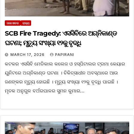
ତାଜା ଖବର
ରାଜ୍ୟ
SCB Fire Tragedy: ଏସସିବିରେ ଅଗ୍ନିକାଣ୍ଡ
ଘଟଣା; ମୃତ୍ୟୁ ସଂଖ୍ୟା ୧୨କୁ ବୃଦ୍ଧି
MARCH 17, 2026
PAPIRANI
କଟକର ଏସସିବି ମେଡିକାଲ କଲେଜ ଓ ହସ୍ପିଟାଲର ଟ୍ରମା କେୟାର
ୟୁନିଟରେ ଅଗ୍ନିକାଣ୍ଡ ଘଟଣା । ଚିକିତ୍ସାଧୀନ ଅବସ୍ଥାରେ ଆଉ
ଜଣଙ୍କର ମୃତ୍ୟୁ ହୋଇଛି । ମୃତ୍ୟୁ ସଂଖ୍ୟା ୧୨କୁ ବୃଦ୍ଧି ପାଇଛି ।
ମୃତକ ଅନୁଗୁଳ ବଅଁରପାଳର ସୁମନ କୁମାର…