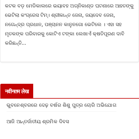
କଟକ ବଡ଼ ମେଡିକାଲରେ ଭୟାବହ ଅଗ୍ନିକାଣ୍ଡ ଘଟଣାରେ ଆହତଙ୍କୁ
ଭେଟିଲା କଂଗ୍ରେସ ଟିମ୍। ଶ୍ରୀକାନ୍ତ ଜେନା, ଜୟଦେବ ଜେନା,
ନଗେନ୍ଦ୍ର ପ୍ରଧାନ, ପଞ୍ଚାନନ କାନୁନଗୋ ଭେଟିଲେ । ଏହା ସହ
ମୃତକଙ୍କ ପରିବାରକୁ କୋଟିଏ ଟଙ୍କା ଲେଖାଏଁ କ୍ଷତିପୂରଣ ଦାବି
କରିଛନ୍ତି…
नवीनतम लेख
ଭୁବନେଶ୍ବରରେ ଦେଢ଼ ବର୍ଷର ଶିଶୁ ପୁତ୍ର ଚୋରି ଅଭିଯୋଗ
ଆଜି ଆନ୍ତର୍ଜାତୀୟ ଶ୍ରମିକ ଦିବସ