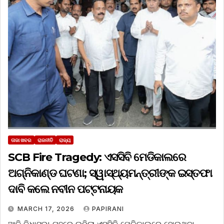
ତାଜା ଖବର
ରାଜନୀତି
ରାଜ୍ୟ
SCB Fire Tragedy: ଏସସିବି ମେଡିକାଲରେ
ଅଗ୍ନିକାଣ୍ଡ ଘଟଣା; ସ୍ୱାସ୍ଥ୍ୟମନ୍ତ୍ରୀଙ୍କ ଇସ୍ତଫା
ଦାବି କଲେ ନବୀନ ପଟ୍ଟନାୟକ
MARCH 17, 2026
PAPIRANI
ଆଜି ବିଧାସଭା ଗୃହରେ ଉଠିଲା ଏସସିବି ମେଡିକାଲରେ ହୋଇଥିବା