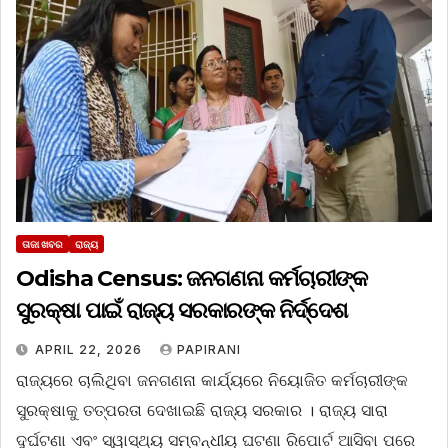
ତାଜା ଖବର
ରାଜ୍ୟ
Odisha Census: ଜନଗଣନା କର୍ମଚାରୀଙ୍କ
ସୁରକ୍ଷା ପାଇଁ ରାଜ୍ୟ ସରକାରଙ୍କ ନିର୍ଦ୍ଦେଶ
APRIL 22, 2026
PAPIRANI
ରାଜ୍ୟରେ ଚାଲିଥିବା ଜନଗଣନା କାର୍ଯ୍ୟରେ ନିୟୋଜିତ କର୍ମଚାରୀଙ୍କ
ସୁରକ୍ଷାକୁ ତତ୍ପରତା ଦେଖାଇଛି ରାଜ୍ୟ ସରକାର । ରାଜ୍ୟ ସାରା
ଦୁର୍ଘଟଣା ଏବଂ ସ୍ୱାସ୍ଥ୍ୟ ସମ୍ବନ୍ଧୀୟ ଘଟଣା ରିପୋର୍ଟ ଆସିବା ପରେ