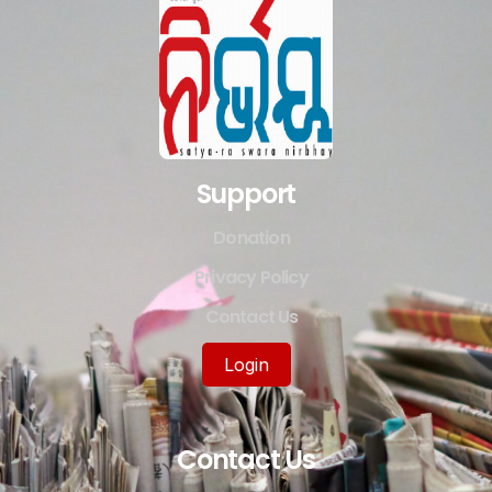
Support
Donation
Privacy Policy
Contact Us
Login
Contact Us