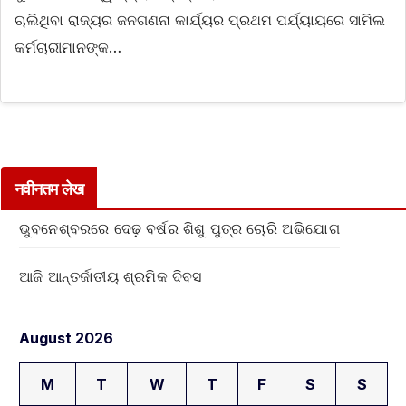
ଚାଲିଥିବା ରାଜ୍ୟର ଜନଗଣନା କାର୍ଯ୍ୟର ପ୍ରଥମ ପର୍ଯ୍ୟାୟରେ ସାମିଲ
କର୍ମଚାରୀମାନଙ୍କ…
नवीनतम लेख
ଭୁବନେଶ୍ବରରେ ଦେଢ଼ ବର୍ଷର ଶିଶୁ ପୁତ୍ର ଚୋରି ଅଭିଯୋଗ
ଆଜି ଆନ୍ତର୍ଜାତୀୟ ଶ୍ରମିକ ଦିବସ
August 2026
M
T
W
T
F
S
S