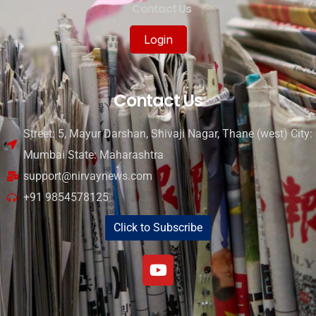
Contact Us
Login
Contact Us
Street: 5, Mayur Darshan, Shivaji Nagar, Thane (west) City:
Mumbai State: Maharashtra
support@nirvaynews.com
+91 9854578125
Click to Subscribe