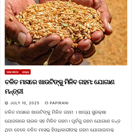
ତାଜା ଖବର
ରାଜ୍ୟ
ଚଳିତ ମାସରେ ଖାଉଟିଙ୍କୁ ମିଳିବ ଗହମ: ଯୋଗାଣ
ମନ୍ତ୍ରୀ
JULY 10, 2025
PAPIRANI
ଚଳିତ ମାସରେ ଖାଉଟିଙ୍କୁ ମିଳିବ ଗହମ । ଖାଦ୍ୟ ସୁରକ୍ଷା
ଯୋଜନାରେ ଚାଉଳ ସହ ମିଳିବ ଗହମ। ପୂର୍ବରୁ ଗହମ ଯୋଗାଣ ବନ୍ଦ
ଥିବା ବେଳେ ଚଳିତ ମାସରୁ ହିତାଧିକାରୀଙ୍କୁ ଗହମ ଯୋଗାଇବାକୁ