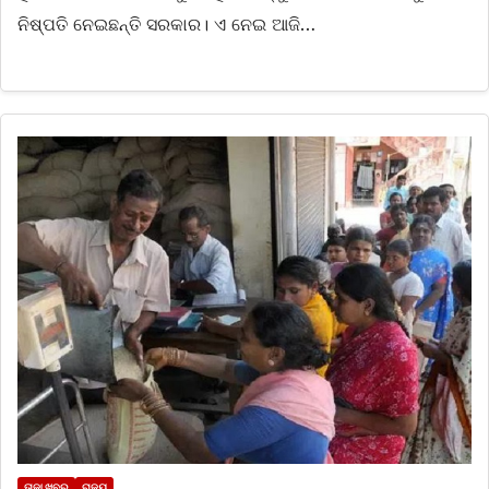
ନିଷ୍ପତି ନେଇଛନ୍ତି ସରକାର। ଏ ନେଇ ଆଜି…
ତାଜା ଖବର
ରାଜ୍ୟ