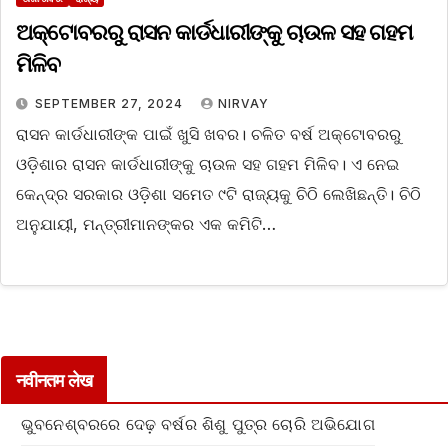
ଅକ୍ଟୋବରରୁ ରାସନ କାର୍ଡଧାରୀଙ୍କୁ ଚାଉଳ ସହ ଗହମ
ମିଳିବ
SEPTEMBER 27, 2024
NIRVAY
ରାସନ କାର୍ଡଧାରୀଙ୍କ ପାଇଁ ଖୁସି ଖବର। ଚଳିତ ବର୍ଷ ଅକ୍ଟୋବରରୁ
ଓଡ଼ିଶାର ରାସନ କାର୍ଡଧାରୀଙ୍କୁ ଚାଉଳ ସହ ଗହମ ମିଳିବ। ଏ ନେଇ
କେନ୍ଦ୍ର ସରକାର ଓଡ଼ିଶା ସମେତ ୯ଟି ରାଜ୍ୟକୁ ଚିଠି ଲେଖିଛନ୍ତି। ଚିଠି
ଅନୁଯାୟୀ, ମନ୍ତ୍ରୀମାନଙ୍କର ଏକ କମିଟି…
नवीनतम लेख
ଭୁବନେଶ୍ବରରେ ଦେଢ଼ ବର୍ଷର ଶିଶୁ ପୁତ୍ର ଚୋରି ଅଭିଯୋଗ