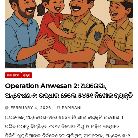
ତାଜା ଖବର
ରାଜ୍ୟ
Operation Anwesan 2: ଅପରେସନ୍‌
ଅନ୍ବେଷଣ-୨: ଉଦ୍ଧାର ହେଲେ ୫୪୫୧ ନିଖୋଜ ବ୍ୟକ୍ତି
FEBRUARY 4, 2026
PAPIRANI
ଅପରେସନ୍‌ ଅନ୍ବେଷଣ-୨ରେ ୫୪୫୧ ନିଖୋଜ ବ୍ୟକ୍ତି ଉଦ୍ଧାର ।
ପରିବାରଠାରୁ ବିଚ୍ଛିନ୍ନ ୫୪୫୧ ନିଖୋଜ ଶିଶୁ ଓ ମହିଳା ଉଦ୍ଧାର ।
ଡିଜିପି ଖୁରାନିଆଙ୍କ ନିର୍ଦ୍ଦେଶରେ ଚାଲିଥିଲା ଅପରେସନ୍‌ ଅନ୍ବେଷଣ-୨