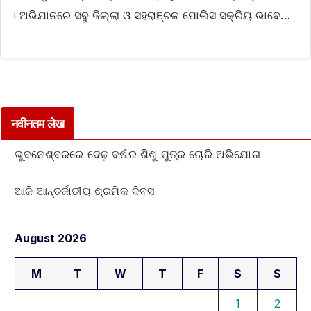
। ଅଭିଯାନରେ ସବୁ ଜିଲ୍ଲା ଓ ସହରାଞ୍ଚଳ ପୋଲିସ ସକ୍ରିୟ ଭାବେ…
नवीनतम लेख
ଭୁବନେଶ୍ବରରେ ଦେଢ଼ ବର୍ଷର ଶିଶୁ ପୁତ୍ର ଚୋରି ଅଭିଯୋଗ
ଆଜି ଆନ୍ତର୍ଜାତୀୟ ଶ୍ରମିକ ଦିବସ
August 2026
M
T
W
T
F
S
S
1
2