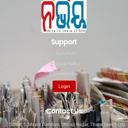
Support
Donation
Privacy Policy
Contact Us
Login
Contact Us
Street: 5, Mayur Darshan, Shivaji Nagar, Thane (west) City: