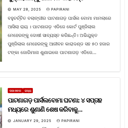
MAY 28, 2025
PAPIRANI
ବହୁଚର୍ଚ୍ଚିତ ବଲାଙ୍ଗୀର ପାଟଣାଗଡ଼ ପାର୍ସଲ ବୋମା ମାମଲାରେ
ଆସିଲା ରାୟ । ପାଟଣାଗଡ଼ ଏଡିଜେ କୋର୍ଟ ପୁଞ୍ଜିଲାଲ
ମେହେରଙ୍କୁ ଦୋଷୀ ସାବ୍ୟସ୍ତ କରିଛନ୍ତି। ଅଭିଯୁକ୍ତ
ପୁଞ୍ଜିଲାଲ ମେହେରଙ୍କୁ ଆଜୀବନ କାରାଦଣ୍ଡ ସହ ୫୦ ହଜାର
ଟଙ୍କା ଜୋରିମାନା ଶୁଣାଇଲେ ପାଟଣାଗଡ଼ ଏଡିଜେ…
ତାଜା ଖବର
ରାଜ୍ୟ
ପାଟଣାଗଡ଼ ପାର୍ସଲବୋମା ଘଟଣା: ୪ ସପ୍ତାହ
ମଧ୍ୟରେ ଶୁଣାଣି ଶେଷ କରିବାକୁ
ସୁପ୍ରିମକୋର୍ଟଙ୍କ ନିର୍ଦ୍ଦେଶ
JANUARY 29, 2025
PAPIRANI