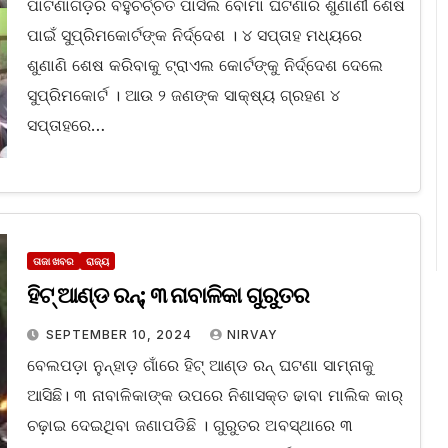
ପାଟଣାଗଡ଼ର ବହୁଚର୍ଚ୍ଚିତ ପାର୍ସଲ ବୋମା ଘଟଣାର ଶୁଣାଣୀ ଶେଷ
ପାଇଁ ସୁପ୍ରିମକୋର୍ଟଙ୍କ ନିର୍ଦ୍ଦେଶ । ୪ ସପ୍ତାହ ମଧ୍ୟରେ
ଶୁଣାଣି ଶେଷ କରିବାକୁ ଟ୍ରାଏଲ କୋର୍ଟଙ୍କୁ ନିର୍ଦ୍ଦେଶ ଦେଲେ
ସୁପ୍ରିମକୋର୍ଟ । ଆଉ ୨ ଜଣଙ୍କ ସାକ୍ଷ୍ୟ ଗ୍ରହଣ ୪
ସପ୍ତାହରେ…
ତାଜା ଖବର
ରାଜ୍ୟ
ହିଟ୍ ଆଣ୍ଡ ରନ୍; ୩ ନାବାଳିକା ଗୁରୁତର
SEPTEMBER 10, 2024
NIRVAY
ବେଲପଡ଼ା ନୁନ୍‌ହାଡ଼ ଗାଁରେ ହିଟ୍ ଆଣ୍ଡ ରନ୍ ଘଟଣା ସାମ୍ନାକୁ
ଆସିଛି। ୩ ନାବାଳିକାଙ୍କ ଉପରେ ନିଶାସକ୍ତ ଢାବା ମାଲିକ କାର୍
ଚଢ଼ାଇ ଦେଇଥିବା ଜଣାପଡିଛି । ଗୁରୁତର ଅବସ୍ଥାରେ ୩