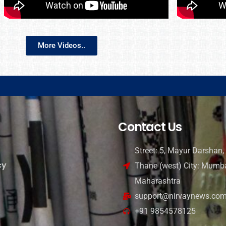
More Videos..
Contact Us
Street: 5, Mayur Darshan, 
cy
Thane (west) City: Mumba
Maharashtra
support@nirvaynews.co
+91 9854578125