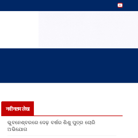
नवीनतम लेख
ଭୁବନେଶ୍ବରରେ ଦେଢ଼ ବର୍ଷର ଶିଶୁ ପୁତ୍ର ଚୋରି
ଅଭିଯୋଗ