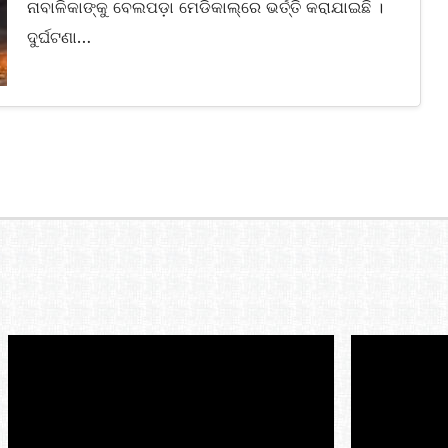
ନାବାଳିକାଙ୍କୁ ବେଲପଡ଼ା ମେଡିକାଲ୍‌ରେ ଭର୍ତ୍ତି କରାଯାଇଛି ।
ଦୁର୍ଘଟଣା…