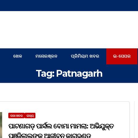
ଖେଳ
ମନୋରଞ୍ଜନ
ପ୍ରିମିୟମ ଖବର
ଇ-ପେପର
Tag:
Patnagarh
ତାଜା ଖବର
ରାଜ୍ୟ
ପାଟଣାଗଡ଼ ପାର୍ସଲ ବୋମା ମାମଲା: ଅଭିଯୁକ୍ତ
ପୁଞ୍ଜିଲାଲଙ୍କୁ ଆଜୀବନ କାରାଦଣ୍ଡ