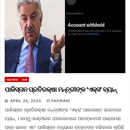
ତାଜା ଖବର
ଦେଶ
ପାକିସ୍ତାନ ପ୍ରତିରକ୍ଷା ମନ୍ତ୍ରୀଙ୍କ ‘ଏକ୍ସ’ ବ୍ୟାନ୍‌
APRIL 29, 2025
PAPIRANI
ପାକିସ୍ତାନ ପ୍ରତିରକ୍ଷା ମନ୍ତ୍ରୀଙ୍କ ‘ଏକ୍ସ’ ଆକାଉଣ୍ଟ ଭାରତରେ
ବ୍ୟାନ୍‌ । ଜମ୍ମୁ-କଶ୍ମୀରର ପହଲଗାମରେ ଆତଙ୍କବାଦୀ ଆକ୍ରମଣ
ପରେ ଭାରତ ଏବଂ ପାକିସ୍ତାନ ମଧ୍ୟରେ ଉତ୍ତେଜନା ବଢିବାରେ ଲାଗିଛି