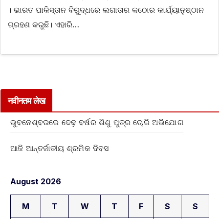
। ଭାରତ ପାକିସ୍ତାନ ବିରୁଦ୍ଧରେ ଲଗାତାର କଠୋର କାର୍ଯ୍ୟାନୁଷ୍ଠାନ
ଗ୍ରହଣ କରୁଛି। ଏହାରି…
नवीनतम लेख
ଭୁବନେଶ୍ବରରେ ଦେଢ଼ ବର୍ଷର ଶିଶୁ ପୁତ୍ର ଚୋରି ଅଭିଯୋଗ
ଆଜି ଆନ୍ତର୍ଜାତୀୟ ଶ୍ରମିକ ଦିବସ
August 2026
M
T
W
T
F
S
S