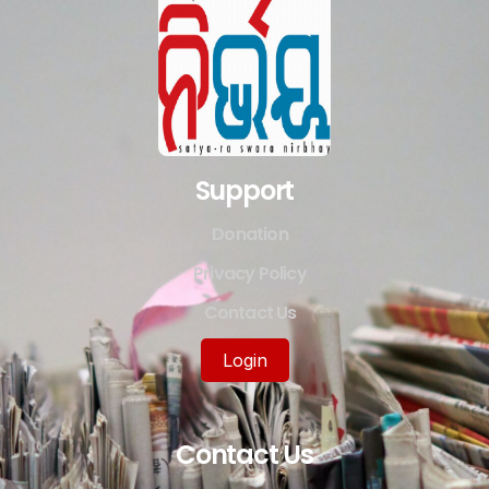
Support
Donation
Privacy Policy
Contact Us
Login
Contact Us