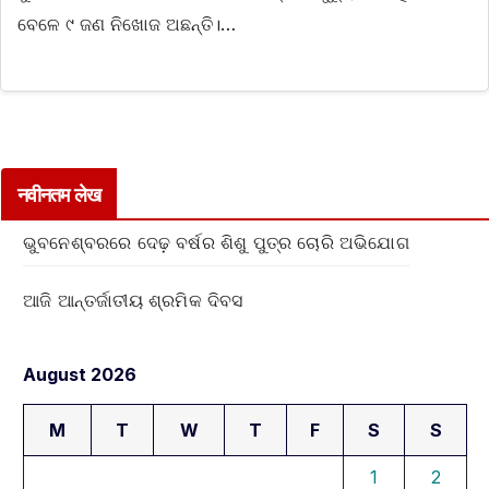
ବେଳେ ୯ ଜଣ ନିଖୋଜ ଅଛନ୍ତି।…
नवीनतम लेख
ଭୁବନେଶ୍ବରରେ ଦେଢ଼ ବର୍ଷର ଶିଶୁ ପୁତ୍ର ଚୋରି ଅଭିଯୋଗ
ଆଜି ଆନ୍ତର୍ଜାତୀୟ ଶ୍ରମିକ ଦିବସ
August 2026
M
T
W
T
F
S
S
1
2