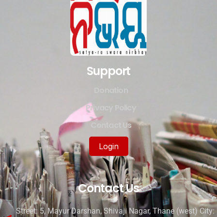
Support
Donation
Privacy Policy
Contact Us
Login
Contact Us
Street: 5, Mayur Darshan, Shivaji Nagar, Thane (west) City: