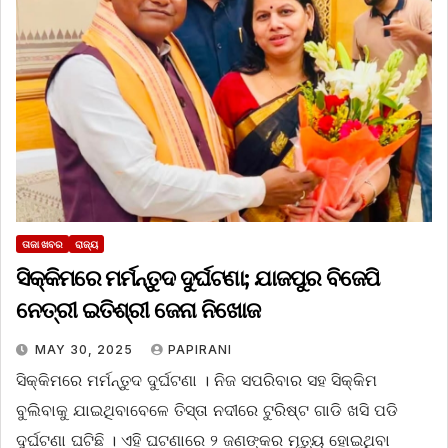
ତାଜା ଖବର
ରାଜ୍ୟ
ସିକ୍କିମରେ ମର୍ମନ୍ତୁଦ ଦୁର୍ଘଟଣା; ଯାଜପୁର ବିଜେପି
ନେତ୍ରୀ ଇତିଶ୍ରୀ ଜେନା ନିଖୋଜ
MAY 30, 2025
PAPIRANI
ସିକ୍କିମରେ ମର୍ମନ୍ତୁଦ ଦୁର୍ଘଟଣା । ନିଜ ସପରିବାର ସହ ସିକ୍କିମ
ବୁଲିବାକୁ ଯାଇଥିବାବେଳେ ତିସ୍ତା ନଦୀରେ ଟୁରିଷ୍ଟ ଗାଡି ଖସି ପଡି
ଦୁର୍ଘଟଣା ଘଟିଛି । ଏହି ଘଟଣାରେ ୨ ଜଣଙ୍କର ମୃତ୍ୟୁ ହୋଇଥିବା