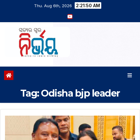
2:21:51 AM
Thu. Aug 6th, 2026
Tag:
Odisha bjp leader