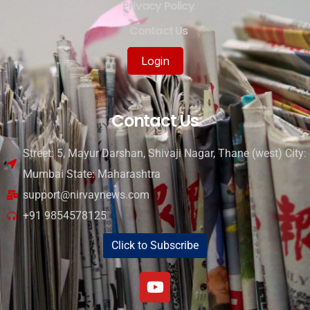
Privacy Policy
Contact Us
Login
Contact Us
Street: 5, Mayur Darshan, Shivaji Nagar, Thane (west) City:
Mumbai State: Maharashtra
support@nirvaynews.com
+91 9854578125
Click to Subscribe