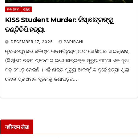
ତାଜା ଖବର
ରାଜ୍ୟ
KISS Student Murder: କିସ୍‌ ଛାତ୍ରଙ୍କୁ
ତଣ୍ଟିଚିପି ହତ୍ୟା
DECEMBER 17, 2025
PAPIRANI
ଭୁବନେଶ୍ୱରର କଳିଙ୍ଗ ଇନଷ୍ଟିଚ୍ୟୁଟ୍ ଅଫ୍ ସୋସିଆଲ ସାଇନ୍ସେସ୍
(କିସ୍)ରେ ନବମ ଶ୍ରେଣୀର ଜଣେ ଛାତ୍ରଙ୍କ ମୃତ୍ୟୁ ଘଟଣା ଏକ ନୂଆ
ବଡ଼ ମୋଡ଼ ନେଇଛି । ଏହି ଛାତ୍ର ମୃତ୍ୟୁ ଆକସ୍ମିକ ନୁହେଁ ହତ୍ୟା ଥିଲା
ବୋଲି ପ୍ରାଥମିକ ସୂଚନାରୁ ଜଣାପଡ଼ିଛି…
नवीनतम लेख