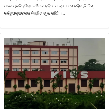
ପରେ ପ୍ରତିକ୍ରିୟା ରଖିଲେ ବବିତା ପାତ୍ର । ସେ କହିଛନ୍ତି କିସ୍‌
କର୍ତ୍ତୃପକ୍ଷଙ୍କର ନିଶ୍ଚିତ ଭୁଲ ରହିଛି ।…