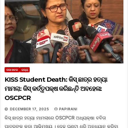
ତାଜା ଖବର
ରାଜ୍ୟ
KISS Student Death: କିସ୍‌ ଛାତ୍ର ହତ୍ୟା
ମାମଲା: କିସ୍‌ କର୍ତ୍ତୃପକ୍ଷ କରିଛନ୍ତି ଅବହେଳା:
OSCPCR
DECEMBER 17, 2025
PAPIRANI
କିସ୍‌ ଛାତ୍ର ହତ୍ୟା ମାମଲାରେ OSCPCR ଅଧ୍ୟକ୍ଷା ବବିତା
ପାତ୍ରଙ୍କ କଡ଼ା ଆଭିମୁଖ୍ୟ । ଦେଢ଼ ଘଣ୍ଟା ଧରି ଅନୁଧ୍ୟାନ କରିବା