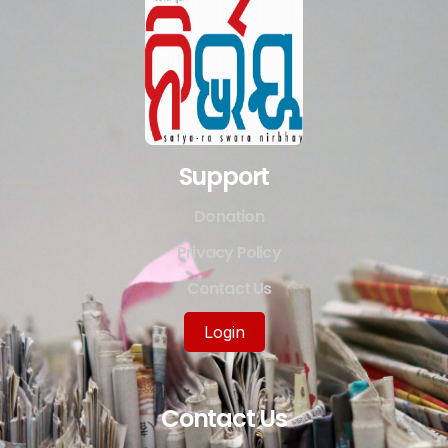
Support
Donation
Privacy Policy
Contact Us
Login
Contact Us