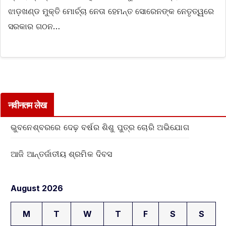
ଝାଡ଼ଖଣ୍ଡ ମୁକ୍ତି ମୋର୍ଚ୍ଚା ନେତା ହେମନ୍ତ ସୋରେନଙ୍କ ନେତୃତ୍ୱରେ
ସରକାର ଗଠନ…
नवीनतम लेख
ଭୁବନେଶ୍ବରରେ ଦେଢ଼ ବର୍ଷର ଶିଶୁ ପୁତ୍ର ଚୋରି ଅଭିଯୋଗ
ଆଜି ଆନ୍ତର୍ଜାତୀୟ ଶ୍ରମିକ ଦିବସ
August 2026
M
T
W
T
F
S
S