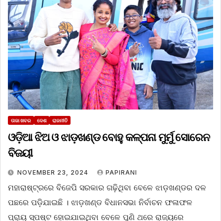
ତାଜା ଖବର
ଦେଶ
ରାଜନୀତି
ଓଡ଼ିଆ ଝିଅ ଓ ଝାଡ଼ଖଣ୍ଡ ବୋହୁ କଳ୍ପନା ମୁର୍ମୁ ସୋରେନ
ବିଜୟୀ
NOVEMBER 23, 2024
PAPIRANI
ମହାରାଷ୍ଟ୍ରରେ ବିଜେପି ସରକାର ଗଢ଼ିଥିବା ବେଳେ ଝାଡ଼ଖଣ୍ଡର ଦଳ
ପଛରେ ପଡ଼ିଯାଇଛି । ଝାଡ଼ଖଣ୍ଡ ବିଧାନସଭା ନିର୍ବାଚନ ଫଳାଫଳ
ପ୍ରାୟ ସ୍ପଷ୍ଟ ହୋଇଯାଇଥିବା ବେଳେ ପୁଣି ଥରେ ରାଜ୍ୟରେ