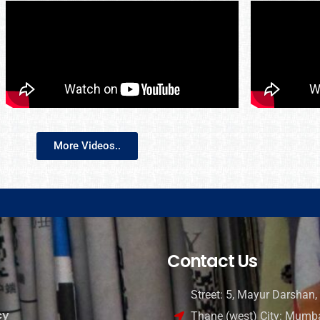
More Videos..
Contact Us
Street: 5, Mayur Darshan, 
cy
Thane (west) City: Mumba