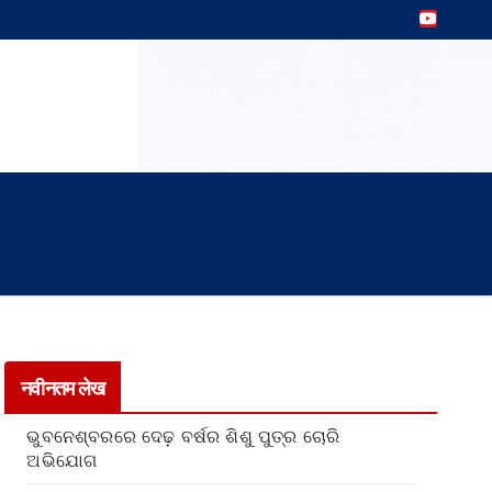
नवीनतम लेख
ଭୁବନେଶ୍ବରରେ ଦେଢ଼ ବର୍ଷର ଶିଶୁ ପୁତ୍ର ଚୋରି
ଅଭିଯୋଗ