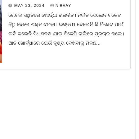
MAY 23, 2024
NIRVAY
ରୋଚକ ସ୍ଥିତିରେ ଖୋର୍ଦ୍ଧା ରାଜନୀତି। ନବୀନ ଦେଲେନି ଟିକେଟ
ଜିତୁ ଦେଲେ ଶକ୍ତ ଝଟକା। ଇସ୍ତଫା ଦେଲେନି କି ଟିକେଟ ପାଇଁ
ଲବି କଲେନି ସିଧାସଳଖ ଯାଇ ବିଜେପି ରାଲିରେ ପ୍ରଚାର କଲେ।
ଆଜି ଖୋର୍ଦ୍ଧାରେ ଯେଉଁ ଦୃଶ୍ୟ ଦେଖିବାକୁ ମିଳିଛି…