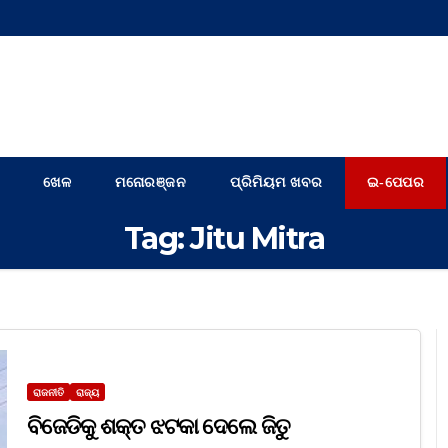
ଖେଳ
ମନୋରଞ୍ଜନ
ପ୍ରିମିୟମ ଖବର
ଇ-ପେପର
Tag:
Jitu Mitra
ରାଜନୀତି
ରାଜ୍ୟ
ବିଜେଡିକୁ ଶକ୍ତ ଝଟକା ଦେଲେ ଜିତୁ