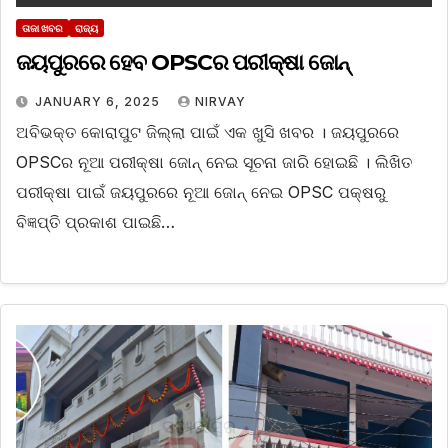
ତାଜା ଖବର
ରାଜ୍ୟ
ଜୟପୁରରେ ହେବ OPSCର ପରୀକ୍ଷା ଜୋନ୍‌
JANUARY 6, 2025
NIRVAY
ଅବିଭକ୍ତ କୋରାପୁଟ ଜିଲ୍ଲା ପାଇଁ ଏକ ଖୁସି ଖବର । ଜୟପୁରରେ
OPSCର ନୂଆ ପରୀକ୍ଷା ଜୋନ୍‌ ନେଇ ସୂଚନା ଜାରି ହୋଇଛି । ଲିଖିତ
ପରୀକ୍ଷା ପାଇଁ ଜୟପୁରରେ ନୂଆ ଜୋନ୍‌ ନେଇ OPSC ପକ୍ଷରୁ
ବିଜ୍ଞପ୍ତି ପ୍ରକାଶ ପାଇଛି…