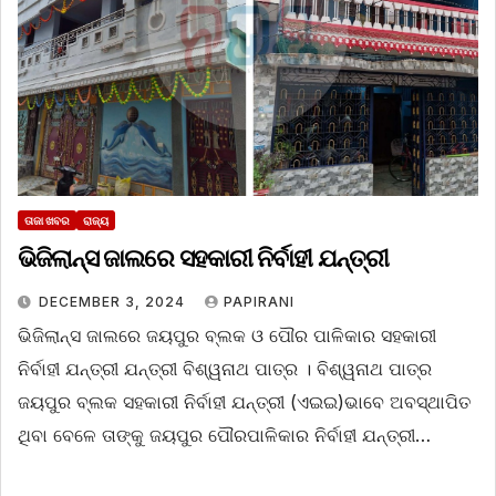
ତାଜା ଖବର
ରାଜ୍ୟ
ଭିଜିଲାନ୍ସ ଜାଲରେ ସହକାରୀ ନିର୍ବାହୀ ଯନ୍ତ୍ରୀ
DECEMBER 3, 2024
PAPIRANI
ଭିଜିଲାନ୍ସ ଜାଲରେ ଜୟପୁର ବ୍ଲକ ଓ ପୌର ପାଳିକାର ସହକାରୀ
ନିର୍ବାହୀ ଯନ୍ତ୍ରୀ ଯନ୍ତ୍ରୀ ବିଶ୍ୱନାଥ ପାତ୍ର । ବିଶ୍ୱନାଥ ପାତ୍ର
ଜୟପୁର ବ୍ଲକ ସହକାରୀ ନିର୍ବାହୀ ଯନ୍ତ୍ରୀ (ଏଇଇ)ଭାବେ ଅବସ୍ଥାପିତ
ଥିବା ବେଳେ‌ ତାଙ୍କୁ ଜୟପୁର ପୌରପାଳିକାର ନିର୍ବାହୀ ଯନ୍ତ୍ରୀ…