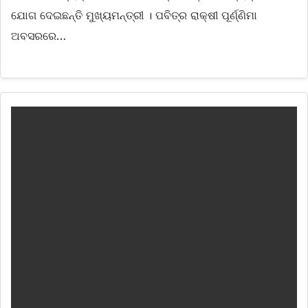
ଯୋଗ ଦେଇଛନ୍ତି ମୁଖ୍ୟମନ୍ତ୍ରୀ । ପବିତ୍ର ରାକ୍ଷୀ ପୂର୍ଣ୍ଣିମା
ଅବସରରେ…