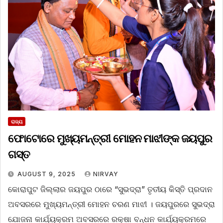
ରାଜ୍ୟ
ଫୋଟୋରେ ମୁଖ୍ୟମନ୍ତ୍ରୀ ମୋହନ ମାଝୀଙ୍କ ଜୟପୁର
ଗସ୍ତ
AUGUST 9, 2025
NIRVAY
କୋରାପୁଟ ଜିଲ୍ଲାର ଜୟପୁର ଠାରେ “ସୁଭଦ୍ରା” ତୃତୀୟ କିସ୍ତି ପ୍ରଦାନ
ଅବସରରେ ମୁଖ୍ୟମନ୍ତ୍ରୀ ମୋହନ ଚରଣ ମାଝୀ । ଜୟପୁରରେ ସୁଭଦ୍ରା
ଯୋଜନା କାର୍ଯ୍ୟକ୍ରମ ଅବସରରେ ରକ୍ଷା ବନ୍ଧନ କାର୍ଯ୍ୟକ୍ରମରେ