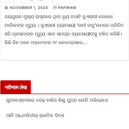
NOVEMBER 1, 2024
PAPIRANI
ଜୟପୁରର ମୁଖ୍ୟ ରାସ୍ତାରେ ଥିବା ନ୍ୟୁ ବାସବି ଜୁଏଲାରୀ ଦୋକାନ
ମାଲିକଙ୍କ ମୃତ୍ୟୁ । ଜୁଏଲାରୀ ବ୍ୟବସାୟୀ ‘ନାନୀ ବାବୁ’ନାମରେ ପରିଚିତ
ହରି ପ୍ରସାଦଙ୍କ ମୃତ୍ୟୁ ଏବେ ସମଗ୍ର ବ୍ୟବସାୟୀଙ୍କୁ ଚକିତ କରିଛି।
କିଛି ଦିନ ତଳେ ଅକ୍ଟୋବର ୨୯ ଧନତେରାସରେ…
नवीनतम लेख
ଭୁବନେଶ୍ବରରେ ଦେଢ଼ ବର୍ଷର ଶିଶୁ ପୁତ୍ର ଚୋରି ଅଭିଯୋଗ
ଆଜି ଆନ୍ତର୍ଜାତୀୟ ଶ୍ରମିକ ଦିବସ