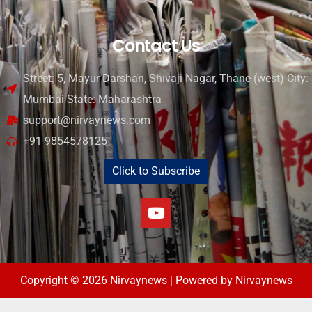
Contact Us
Street: 5, Mayur Darshan, Shivaji Nagar, Thane (west) City:
Mumbai State: Maharashtra
support@nirvaynews.com
+91 9854578125
Click to Subscribe
Copyright © 2026 Nirvaynews | Powered by Nirvaynews