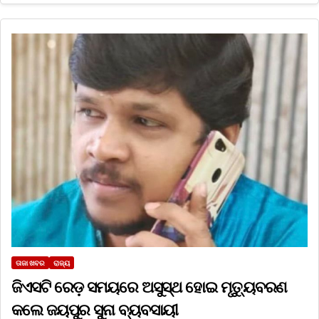
ତାଜା ଖବର
ରାଜ୍ୟ
ଜିଏସଟି ରେଡ଼ ସମୟରେ ଅସୁସ୍ଥ ହୋଇ ମୃତ୍ୟୁବରଣ
କଲେ ଜୟପୁର ସୁନା ବ୍ୟବସାୟୀ