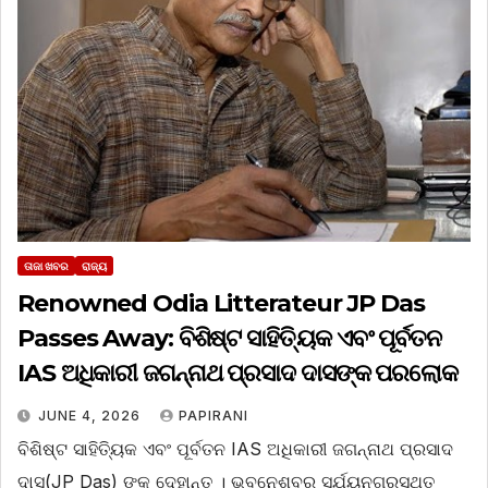
ତାଜା ଖବର
ରାଜ୍ୟ
Renowned Odia Litterateur JP Das
Passes Away: ବିଶିଷ୍ଟ ସାହିତ୍ୟିକ ଏବଂ ପୂର୍ବତନ
IAS ଅଧିକାରୀ ଜଗନ୍ନାଥ ପ୍ରସାଦ ଦାସଙ୍କ ପରଲୋକ
JUNE 4, 2026
PAPIRANI
ବିଶିଷ୍ଟ ସାହିତ୍ୟିକ ଏବଂ ପୂର୍ବତନ IAS ଅଧିକାରୀ ଜଗନ୍ନାଥ ପ୍ରସାଦ
ଦାସ(JP Das) ଙ୍କ ଦେହାନ୍ତ । ଭୁବନେଶ୍ବର ସୂର୍ଯ୍ୟନଗରସ୍ଥିତ