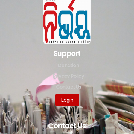
Support
Donation
Privacy Policy
Contact Us
Login
Contact Us