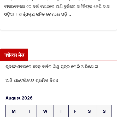
ବାସଭବନରେ ୯୦ ବର୍ଷ ବୟସରେ ଆଖି ବୁଜିଲେ ସାହିତ୍ୟିକ ଜେପି ଦାସ
ଓଡ଼ିଆ । ବାର୍ଦ୍ଧକ୍ୟ ଜନିତ ରୋଗରେ ପଡ଼ି…
नवीनतम लेख
ଭୁବନେଶ୍ବରରେ ଦେଢ଼ ବର୍ଷର ଶିଶୁ ପୁତ୍ର ଚୋରି ଅଭିଯୋଗ
ଆଜି ଆନ୍ତର୍ଜାତୀୟ ଶ୍ରମିକ ଦିବସ
August 2026
M
T
W
T
F
S
S