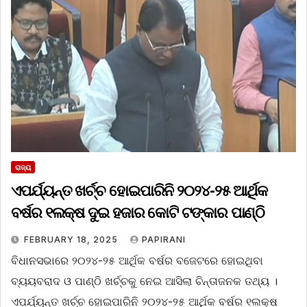
ରାଜ୍ୟ
ଏପର୍ଯ୍ୟନ୍ତ ଖର୍ଚ୍ଚ ହୋଇପାରିନି ୨୦୨୪-୨୫ ଆର୍ଥିକ
ବର୍ଷର ୧ଲକ୍ଷ ଦୁଇ ହଜାର କୋଟି ଟଙ୍କାର ପାଣ୍ଠି
FEBRUARY 18, 2025
PAPIRANI
ବିଧାନସଭାରେ ୨୦୨୪-୨୫ ଆର୍ଥିକ ବର୍ଷର ବଜେଟରେ ହୋଇଥିବା
ବ୍ୟୟବରାଦ ଓ ପାଣ୍ଠି ଖର୍ଚ୍ଚକୁ ନେଇ ଆସିଲା ଚିନ୍ତାଜନକ ତଥ୍ୟ ।
ଏପର୍ଯ୍ୟନ୍ତ ଖର୍ଚ୍ଚ ହୋଇପାରିନି ୨୦୨୪-୨୫ ଆର୍ଥିକ ବର୍ଷର ୧ଲକ୍ଷ