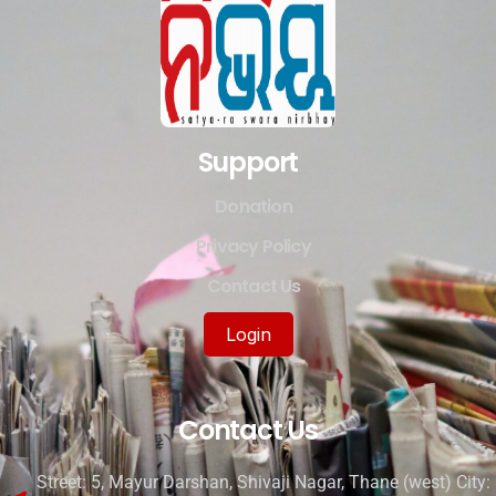
Support
Donation
Privacy Policy
Contact Us
Login
Contact Us
Street: 5, Mayur Darshan, Shivaji Nagar, Thane (west) City: