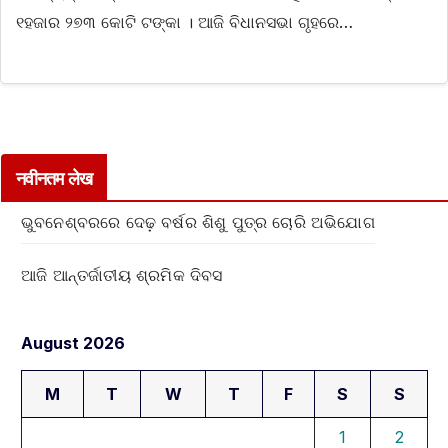
୧ହଜାର ୨୭୩ କୋଟି ଟଙ୍କା । ଆଜି ବିଧାନସଭା ଗୃହରେ…
नवीनतम लेख
ଭୁବନେଶ୍ବରରେ ଦେଢ଼ ବର୍ଷର ଶିଶୁ ପୁତ୍ର ଚୋରି ଅଭିଯୋଗ
ଆଜି ଆନ୍ତର୍ଜାତୀୟ ଶ୍ରମିକ ଦିବସ
August 2026
M
T
W
T
F
S
S
1
2