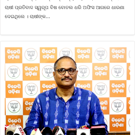
ଚାଷୀ ପ୍ରତିବାଦ ସ୍ୱରୂପ ବିଷ ବୋତଲ ଧରି ଅଫିସ ଆଗରେ ଧାରଣା
ଦେଇଥିଲେ । ଚାଷୀଙ୍କ…