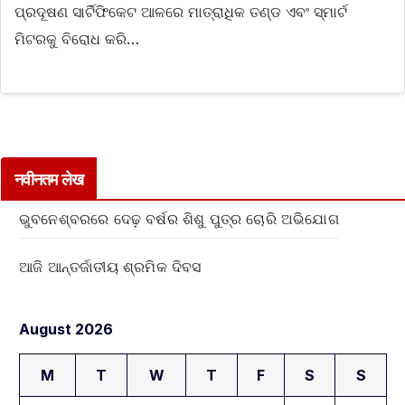
ପ୍ରଦୂଷଣ ସାର୍ଟିଫିକେଟ ଆଳରେ ମାତ୍ରାଧିକ ତଣ୍ଡ ଏବଂ ସ୍ମାର୍ଟ
ମିଟରକୁ ବିରୋଧ କରି…
नवीनतम लेख
ଭୁବନେଶ୍ବରରେ ଦେଢ଼ ବର୍ଷର ଶିଶୁ ପୁତ୍ର ଚୋରି ଅଭିଯୋଗ
ଆଜି ଆନ୍ତର୍ଜାତୀୟ ଶ୍ରମିକ ଦିବସ
August 2026
M
T
W
T
F
S
S