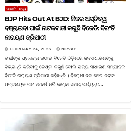
ରାଜନୀତି
ରାଜ୍ୟ
BJP Hits Out At BJD: ନିଜର ଅସ୍ତିତ୍ୱ
ବଞ୍ଚାଇବା ପାଇଁ ନାଟକବାଜୀ କରୁଛି ବିଜେଡି: ବିରଂଚି
ନାରାୟଣ ତ୍ରିପାଠୀ
FEBRUARY 24, 2026
NIRVAY
ଚାଷୀଙ୍କ ପ୍ରସଙ୍ଗ ଉଠାଇ ବିଜେଡି ଓଡ଼ିଶାର ଜନସାଧାରଣଙ୍କୁ
ବିଭ୍ରାନ୍ତି କରିବାକୁ ଚେଷ୍ଟା କରୁଛି ବୋଲି ରାଜ୍ୟ ସାଧାରଣ ସମ୍ପାଦକ
ବିରଂଚି ନାରାୟଣ ତ୍ରିପାଠୀ କହିଛନ୍ତି । ବିରୋଧୀ ଦଳ ନେତା ନବୀନ
ପଟ୍ଟନାୟକ ଗତ ୨୪ବର୍ଷ ଧରି ଲମ୍ବା ସମୟ ପର୍ଯ୍ୟନ୍ତ…