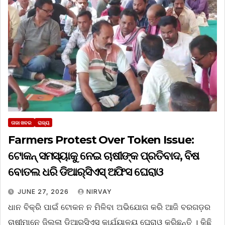
ତାଜା ଖବର
ରାଜ୍ୟ
Farmers Protest Over Token Issue:
ଟୋକନ୍ ସମସ୍ୟାକୁ ନେଇ ଚାଷୀଙ୍କ ପ୍ରତିବାଦ, ବିଷ
ବୋତଲ ଧରି ଡିଆର୍‌ସିଏସ୍‌ ଅଫିସ ଘେରାଓ
JUNE 27, 2026
NIRVAY
ଧାନ ବିକ୍ରି ପାଇଁ ଟୋକନ ନ ମିଳିବା ଅଭିଯୋଗ କରି ଆଜି ବରଗଡ଼ର
ଚାଷୀମାନେ ଜିଲ୍ଲା ଡିଆର୍‌ସିଏସ୍‌ କାର୍ଯ୍ୟାଳୟ ଘେରାଓ କରିଛନ୍ତି । କିଛି