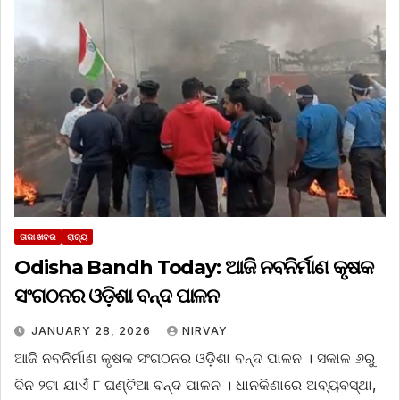
ତାଜା ଖବର
ରାଜ୍ୟ
Odisha Bandh Today: ଆଜି ନବନିର୍ମାଣ କୃଷକ
ସଂଗଠନର ଓଡ଼ିଶା ବନ୍ଦ ପାଳନ
JANUARY 28, 2026
NIRVAY
ଆଜି ନବନିର୍ମାଣ କୃଷକ ସଂଗଠନର ଓଡ଼ିଶା ବନ୍ଦ ପାଳନ । ସକାଳ ୬ରୁ
ଦିନ ୨ଟା ଯାଏଁ ୮ ଘଣ୍ଟିଆ ବନ୍ଦ ପାଳନ । ଧାନକିଣାରେ ଅବ୍ୟବସ୍ଥା,