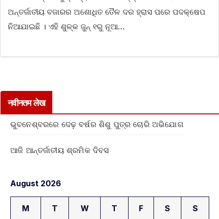
ଅନ୍ତର୍ଜାତୀୟ ବଜାରର ଅଶୋଧିତ ତୈଳ ଦର ହ୍ରାସ ପରେ ପଦକ୍ଷେପ
ନିଆଯାଇଛି । ଏହି ଶୁଳ୍କ ଜୁନ୍ ୧ରୁ ନୂଆ…
नवीनतम लेख
ଭୁବନେଶ୍ବରରେ ଦେଢ଼ ବର୍ଷର ଶିଶୁ ପୁତ୍ର ଚୋରି ଅଭିଯୋଗ
ଆଜି ଆନ୍ତର୍ଜାତୀୟ ଶ୍ରମିକ ଦିବସ
August 2026
M
T
W
T
F
S
S