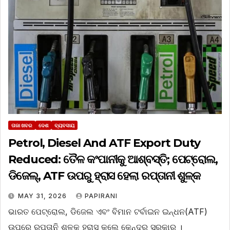
ତାଜା ଖବର
ଦେଶ
ବ୍ୟବସାୟ
Petrol, Diesel And ATF Export Duty
Reduced: ତୈଳ କଂପାନୀକୁ ଆଶ୍ବସ୍ତି; ପେଟ୍ରୋଲ,
ଡିଜେଲ୍, ATF ଉପରୁ ହ୍ରାସ ହେଲା ରପ୍ତାନୀ ଶୁଳ୍କ
MAY 31, 2026
PAPIRANI
ଭାରତ ପେଟ୍ରୋଲ, ଡିଜେଲ ଏବଂ ବିମାନ ଟର୍ବାଇନ ଇନ୍ଧନ(ATF)
ଉପରେ ରପ୍ତାନି ଶୁଳ୍କ ହ୍ରାସ କଲେ କେନ୍ଦ୍ର ସରକାର ।