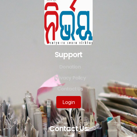
Support
Donation
Privacy Policy
Contact Us
Login
Contact Us