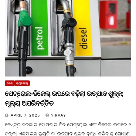
ଦେଶ
ବ୍ୟବସାୟ
ପେଟ୍ରୋଲ-ଡିଜେଲ୍ ଉପରେ ବଢ଼ିଲା ଉତ୍ପାଦ ଶୁଳ୍କ;
ମୂଲ୍ୟ ଅପରିବର୍ତ୍ତିତ
APRIL 7, 2025
NIRVAY
କେନ୍ଦ୍ର ସରକାର ସୋମବାର ଦିନ ପେଟ୍ରୋଲ ଏବଂ ଡିଜେଲ ଉପରେ ୨
ଟଙ୍କା ଏକ୍ସାଇଜ ଡ୍ୟୁଟି ବା ଉତ୍ପାଦ ଶୁଳ୍କ ବୃଦ୍ଧି କରିବାକୁ ଘୋଷଣା