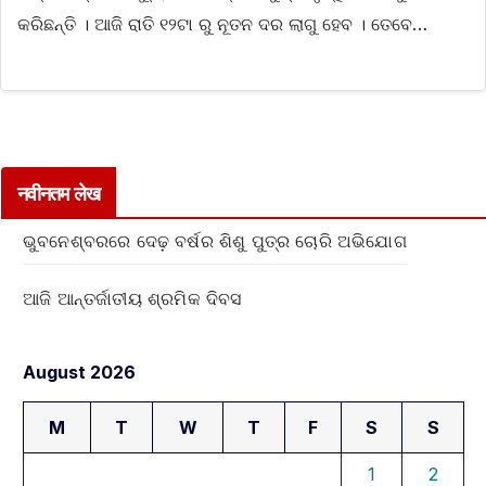
କରିଛନ୍ତି । ଆଜି ରାତି ୧୨ଟା ରୁ ନୂତନ ଦର ଲାଗୁ ହେବ । ତେବେ…
नवीनतम लेख
ଭୁବନେଶ୍ବରରେ ଦେଢ଼ ବର୍ଷର ଶିଶୁ ପୁତ୍ର ଚୋରି ଅଭିଯୋଗ
ଆଜି ଆନ୍ତର୍ଜାତୀୟ ଶ୍ରମିକ ଦିବସ
August 2026
M
T
W
T
F
S
S
1
2