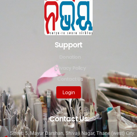
Support
Donation
Privacy Policy
Contact Us
Login
Contact Us
Street: 5, Mayur Darshan, Shivaji Nagar, Thane (west) City: