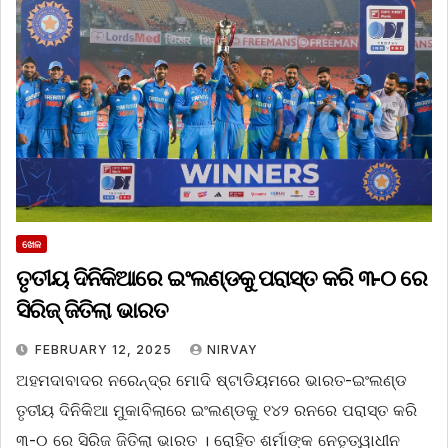
ଖେଳ
ତୃତୀୟ ଦିନିକିଆରେ ଇଂଲଣ୍ଡକୁ ପରାସ୍ତ କରି ୩-୦ ରେ
ସିରିଜ୍‌ ଜିତିଲା ଭାରତ
FEBRUARY 12, 2025
NIRVAY
ଅହମଦାବାଦର ନରେନ୍ଦ୍ର ମୋଦି ଷ୍ଟାଡିୟମରେ ଭାରତ-ଇଂଲଣ୍ଡ
ତୃତୀୟ ଦିନିକିଆ ମୁକାବିଲାରେ ଇଂଲଣ୍ଡକୁ ୧୪୨ ରନରେ ପରାସ୍ତ କରି
୩-୦ ରେ ସିରିଜ ଜିତିଲା ଭାରତ । ରୋହିତ ଶର୍ମାଙ୍କ ନେତୃତ୍ୱାଧୀନ