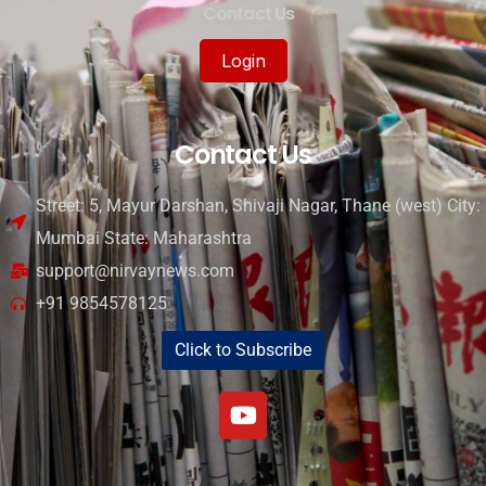
Contact Us
Login
Contact Us
Street: 5, Mayur Darshan, Shivaji Nagar, Thane (west) City:
Mumbai State: Maharashtra
support@nirvaynews.com
+91 9854578125
Click to Subscribe