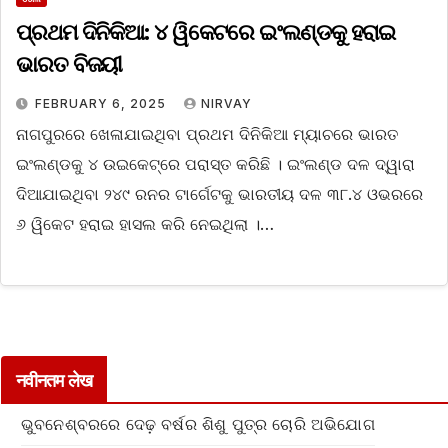
ପ୍ରଥମ ଦିନିକିଆ: ୪ ୱିକେଟରେ ଇଂଲଣ୍ଡକୁ ହରାଇ
ଭାରତ ବିଜୟୀ
FEBRUARY 6, 2025
NIRVAY
ନାଗପୁରରେ ଖେଳାଯାଇଥିବା ପ୍ରଥମ ଦିନିକିଆ ମ୍ୟାଚରେ ଭାରତ
ଇଂଲଣ୍ଡକୁ ୪ ଉଇକେଟ୍‌ରେ ପରାସ୍ତ କରିଛି । ଇଂଲଣ୍ଡ ଦଳ ଦ୍ୱାରା
ଦିଆଯାଇଥିବା ୨୪୯ ରନର ଟାର୍ଗେଟକୁ ଭାରତୀୟ ଦଳ ୩୮.୪ ଓଭରରେ
୬ ୱିକେଟ ହରାଇ ହାସଲ କରି ନେଇଥିଲା ।…
नवीनतम लेख
ଭୁବନେଶ୍ବରରେ ଦେଢ଼ ବର୍ଷର ଶିଶୁ ପୁତ୍ର ଚୋରି ଅଭିଯୋଗ