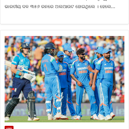
ଭାରତୀୟ ଦଳ ୩୫୬ ରନରେ ଅଲଆଉଟ ହୋଇଥିଲେ । ହେଲେ…
ଖେଳ