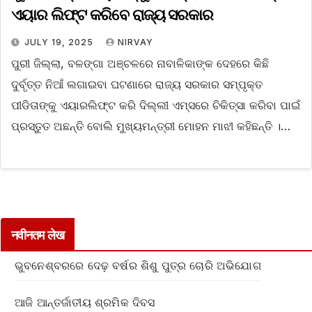
ଏୟାର ଲିଫ୍ଟ କରିବେ ରାଜ୍ୟ ସରକାର
JULY 19, 2025
NIRVAY
ପୁରୀ ଜିଲ୍ଲା, ବଳଙ୍ଗା ଅଞ୍ଚଳରେ ନାବାଳିକାଙ୍କ ଦେହରେ କିଛି
ଦୁର୍ବୃତ୍ତ ନିଆଁ ଲଗାଇବା ଘଟଣାରେ ରାଜ୍ୟ ସରକାର ସମ୍ପୃକ୍ତ
ପୀଡିତାଙ୍କୁ ଏୟାରଲିଫ୍ଟ କରି ଦିଲ୍ଲୀ ଏମ୍ସରେ ଚିକିତ୍ସା କରିବା ପାଇଁ
ପ୍ରସ୍ତୁତ ଅଛନ୍ତି ବୋଲି ମୁଖ୍ୟମନ୍ତ୍ରୀ ମୋହନ ମାଝୀ କହିଛନ୍ତି ।…
नवीनतम लेख
ଭୁବନେଶ୍ବରରେ ଦେଢ଼ ବର୍ଷର ଶିଶୁ ପୁତ୍ର ଚୋରି ଅଭିଯୋଗ
ଆଜି ଆନ୍ତର୍ଜାତୀୟ ଶ୍ରମିକ ଦିବସ