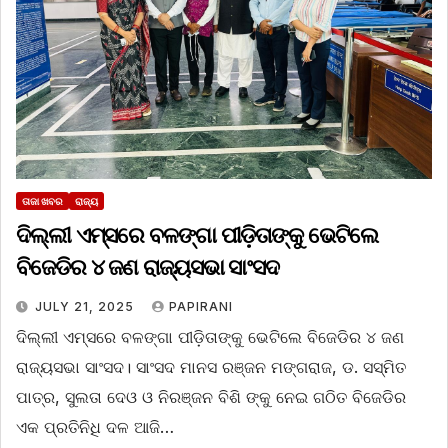
ତାଜା ଖବର
ରାଜ୍ୟ
ଦିଲ୍ଲୀ ଏମ୍ସରେ ବଳଙ୍ଗା ପୀଡ଼ିତାଙ୍କୁ ଭେଟିଲେ
ବିଜେଡିର ୪ ଜଣ ରାଜ୍ୟସଭା ସାଂସଦ
JULY 21, 2025
PAPIRANI
ଦିଲ୍ଲୀ ଏମ୍ସରେ ବଳଙ୍ଗା ପୀଡ଼ିତାଙ୍କୁ ଭେଟିଲେ ବିଜେଡିର ୪ ଜଣ
ରାଜ୍ୟସଭା ସାଂସଦ। ସାଂସଦ ମାନସ ରଞ୍ଜନ ମଙ୍ଗରାଜ, ଡ. ସସ୍ମିତ
ପାତ୍ର, ସୁଲତା ଦେଓ ଓ ନିରଞ୍ଜନ ବିଶି ଙ୍କୁ ନେଇ ଗଠିତ ବିଜେଡିର
ଏକ ପ୍ରତିନିଧି ଦଳ ଆଜି…