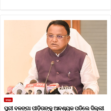
ରାଜ୍ୟ
ପୁରୀ ବଳଙ୍ଗା ପୀଡ଼ିତାଙ୍କୁ ଆବଶ୍ୟକ ପଡିଲେ ଦିଲ୍ଲୀ