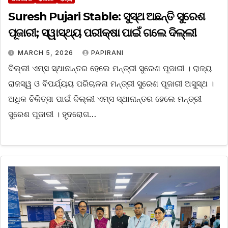
Suresh Pujari Stable: ସୁସ୍ଥ ଅଛନ୍ତି ସୁରେଶ
ପୂଜାରୀ; ସ୍ୱାସ୍ଥ୍ୟ ପରୀକ୍ଷା ପାଇଁ ଗଲେ ଦିଲ୍ଲୀ
MARCH 5, 2026
PAPIRANI
ଦିଲ୍ଲୀ ଏମ୍ସ ସ୍ଥାନାନ୍ତର ହେଲେ ମନ୍ତ୍ରୀ ସୁରେଶ ପୂଜାରୀ । ରାଜ୍ୟ
ରାଜସ୍ୱ ଓ ବିପର୍ଯ୍ୟୟ ପରିଚାଳନା ମନ୍ତ୍ରୀ ସୁରେଶ ପୂଜାରୀ ଅସୁସ୍ଥ ।
ଅଧିକ ଚିକିତ୍ସା ପାଇଁ ଦିଲ୍ଲୀ ଏମ୍ସ ସ୍ଥାନାନ୍ତର ହେଲେ ମନ୍ତ୍ରୀ
ସୁରେଶ ପୂଜାରୀ । ହୃଦରୋଗ…