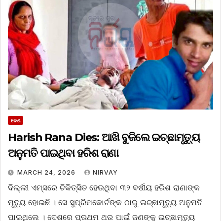
ଦେଶ
Harish Rana Dies: ଆଖି ବୁଜିଲେ ଇଚ୍ଛାମୃତ୍ୟୁ
ଅନୁମତି ପାଇଥିବା ହରିଶ ରାଣା
MARCH 24, 2026
NIRVAY
ଦିଲ୍ଲୀ ଏମ୍‌ସରେ ଚିକିତ୍ସିତ ହେଉଥିବା ୩୨ ବର୍ଷୀୟ ହରିଶ ରାଣାଙ୍କ
ମୃତ୍ୟୁ ହୋଇଛି । ସେ ସୁପ୍ରିମକୋର୍ଟଙ୍କ ଠାରୁ ଇଚ୍ଛାମୃତ୍ୟୁ ଅନୁମତି
ପାଇଥିଲେ । ଦେଶରେ ପ୍ରଥମ ଥର ପାଇଁ ଜଣଙ୍କୁ ଇଚ୍ଛାମୃତ୍ୟୁ