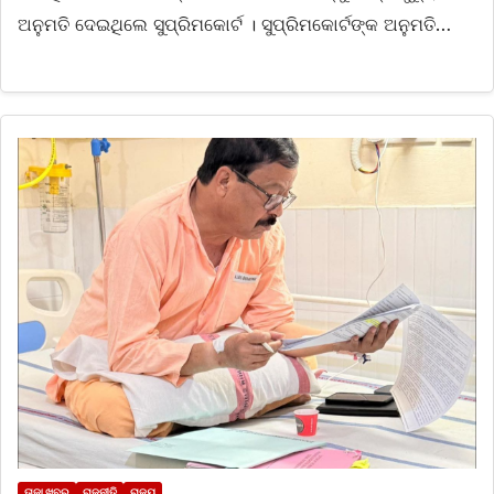
ଅନୁମତି ଦେଇଥିଲେ ସୁପ୍ରିମକୋର୍ଟ । ସୁପ୍ରିମକୋର୍ଟଙ୍କ ଅନୁମତି…
ତାଜା ଖବର
ରାଜନୀତି
ରାଜ୍ୟ