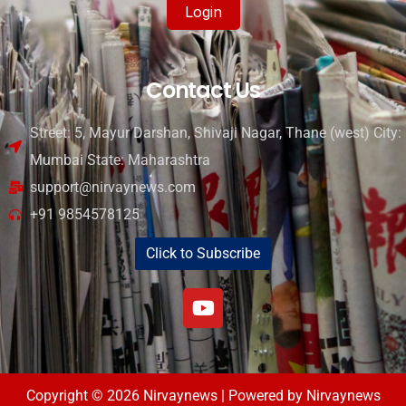
Login
Contact Us
Street: 5, Mayur Darshan, Shivaji Nagar, Thane (west) City:
Mumbai State: Maharashtra
support@nirvaynews.com
+91 9854578125
Click to Subscribe
Copyright © 2026 Nirvaynews | Powered by Nirvaynews