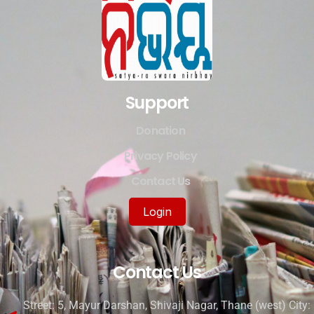
Support
Donation
Privacy Policy
Contact Us
Login
Contact Us
Street: 5, Mayur Darshan, Shivaji Nagar, Thane (west) City: