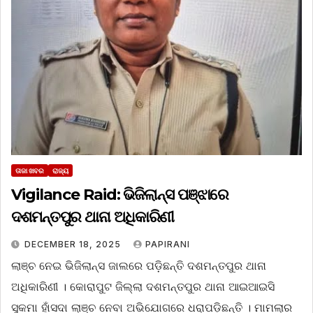
ତାଜା ଖବର
ରାଜ୍ୟ
Vigilance Raid: ଭିଜିଲାନ୍ସ ପଞ୍ଝାରେ
ଦଶମନ୍ତପୁର ଥାନା ଅଧିକାରିଣୀ
DECEMBER 18, 2025
PAPIRANI
ଲାଞ୍ଚ ନେଇ ଭିଜିଲାନ୍ସ ଜାଲରେ ପଡ଼ିଛନ୍ତି ଦଶମନ୍ତପୁର ଥାନା
ଅଧିକାରିଣୀ । କୋରାପୁଟ ଜିଲ୍ଲା ଦଶମନ୍ତପୁର ଥାନା ଆଇଆଇସି
ସୁକମା ହାଁସଦା ଲାଞ୍ଚ ନେବା ଅଭିଯୋଗରେ ଧରାପଡ଼ିଛନ୍ତି । ମାମଲାର