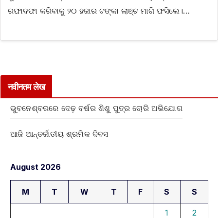
ରଫାଦଫା କରିବାକୁ ୨୦ ହଜାର ଟଙ୍କା ଲାଞ୍ଚ ମାଗି ଫସିଲେ।…
नवीनतम लेख
ଭୁବନେଶ୍ବରରେ ଦେଢ଼ ବର୍ଷର ଶିଶୁ ପୁତ୍ର ଚୋରି ଅଭିଯୋଗ
ଆଜି ଆନ୍ତର୍ଜାତୀୟ ଶ୍ରମିକ ଦିବସ
August 2026
M
T
W
T
F
S
S
1
2