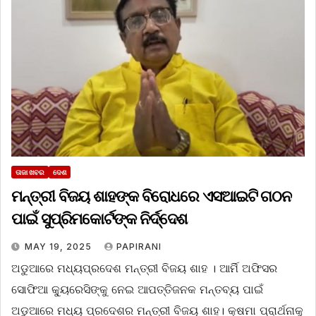
ତାଜା ଖବର
ଦେଶ
ମନ୍ତ୍ରୀ ବିଜୟ ଶାହଙ୍କ ବିରୋଧରେ ଏସଆଇଟି ଗଠନ
ପାଇଁ ସୁପ୍ରିମକୋର୍ଟଙ୍କ ନିର୍ଦ୍ଦେଶ
MAY 19, 2025
PAPIRANI
ଅଡୁଆରେ ମଧ୍ୟପ୍ରଦେଶ ମନ୍ତ୍ରୀ ବିଜୟ ଶାହ । ଆର୍ମି ଅଫିସର
ସୋଫିଆ କ୍ୟୁରେସିଙ୍କୁ ନେଇ ଆପତ୍ତିଜନକ ମନ୍ତବ୍ୟ ପାଇଁ
ଅଡୁଆରେ ମଧ୍ୟ ପ୍ରଦେଶର ମନ୍ତ୍ରୀ ବିଜୟ ଶାହ। କ୍ଷମା ପ୍ରାର୍ଥନାକୁ