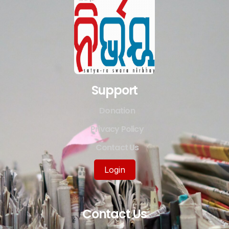
Support
Donation
Privacy Policy
Contact Us
Login
Contact Us