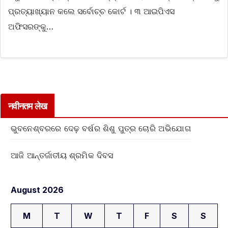
ପ୍ରତ୍ୟାଖ୍ୟାନ କଲେ ସର୍ବୋଚ୍ଚ କୋର୍ଟ । ୩ ଆଇପିଏସ
ଅଫିସରଙ୍କୁ…
नवीनतम लेख
ଭୁବନେଶ୍ବରରେ ଦେଢ଼ ବର୍ଷର ଶିଶୁ ପୁତ୍ର ଚୋରି ଅଭିଯୋଗ
ଆଜି ଆନ୍ତର୍ଜାତୀୟ ଶ୍ରମିକ ଦିବସ
August 2026
M
T
W
T
F
S
S