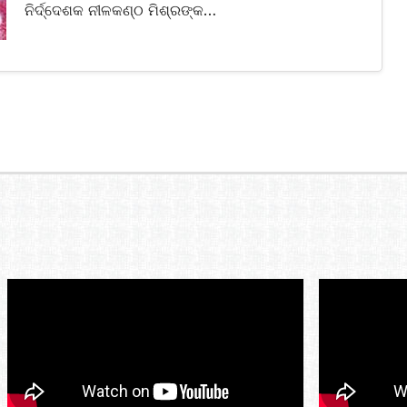
ନିର୍ଦ୍ଦେଶକ ନୀଳକଣ୍ଠ ମିଶ୍ରଙ୍କ…