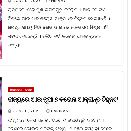
JUNE 9, 2025
NIRVAY
ରାଜ୍ୟରେ ଏବେ ପୁଣି ଉପରମୁହାଁ କରୋନା । ଆଜି ଗୋଟିଏ
ଦିନରେ ଆଉ ସାତ କରୋନା ଆକ୍ରାନ୍ତ ଚିହ୍ନଟ ହୋଇଛନ୍ତି ।
ଜନସ୍ୱାସ୍ଥ୍ୟ ନିର୍ଦ୍ଦେଶକ ଡାକ୍ତର ନୀଳକଣ୍ଠ ମିଶ୍ର ଏହି
ସୂଚନା ଦେଇଛନ୍ତି । ଚଳିତ ବର୍ଷ କରୋନା ଆକ୍ରାନ୍ତଙ୍କ
ସଂଖ୍ୟା…
ତାଜା ଖବର
ରାଜ୍ୟ
ରାଜ୍ୟରେ ଆଉ ନୂଆ ୭ କରୋନା ଆକ୍ରାନ୍ତ ଟିହ୍ନଟ
JUNE 8, 2025
PAPIRANI
ଦିନକୁ ଦିନ ଦେଶ ସହ ରାଜ୍ୟରେ ବି ଉପରମୁହାଁ କରୋନା ।
ଦେଶରେ କୋଭିଡ୍ ପଜିଟିଭ୍ ସଂଖ୍ୟା ୫,୭୫୦ ଟପିଥିବା ବେଳେ