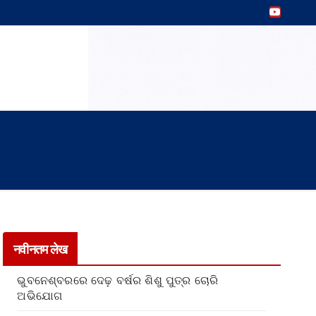
नवीनतम लेख
ଭୁବନେଶ୍ବରରେ ଦେଢ଼ ବର୍ଷର ଶିଶୁ ପୁତ୍ର ଚୋରି
ଅଭିଯୋଗ