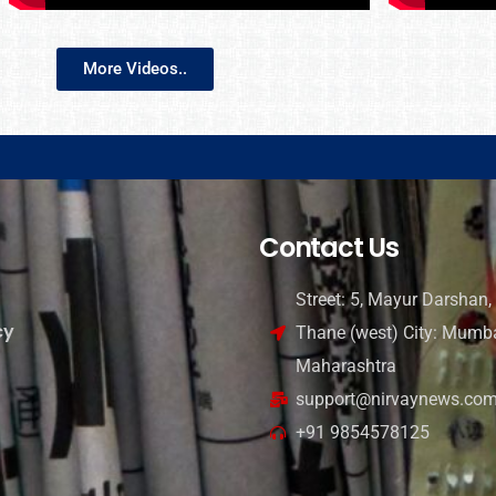
More Videos..
Contact Us
Street: 5, Mayur Darshan, 
cy
Thane (west) City: Mumba
Maharashtra
support@nirvaynews.co
+91 9854578125