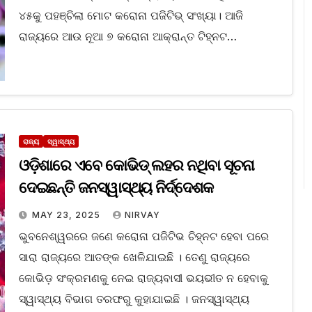
୪୫କୁ ପହଞ୍ଚିଲା ମୋଟ କରୋନା ପଜିଟିଭ୍ ସଂଖ୍ୟା। ଆଜି
ରାଜ୍ୟରେ ଆଉ ନୂଆ ୭ କରୋନା ଆକ୍ରାନ୍ତ ଟିହ୍ନଟ…
ରାଜ୍ୟ
ସ୍ୱାସ୍ଥ୍ୟ
ଓଡ଼ିଶାରେ ଏବେ କୋଭିଡ୍‌ ଲହର ନଥିବା ସୂଚନା
ଦେଇଛନ୍ତି ଜନସ୍ୱାସ୍ଥ୍ୟ ନିର୍ଦ୍ଦେଶକ
MAY 23, 2025
NIRVAY
ଭୁବନେଶ୍ୱରରେ ଜଣେ କରୋନା ପଜିଟିଭ ଚିହ୍ନଟ ହେବା ପରେ
ସାରା ରାଜ୍ୟରେ ଆତଙ୍କ ଖେଳିଯାଇଛି । ତେଣୁ ରାଜ୍ୟରେ
କୋଭିଡ଼ ସଂକ୍ରମଣକୁ ନେଇ ରାଜ୍ୟବାସୀ ଭୟଭୀତ ନ ହେବାକୁ
ସ୍ୱାସ୍ଥ୍ୟ ବିଭାଗ ତରଫରୁ କୁହାଯାଇଛି । ଜନସ୍ୱାସ୍ଥ୍ୟ