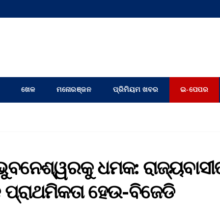
ଖେଳ
ମନୋରଞ୍ଜନ
ପ୍ରିମିୟମ ଖବର
ଇ-ପେପର
ୁବନେଶ୍ୱରକୁ ଧମକ: ରାଜ୍ୟବାସୀ
 ପ୍ରାଥମିକତା ହେଉ-ବିଜେଡି