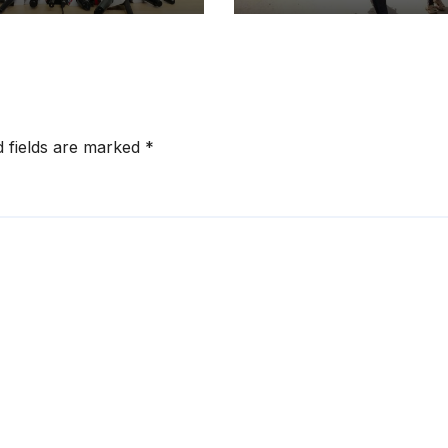
ଶ୍ରୁତି ଆସୁଛି, ନିବେଶ
Hostel Citing Po
ହିଁ: ବିଜେଡି
Facilities
d fields are marked
*