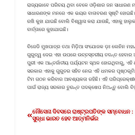
ରାଜ୍ୟଭାବେ ପରିଚୟ ଥିବା ବେଳେ ଓଡ଼ିଶାର ଜନ ସାଧାରଣ ମଧ
ସାଧାରଣଙ୍କ ମନରେ ଏକ ଭୟର ବାତାବରଣ ସୃଷ୍ଟି ହୋଇଛି। 
ରଖି କୁହା ଯାଇଛି ବୋଲି ବିଶ୍ୱାସ କରା ଯାଉଛି, ଏହାକୁ ହା
ବାର୍ତ୍ତାରେ କୁହାଯାଇଛି।
ବିଜେଡି ମୁଖପାତ୍ର ତଥା ମିଡ଼ିଆ ସଂଯୋଜକ ଡ଼ଃ ଲେନିନ ମହା
ଗୁରୁତ୍ୱ ଦେଇ ଏହା ଉପରେ ଉଚ୍ଚସ୍ତରୀୟ ତଦନ୍ତ ହେବାର 
ପୁରୀ ଏକ ଆନ୍ତର୍ଜାତୀୟ ପର୍ଯ୍ୟଟନ ସ୍ଥଳ ହୋଇଥିବାରୁ, 
ସରକାର ଏହାକୁ ଗୁରୁତର ସହିତ ନେଇ ଏହି ଧମକର ପୃଷ୍ଠଭୂମି
ଟିମ ଗଠନ କରିବାର ଆବଶ୍ୟକତା ରହିଛି। ଏହି ପରିପ୍ରେକ୍ଷୀ
ପାଇଁ ରାଜ୍ୟ ସରକାର ତୁରନ୍ତ ପଦକ୍ଷେପ ନିଅନ୍ତୁ ବୋଲି ବିଜୁ 
ନୌସେନା ଦିବସରେ ରାଷ୍ଟ୍ରପତିଙ୍କ ସମ୍ବୋଧନ :
ସୁଦ୍ଧା ଭାରତ ହେବ ଆତ୍ମନିର୍ଭର