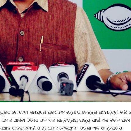
ଶ୍ୱରଠାରେ ହେବା ସମୟରେ ପ୍ରଧାନମନ୍ତ୍ରୀ ଓ କେନ୍ଦ୍ର ଗୃହମନ୍ତ୍ରୀ ଭଳି
ଦ ଧମକ ଆସିବା ଓଡିଶା ଭଳି ଏକ ଶାନ୍ତିପ୍ରିୟ ରାଜ୍ୟ ପାଇଁ ଏକ ବିରଳ ଘଟଣ
୍ଥାନ ଆତଙ୍କବାଦୀ ପନ୍ନୁ ଧମକ ଦେଇଥିଲା। ଓଡିଶା ଏକ ଶାନ୍ତିପ୍ରିୟ