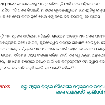
୍ୟ ଶାନ୍ତ ବାତ୍ତାବରଣକୁ ପସନ୍ଦ କରିଥାନ୍ତି। ଏହି ଧମକ ଓଡ଼ିଶାର ଜନ
ଯଦିଓ, ଏହି ଧମକ ଭିଆଇପି ମାନଙ୍କ ଭୁବନେଶ୍ୱରରେ ଉପସ୍ଥିତିକୁ ଲକ୍ଷ
ଲୁକା ଭାବେ ନେବା ଉଚିତ ନୁହେଁ ବୋଲି ବିଜୁ ଜନତା ଦଳ ତରଫରୁ ଏକ ପ୍ରେସ
ନ୍ତି ଏକ ପ୍ରେସ ବାର୍ତ୍ତାରେ କହିଛନ୍ତି, ରାଜ୍ୟରେ ଆତଙ୍କବାଦ ଧମକ ଘଟଣା
ଆବଶ୍ୟକତା ରହିଛି। କାରଣ, ଭୁବନେଶ୍ୱର ରାଜ୍ୟର ରାଜଧାନୀ ହୋଇଥିବା ବ
ଏହି ଧମକ ଆଗକୁ ପର୍ଯ୍ୟଟକ ମାନଙ୍କ ଆଗମନ ପାଇଁ କଣ୍ଟା ହୋଇପାରେ। ରାଜ୍
 ଉପରେ, ସବିଶେଷ ତଥ୍ୟ ସଂଗ୍ରହ କରିବା ପାଇଁ, ଏକ ସ୍ୱତନ୍ତ୍ର ଅନୁସନ୍ଧ
ରେ, ଏହି ଧମକ ବିଷୟରେ ତଦନ୍ତ ପାଇଁ ଏକ ଉଚ୍ଚସ୍ତରୀୟ ଟିମ ଦ୍ୱାରା ତଦ
ଜନତା ଦଳ ଦାବି କରୁଛି ବୋଲି ଡ଼ଃ ମହାନ୍ତି କହିଛନ୍ତି।
 ୨୦୪୭
ବ୍ଲୁ ଫ୍ଲାଗ ବିଚ୍‌ରେ ନୌସେନାର ପରାକ୍ରମର ଉଦ୍‌ଘ
କଲେ ରାଷ୍ଟ୍ରପତି ଦ୍ରୌପଦୀ ମୁର