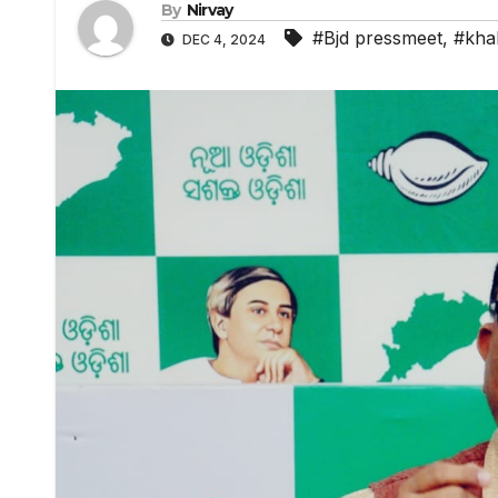
By
Nirvay
#Bjd pressmeet
,
#khal
DEC 4, 2024