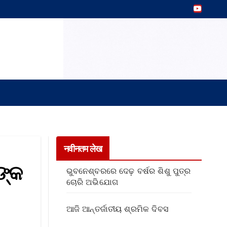
नवीनतम लेख
ଙ୍କ
ଭୁବନେଶ୍ବରରେ ଦେଢ଼ ବର୍ଷର ଶିଶୁ ପୁତ୍ର
ଚୋରି ଅଭିଯୋଗ
ଆଜି ଆନ୍ତର୍ଜାତୀୟ ଶ୍ରମିକ ଦିବସ