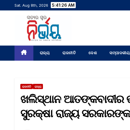
5:41:27 AM
Sat. Aug 8th, 2026
ରାଜ୍ୟ
ରାଜନୀତି
ଦେଶ
ସମ୍ପାଦକୀୟ
ରାଜନୀତି
ରାଜ୍ୟ
ଖଲିସ୍ଥାନ ଆତଙ୍କବାଦୀର ଭ
ସୁରକ୍ଷା ରାଜ୍ୟ ସରକାରଙ୍କ