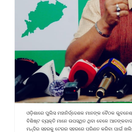
ଓଡ଼ିଶାରେ ପୁଲିସ ମହାନିର୍ଦ୍ଦେଶକ ମାନଙ୍କ ବୈଠକ ଭୁବନେ
ବିଶିଷ୍ଟ ବ୍ୟକ୍ତି ମାନେ ଉପସ୍ଥିତ ଥିବା ବେଳେ ଆତଙ୍କବା
ମନ୍ଦିର ସହରକୁ ଟେରର ସହରରେ ପରିଣତ କରିବା ପାଇଁ ଖଲିସ