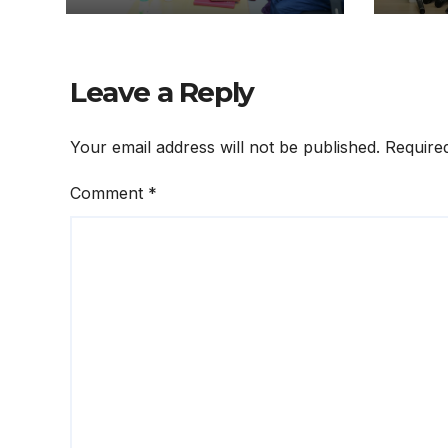
ବୋର୍ଡର ପ୍ରଥମ ବୈଠକ
ପ୍ରତି
ଅନୁଷ୍ଠିତ
ହେଉନା
Leave a Reply
Your email address will not be published.
Require
Comment
*