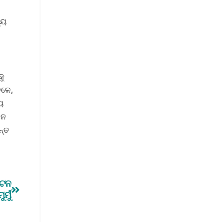
୍ୟ
କୁ
େଳେ,
ୟ
ାନ
ନ୍ତ
ାଟନ
୍ମୁ