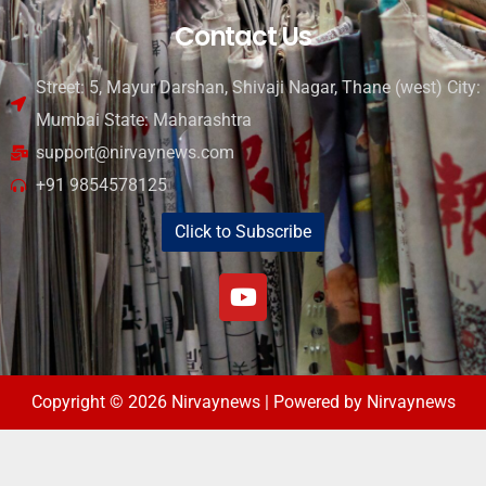
Contact Us
Street: 5, Mayur Darshan, Shivaji Nagar, Thane (west) City:
Mumbai State: Maharashtra
support@nirvaynews.com
+91 9854578125
Click to Subscribe
Copyright © 2026 Nirvaynews | Powered by Nirvaynews