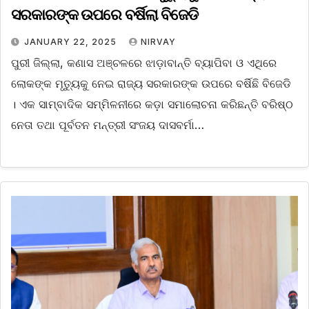
ସରକାରଙ୍କ ଉପରେ ବର୍ଷିଲା ବିଜେଡି
JANUARY 22, 2025
NIRVAY
ପୁରୀ ଜିଲ୍ଲା, କଣାସ ଅଞ୍ଚଳରେ ଝାଡ଼ାବାନ୍ତି ବ୍ୟାପିବା ଓ ଏଥିରେ
ଲୋକଙ୍କ ମୃତ୍ୟୁକୁ ନେଇ ରାଜ୍ୟ ସରକାରଙ୍କ ଉପରେ ବର୍ଷିଛି ବିଜେଡି
। ଏକ ସାମ୍ବାଦିକ ସମ୍ମିଳନୀରେ କଡ଼ା ସମାଲୋଚନା କରିଛନ୍ତି ବରିଷ୍ଠ
ନେତା ତଥା ପୂର୍ବତନ ମନ୍ତ୍ରୀ ସଂଜୟ ଦାସବର୍ମା…