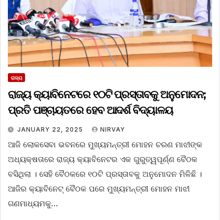
ରାଜ୍ୟ
ରାଜ୍ୟ କ୍ୟାବିନେଟରେ ୧୦ଟି ପ୍ରସ୍ତାବକୁ ଅନୁମୋଦନ;
ପ୍ରତି ପଞ୍ଚାୟତରେ ହେବ ଆଦର୍ଶ ବିଦ୍ୟାଳୟ
JANUARY 22, 2025
NIRVAY
ଆଜି ଲୋକସେବା ଭବନରେ ମୁଖ୍ୟମନ୍ତ୍ରୀ ମୋହନ ଚରଣ ମାଝୀଙ୍କ
ଅଧ୍ୟକ୍ଷତାରେ ରାଜ୍ୟ କ୍ୟାବିନେଟର ଏକ ଗୁରୁତ୍ୱପୂର୍ଣ୍ଣ ବୈଠକ
ବସିଥିଲା । ସେହି ବୈଠକରେ ୧୦ଟି ପ୍ରସ୍ତାବକୁ ଅନୁମୋଦନ ମିଳିଛି ।
ଆଜିର କ୍ୟାବିନେଟ୍‌ ବୈଠକ ପରେ ମୁଖ୍ୟମନ୍ତ୍ରୀ ମୋହନ ମାଝୀ
ଗଣମାଧ୍ୟମକୁ…