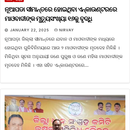
ନୂଆପଡା ସୀମାନ୍ତରେ ହୋଇଥିବା ଏନ୍‌କାଉଣ୍ଟରରେ
ମାଓବାଦୀଙ୍କ ମୃତ୍ୟୁସଂଖ୍ୟା ୧୬କୁ ବୃଦ୍ଧି
JANUARY 22, 2025
NIRVAY
ନୂଆପଡ଼ା ଜିଲ୍ଲା ସୀମାନ୍ତରେ ଯବାନ ଓ ମାଓବାଦୀଙ୍କ ମଧ୍ୟରେ
ହୋଇଥିବା ଗୁଳିବିନିମୟରେ ଆଉ ୨ ମାଓବାଦୀଙ୍କ ମୃତଦେହ ମିଳିଛି ।
ମିଳିଥିବା ସୂଚନା ଅନୁଯାୟୀ ଜଣେ ପୁରୁଷ ଓ ଜଣେ ମହିଳା ମାଓବାଦୀଙ୍କ
ମୃତଦେହ ମିଳିଛି । ଏହା ସହିତ ଏନ୍‌କାଉଣ୍ଟରରେ…