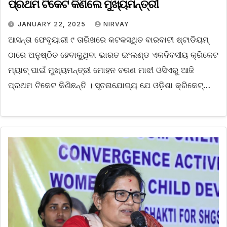
ପ୍ରଥମ ଟିକେଟ କିଣିଲେ ମୁଖ୍ୟମନ୍ତ୍ରୀ
JANUARY 22, 2025
NIRVAY
ଆସନ୍ତା ଫେବୃୟାରୀ ୯ ତାରିଖରେ କଟକସ୍ଥିତ ବାରବାଟୀ ଷ୍ଟାଡିୟମ୍
ଠାରେ ଅନୁଷ୍ଠିତ ହେବାକୁଥିବା ଭାରତ ଇଂଲଣ୍ଡ ଏକଦିବସୀୟ କ୍ରିକେଟ
ମ୍ୟାଚ୍ ପାଇଁ ମୁଖ୍ୟମନ୍ତ୍ରୀ ମୋହନ ଚରଣ ମାଝୀ ଓସିଏରୁ ଆଜି
ପ୍ରଥମ ଟିକେଟ କିଣିଛନ୍ତି । ସୂଚନାଯୋଗ୍ୟ ଯେ ଓଡ଼ିଶା କ୍ରିକେଟ୍…