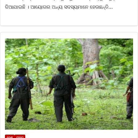
ଦିଆଯାଇଛି । ଆୟୋଗର ଅନ୍ୟ ସଦସ୍ୟମାନେ ହେଉଛନ୍ତି…
ଦେଶ
ରାଜ୍ୟ