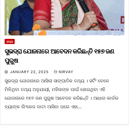
ରାଜ୍ୟ
ସୁଭଦ୍ରା ଯୋଜନାରେ ଆବେଦନ କରିଛନ୍ତି ୧୫୭ ଜଣ
ପୁରୁଷ
JANUARY 22, 2025
NIRVAY
ସୁଭଦ୍ରା ଯୋଜନାରେ ଆସିଲା ସାଙ୍ଘାତିକ ତଥ୍ୟ । ସର୍ଟିଂ ବେଳେ
ମିଳିଥିବା ତଥ୍ୟ ଅନୁଯାୟୀ, ମହିଳାଙ୍କ ପାଇଁ ହୋଇଥିବା ଏହି
ଯୋଜନାରେ ୧୫୭ ଜଣ ପୁରୁଷ ଆବେଦନ କରିଛନ୍ତି । ଆଧାର କାର୍ଡର
ବ୍ୟାଙ୍କ ଲିଂକେଜ ଡାଟା ଆସିବା ପରେ ଏହା…