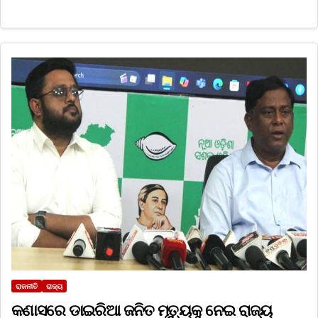
ରାଜନୀତି
ରାଜ୍ୟ
କଣାସରେ ଡାଇରିଆ ଜନିତ ମୃତ୍ୟୁକୁ ନେଇ ରାଜ୍ୟ