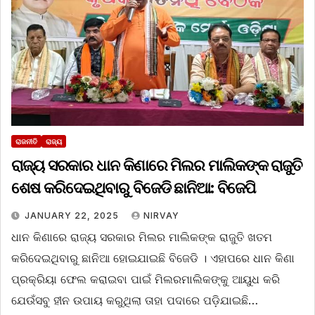
ରାଜନୀତି
ରାଜ୍ୟ
ରାଜ୍ୟ ସରକାର ଧାନ କିଣାରେ ମିଲର ମାଲିକଙ୍କ ରାଜୁତି
ଶେଷ କରିଦେଇଥିବାରୁ ବିଜେଡି ଛାନିଆ: ବିଜେପି
JANUARY 22, 2025
NIRVAY
ଧାନ କିଣାରେ ରାଜ୍ୟ ସରକାର ମିଲର ମାଲିକଙ୍କ ରାଜୁତି ଖତମ
କରିଦେଇଥିବାରୁ ଛାନିଆ ହୋଇଯାଇଛି ବିଜେଡି । ଏହାପରେ ଧାନ କିଣା
ପ୍ରକ୍ରିୟା ଫେଲ କରାଇବା ପାଇଁ ମିଲରମାଲିକଙ୍କୁ ଆୟୁଧ କରି
ଯେଉଁସବୁ ହୀନ ଉପାୟ କରୁଥିଲା ତାହା ପଦାରେ ପଡ଼ିଯାଇଛି…