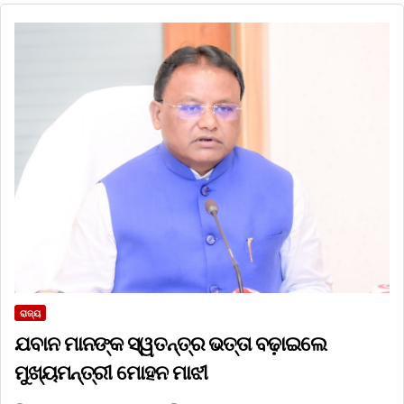
ରାଜ୍ୟ
ଯବାନ ମାନଙ୍କ ସ୍ୱତନ୍ତ୍ର ଭତ୍ତା ବଢ଼ାଇଲେ
ମୁଖ୍ୟମନ୍ତ୍ରୀ ମୋହନ ମାଝୀ