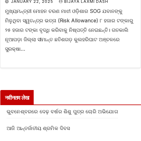
JANUARY 22, 2025
BIJAYA LAXMI DASH
ମୁଖ୍ୟମନ୍ତ୍ରୀ ମୋହନ ଚରଣ ମାଝୀ ଓଡ଼ିଶାର SOG ଯବାନଙ୍କୁ
ମିଳୁଥିବା ସ୍ୱତନ୍ତ୍ର ଭତ୍ତା (Risk Allowance) ୮ ହଜାର ଟଙ୍କାରୁ
୨୫ ହଜାର ଟଙ୍କା ବୃଦ୍ଧି କରିବାକୁ ନିଷ୍ପତ୍ତି ନେଇଛନ୍ତି। ଗତକାଲି
ନୂଆପଡ଼ା ଜିଲ୍ଲା ସୀମାନ୍ତ ଛତିଶଗଡ଼ କୁଲହରିଘାଟ ଅଞ୍ଚଳରେ
ସୁରକ୍ଷା…
नवीनतम लेख
ଭୁବନେଶ୍ବରରେ ଦେଢ଼ ବର୍ଷର ଶିଶୁ ପୁତ୍ର ଚୋରି ଅଭିଯୋଗ
ଆଜି ଆନ୍ତର୍ଜାତୀୟ ଶ୍ରମିକ ଦିବସ