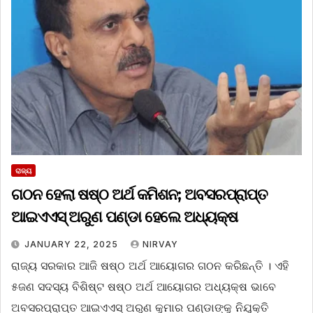
ରାଜ୍ୟ
ଗଠନ ହେଲା ଷଷ୍ଠ ଅର୍ଥ କମିଶନ; ଅବସରପ୍ରାପ୍ତ
ଆଇଏଏସ୍ ଅରୁଣ ପଣ୍ଡା ହେଲେ ଅଧ୍ୟକ୍ଷ
JANUARY 22, 2025
NIRVAY
ରାଜ୍ୟ ସରକାର ଆଜି ଷଷ୍ଠ ଅର୍ଥ ଆୟୋଗର ଗଠନ କରିଛନ୍ତି । ଏହି
୫ଜଣ ସଦସ୍ୟ ବିଶିଷ୍ଟ ଷଷ୍ଠ ଅର୍ଥ ଆୟୋଗର ଅଧ୍ୟକ୍ଷ ଭାବେ
ଅବସରପ୍ରାପ୍ତ ଆଇଏଏସ୍ ଅରୁଣ କୁମାର ପଣ୍ଡାଙ୍କୁ ନିଯୁକ୍ତି