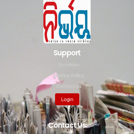
Support
Donation
Privacy Policy
Contact Us
Login
Contact Us