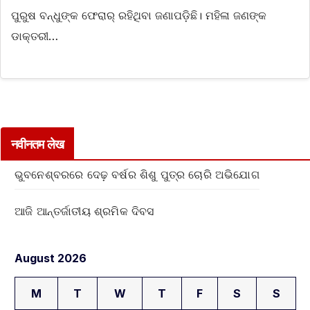
ପୁରୁଷ ବନ୍ଧୁଙ୍କ ଫେରାର୍‌ ରହିଥିବା ଜଣାପଡ଼ିଛି। ମହିଳା ଜଣଙ୍କ
ଡାକ୍ତରୀ…
नवीनतम लेख
ଭୁବନେଶ୍ବରରେ ଦେଢ଼ ବର୍ଷର ଶିଶୁ ପୁତ୍ର ଚୋରି ଅଭିଯୋଗ
ଆଜି ଆନ୍ତର୍ଜାତୀୟ ଶ୍ରମିକ ଦିବସ
August 2026
M
T
W
T
F
S
S