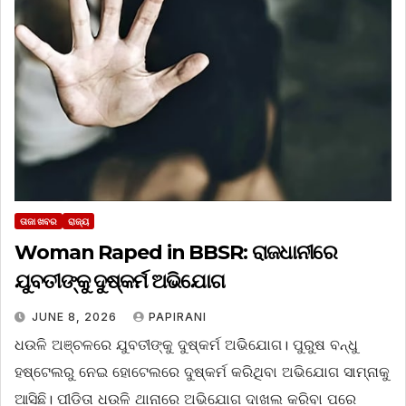
ତାଜା ଖବର
ରାଜ୍ୟ
Woman Raped in BBSR: ରାଜଧାନୀରେ
ଯୁବତୀଙ୍କୁ ଦୁଷ୍କର୍ମ ଅଭିଯୋଗ
JUNE 8, 2026
PAPIRANI
ଧଉଳି ଅଞ୍ଚଳରେ ଯୁବତୀଙ୍କୁ ଦୁଷ୍କର୍ମ ଅଭିଯୋଗ। ପୁରୁଷ ବନ୍ଧୁ
ହଷ୍ଟେଲରୁ ନେଇ ହୋଟେଲରେ ଦୁଷ୍କର୍ମ କରିଥିବା ଅଭିଯୋଗ ସାମ୍ନାକୁ
ଆସିଛି। ପୀଡିତା ଧଉଳି ଥାନାରେ ଅଭିଯୋଗ ଦାଖଲ କରିବା ପରେ