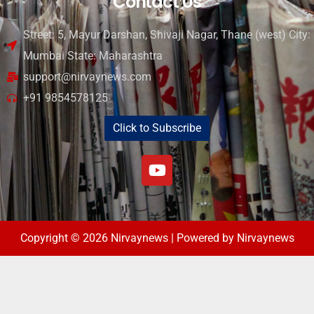
Contact Us
Street: 5, Mayur Darshan, Shivaji Nagar, Thane (west) City:
Mumbai State: Maharashtra
support@nirvaynews.com
+91 9854578125
Click to Subscribe
Copyright © 2026 Nirvaynews | Powered by Nirvaynews