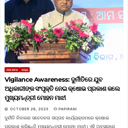
ତାଜା ଖବର
ରାଜ୍ୟ
Vigilance Awareness: ଦୁର୍ନୀତିରେ ଯୁବ
ଅଧିକାରୀଙ୍କ ସଂପୃକ୍ତି ନେଇ କ୍ଷୋଭ ପ୍ରକାଶ କଲେ
ମୁଖ୍ୟମନ୍ତ୍ରୀ ମୋହନ ମାଝୀ
OCTOBER 28, 2025
PAPIRANI
ଦୁର୍ନୀତି ନିବାରଣ ସଚେତନତା ସପ୍ତାହ କାର୍ଯ୍ୟକ୍ରମରେ କ୍ଷୋଭ
ପ୍ରକାଶ କରିଛନ୍ତି ମୁଖ୍ୟମନ୍ତ୍ରୀ ମୋହନ ମାଝୀ। ଏହି ଅବସରରେ