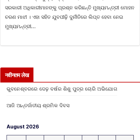
ସରକାରୀ ଅଧିକାରୀମାନଙ୍କୁ ପ୍ରଶ୍ନ କରିଛନ୍ତି ମୁଖ୍ୟମନ୍ତ୍ରୀ ମୋହନ
ଚରଣ ମାଝୀ । ଏହା ସହିତ ଯୁବପୀଢ଼ି ଦୁର୍ନୀତିରେ ଲିପ୍ତ ହେବା ନେଇ
ମୁଖ୍ୟମନ୍ତ୍ରୀ…
नवीनतम लेख
ଭୁବନେଶ୍ବରରେ ଦେଢ଼ ବର୍ଷର ଶିଶୁ ପୁତ୍ର ଚୋରି ଅଭିଯୋଗ
ଆଜି ଆନ୍ତର୍ଜାତୀୟ ଶ୍ରମିକ ଦିବସ
August 2026